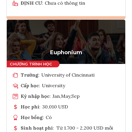
ĐỊNH CƯ
:
Chưa có thông tin
Ghi danh
Tham vấn Interlink
Euphonium
Trường
:
University of Cincinnati
Cấp học
:
University
Kỳ nhập học
:
Jan,May,Sep
Học phí
:
30,010 USD
Học bổng
:
Có
Sinh hoạt phí
:
Từ 1.700 - 2.200 USD mỗi