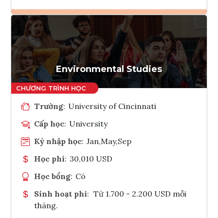
Ghi danh
Tham vấn Interlink
Environmental Studies
Trường
:
University of Cincinnati
Cấp học
:
University
Kỳ nhập học
:
Jan,May,Sep
Học phí
:
30,010 USD
Học bổng
:
Có
Sinh hoạt phí
:
Từ 1.700 - 2.200 USD mỗi
tháng.