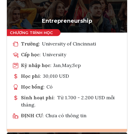
Tham vấn Interlink
Entrepreneurship
Trường
:
University of Cincinnati
Cấp học
:
University
Kỳ nhập học
:
Jan,May,Sep
Học phí
:
30,010 USD
Học bổng
:
Có
Sinh hoạt phí
:
Từ 1.700 - 2.200 USD mỗi
tháng.
ĐỊNH CƯ
:
Chưa có thông tin