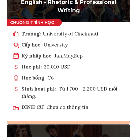
Tham vấn Interlink
English - Rhetoric & Professional
Writing
Trường
:
University of Cincinnati
Cấp học
:
University
Kỳ nhập học
:
Jan,May,Sep
Học phí
:
30,010 USD
Học bổng
:
Có
Sinh hoạt phí
:
Từ 1.700 - 2.200 USD mỗi
tháng.
ĐỊNH CƯ
:
Chưa có thông tin
Ghi danh