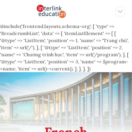
@include('frontend.layouts.schema-org', [ 'type' =>
'BreadcrumbList', 'data' => [ 'itemListElement' => [ [
'@type' => 'ListItem', 'position' => 1, 'name' => 'Trang chủ',
'item' => url('/'), ], [ '@type' => 'ListItem', 'position' => 2,
'name' => 'Chương trình học', 'item' => url('/program'), ], [
'@type' => 'ListItem', 'position' => 3, 'name' => $program-
>name, 'item' => url()->current(), ], ], ], ])