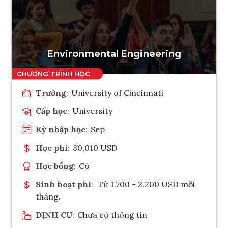
Ghi danh
Tham vấn Interlink
Environmental Engineering
Trường
:
University of Cincinnati
Cấp học
:
University
Kỳ nhập học
:
Sep
Học phí
:
30,010 USD
Học bổng
:
Có
Sinh hoạt phí
:
Từ 1.700 - 2.200 USD mỗi
tháng.
ĐỊNH CƯ
:
Chưa có thông tin