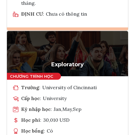
tháng.
ĐỊNH CƯ
:
Chưa có thông tin
Ghi danh
Tham vấn Interlink
Exploratory
Trường
:
University of Cincinnati
Cấp học
:
University
Kỳ nhập học
:
Jan,May,Sep
Học phí
:
30,010 USD
Học bổng
:
Có