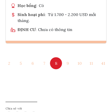
Học bổng
:
Có
Sinh hoạt phí
:
Từ 1.700 - 2.200 USD mỗi
tháng.
ĐỊNH CƯ
:
Chưa có thông tin
Ghi danh
2
5
6
7
8
9
10
11
41
Tham vấn Interlink
Chia sẻ với