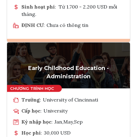
Sinh hoạt phí
:
Từ 1.700 - 2.200 USD mỗi
tháng.
ĐỊNH CƯ
:
Chưa có thông tin
Ghi danh
Tham vấn Interlink
Early Childhood Education -
Administration
Trường
:
University of Cincinnati
Cấp học
:
University
Kỳ nhập học
:
Jan,May,Sep
Học phí
:
30,010 USD