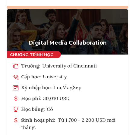
Ghi danh
Tham vấn Interlink
Digital Media Collaboration
Trường
:
University of Cincinnati
Cấp học
:
University
Kỳ nhập học
:
Jan,May,Sep
Học phí
:
30,010 USD
Học bổng
:
Có
Sinh hoạt phí
:
Từ 1.700 - 2.200 USD mỗi
tháng.