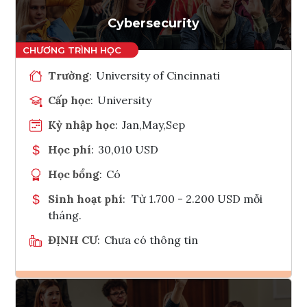
Tham vấn Interlink
Cybersecurity
Trường
:
University of Cincinnati
Cấp học
:
University
Kỳ nhập học
:
Jan,May,Sep
Học phí
:
30,010 USD
Học bổng
:
Có
Sinh hoạt phí
:
Từ 1.700 - 2.200 USD mỗi
tháng.
ĐỊNH CƯ
:
Chưa có thông tin
Ghi danh