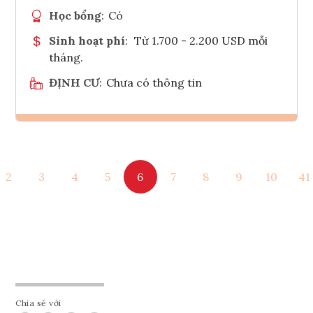
Học bổng
:
Có
Sinh hoạt phí
:
Từ 1.700 - 2.200 USD mỗi
tháng.
ĐỊNH CƯ
:
Chưa có thông tin
Ghi danh
2
3
4
5
6
7
8
9
10
41
Tham vấn Interlink
Chia sẻ với