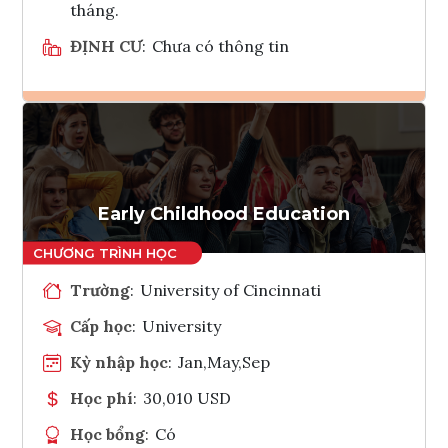
tháng.
ĐỊNH CƯ
:
Chưa có thông tin
Ghi danh
Tham vấn Interlink
Early Childhood Education
Trường
:
University of Cincinnati
Cấp học
:
University
Kỳ nhập học
:
Jan,May,Sep
Học phí
:
30,010 USD
Học bổng
:
Có