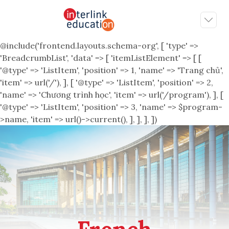
@include('frontend.layouts.schema-org', [ 'type' =>
'BreadcrumbList', 'data' => [ 'itemListElement' => [ [
'@type' => 'ListItem', 'position' => 1, 'name' => 'Trang chủ',
'item' => url('/'), ], [ '@type' => 'ListItem', 'position' => 2,
'name' => 'Chương trình học', 'item' => url('/program'), ], [
'@type' => 'ListItem', 'position' => 3, 'name' => $program-
>name, 'item' => url()->current(), ], ], ], ])