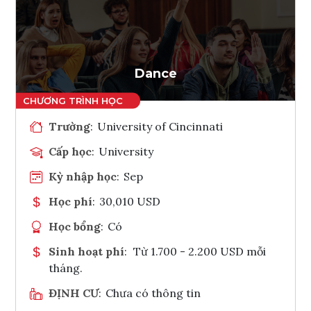
Ghi danh
Tham vấn Interlink
Dance
Trường
:
University of Cincinnati
Cấp học
:
University
Kỳ nhập học
:
Sep
Học phí
:
30,010 USD
Học bổng
:
Có
Sinh hoạt phí
:
Từ 1.700 - 2.200 USD mỗi
tháng.
ĐỊNH CƯ
:
Chưa có thông tin