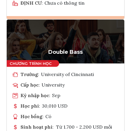
ĐỊNH CƯ
:
Chưa có thông tin
Ghi danh
Tham vấn Interlink
Double Bass
Trường
:
University of Cincinnati
Cấp học
:
University
Kỳ nhập học
:
Sep
Học phí
:
30,010 USD
Học bổng
:
Có
Sinh hoạt phí
:
Từ 1.700 - 2.200 USD mỗi