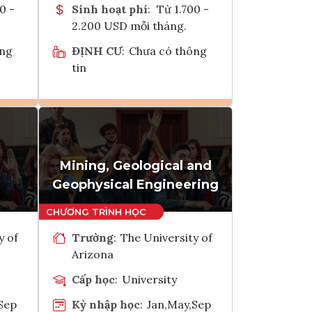
0 -
Sinh hoạt phí
:
Từ 1.700 -
2.200 USD mỗi tháng.
ông
ĐỊNH CƯ
:
Chưa có thông
tin
Ghi danh
k
Tham vấn Interlink
Mining, Geological and
Geophysical Engineering
y of
Trường
:
The University of
Arizona
Cấp học
:
University
Sep
Kỳ nhập học
:
Jan,May,Sep