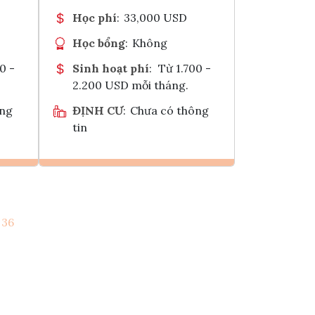
Học phí
:
33,000 USD
Học bổng
:
Không
0 -
Sinh hoạt phí
:
Từ 1.700 -
2.200 USD mỗi tháng.
ông
ĐỊNH CƯ
:
Chưa có thông
tin
Ghi danh
36
k
Tham vấn Interlink