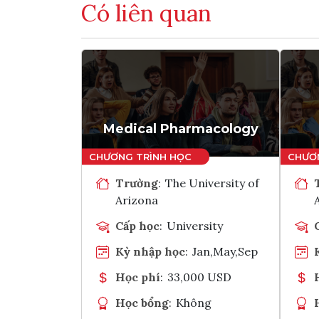
Có liên quan
Medical Pharmacology
Trường
:
The University of
Arizona
Cấp học
:
University
Kỳ nhập học
:
Jan,May,Sep
Học phí
:
33,000 USD
Học bổng
:
Không