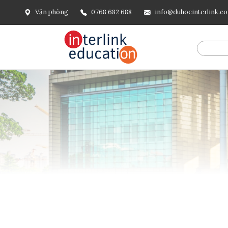
Văn phòng
0768 682 688
info@duhocinterlink.c
@include('frontend.layouts.schema-org', [ 'type' => 'Breadcru
url('/'), ], [ '@type' => 'ListItem', 'position' => 2, 'name' =
=> url()->current(), ], ], ], ])