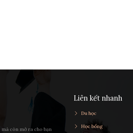
Liên kết nhanh
Du học
Học bổng
c mà còn mở ra cho bạn