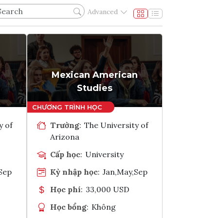
Advanced
Mexican American
Studies
y of
Trường
:
The University of
Arizona
Cấp học
:
University
Sep
Kỳ nhập học
:
Jan,May,Sep
Học phí
:
33,000 USD
Học bổng
:
Không