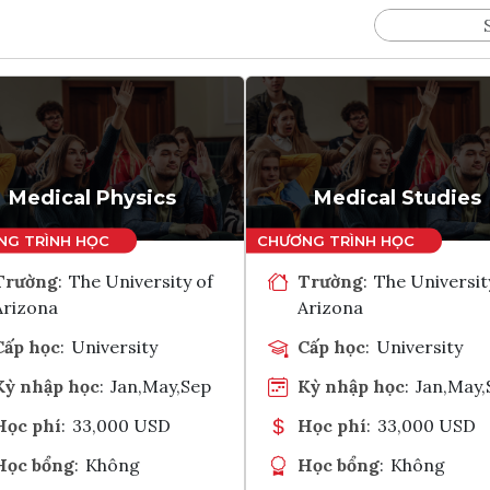
Medical Physics
Medical Studies
Trường
:
The University of
Trường
:
The Universit
Arizona
Arizona
Cấp học
:
University
Cấp học
:
University
Kỳ nhập học
:
Jan,May,Sep
Kỳ nhập học
:
Jan,May,
Học phí
:
33,000 USD
Học phí
:
33,000 USD
Học bổng
:
Không
Học bổng
:
Không