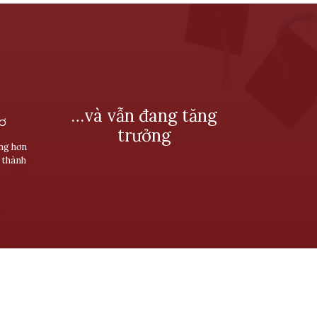
…và vẫn đang tăng
SƠ
trưởng
ùng hơn
 thành