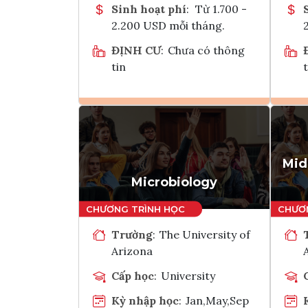
Sinh hoạt phí
:
Từ 1.700 -
2.200 USD mỗi tháng.
ĐỊNH CƯ
:
Chưa có thông
tin
t
Ghi danh
Tham vấn Interlink
Mid
Microbiology
Trường
:
The University of
Arizona
Cấp học
:
University
Kỳ nhập học
:
Jan,May,Sep