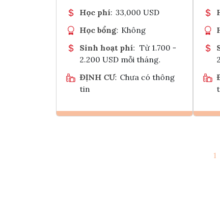
Học phí
:
33,000 USD
Học bổng
:
Không
Sinh hoạt phí
:
Từ 1.700 -
2.200 USD mỗi tháng.
ĐỊNH CƯ
:
Chưa có thông
tin
t
Ghi danh
1
Tham vấn Interlink