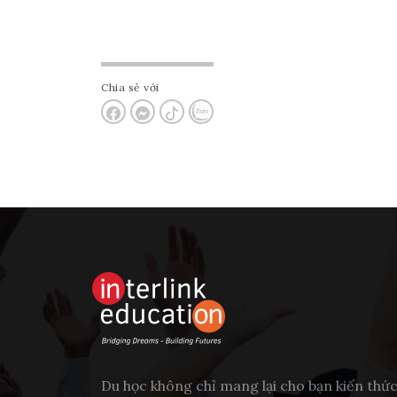
Chia sẻ với
Du học không chỉ mang lại cho bạn kiến thứ