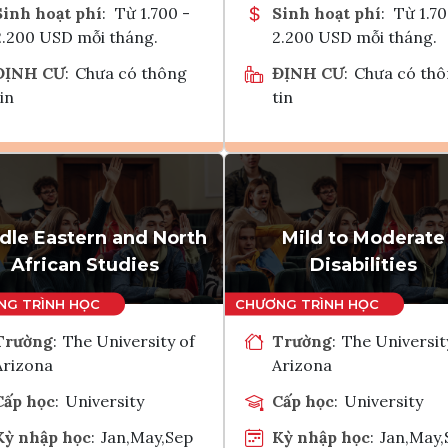
Sinh hoạt phí
:
Từ 1.700 -
Sinh hoạt phí
:
Từ 1.70
2.200 USD mỗi tháng.
2.200 USD mỗi tháng.
ĐỊNH CƯ
:
Chưa có thông
ĐỊNH CƯ
:
Chưa có th
in
tin
Ghi danh
Ghi danh
Tham vấn Interlink
Tham vấn Interlin
dle Eastern and North
Mild to Moderate
African Studies
Disabilities
Trường
:
The University of
Trường
:
The Universit
Arizona
Arizona
Cấp học
:
University
Cấp học
:
University
Kỳ nhập học
:
Jan,May,Sep
Kỳ nhập học
:
Jan,May,