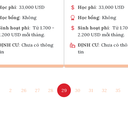
Học phí
:
33,000 USD
Học phí
:
33,000 USD
Học bổng
:
Không
Học bổng
:
Không
Sinh hoạt phí
:
Từ 1.700 -
Sinh hoạt phí
:
Từ 1.70
2.200 USD mỗi tháng.
2.200 USD mỗi tháng.
ĐỊNH CƯ
:
Chưa có thông
ĐỊNH CƯ
:
Chưa có th
in
tin
Ghi danh
Ghi danh
2
26
27
28
29
30
31
32
35
Tham vấn Interlink
Tham vấn Interlin