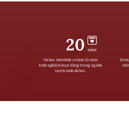
20
NĂM
Du học Interlink có hơn 20 năm
Du họ
kinh nghiệm hoạt động trong ngành
chí
tuyển sinh du học