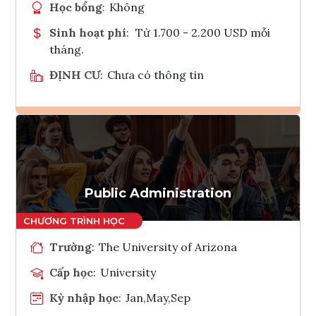
Học bổng
:
Không
Sinh hoạt phí
:
Từ 1.700 - 2.200 USD mỗi
tháng.
ĐỊNH CƯ
:
Chưa có thông tin
Ghi danh
Tham vấn Interlink
Public Administration
Trường
:
The University of Arizona
Cấp học
:
University
Kỳ nhập học
:
Jan,May,Sep