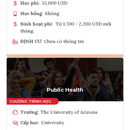
Học phí
:
33,000 USD
Học bổng
:
Không
Sinh hoạt phí
:
Từ 1.700 - 2.200 USD mỗi
tháng.
ĐỊNH CƯ
:
Chưa có thông tin
Ghi danh
Tham vấn Interlink
Public Health
Trường
:
The University of Arizona
Cấp học
:
University