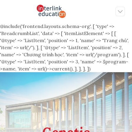
@include('frontend.layouts.schema-org', [ 'type' =>
'BreadcrumbList', 'data' => [ 'itemListElement' => [ [
'@type' => 'ListItem', 'position' => 1, 'name' => 'Trang chủ',
'item' => url('/'), ], [ '@type' => 'ListItem', 'position' => 2,
'name' => 'Chương trình học', 'item' => url('/program'), ], [
'@type' => 'ListItem', 'position' => 3, 'name' => $program-
>name, 'item' => url()->current(), ], ], ], ])