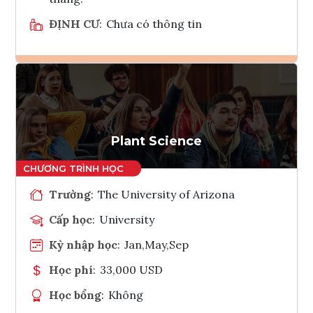
ĐỊNH CƯ
:
Chưa có thông tin
Ghi danh
Tham vấn Interlink
Plant Science
Trường
:
The University of Arizona
Cấp học
:
University
Kỳ nhập học
:
Jan,May,Sep
Học phí
:
33,000 USD
Học bổng
:
Không