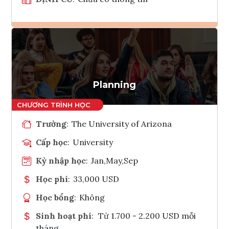
Ghi danh
Tham vấn Interlink
Planning
Trường
:
The University of Arizona
Cấp học
:
University
Kỳ nhập học
:
Jan,May,Sep
Học phí
:
33,000 USD
Học bổng
:
Không
Sinh hoạt phí
:
Từ 1.700 - 2.200 USD mỗi
tháng.