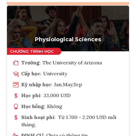
Ghi danh
Tham vấn Interlink
Physiological Sciences
Trường
:
The University of Arizona
Cấp học
:
University
Kỳ nhập học
:
Jan,May,Sep
Học phí
:
33,000 USD
Học bổng
:
Không
Sinh hoạt phí
:
Từ 1.700 - 2.200 USD mỗi
tháng.
ĐỊNH CƯ
:
Chưa có thông tin