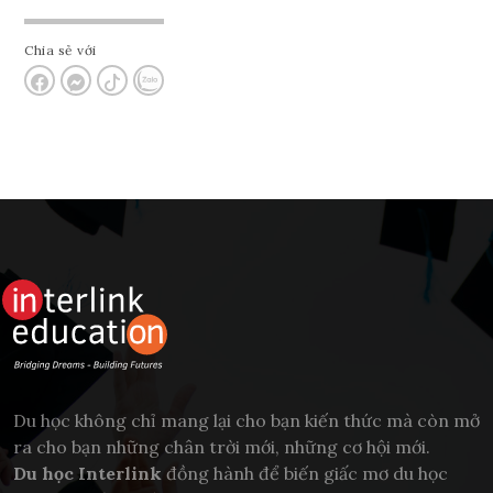
Chia sẻ với
Du học không chỉ mang lại cho bạn kiến thức mà còn mở
ra cho bạn những chân trời mới, những cơ hội mới.
Du học Interlink
đồng hành để biến giấc mơ du học