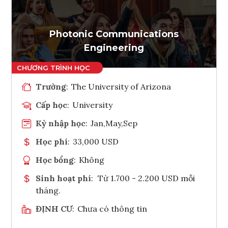
Ghi danh
Tham vấn Interlink
Photonic Communications
Engineering
Trường
:
The University of Arizona
Cấp học
:
University
Kỳ nhập học
:
Jan,May,Sep
Học phí
:
33,000 USD
Học bổng
:
Không
Sinh hoạt phí
:
Từ 1.700 - 2.200 USD mỗi
tháng.
ĐỊNH CƯ
:
Chưa có thông tin