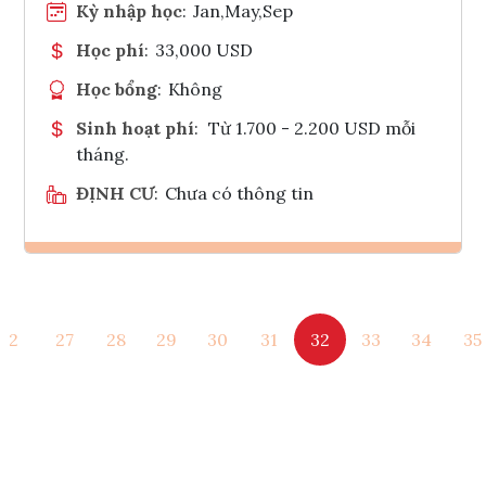
Kỳ nhập học
:
Jan,May,Sep
Học phí
:
33,000 USD
Học bổng
:
Không
Sinh hoạt phí
:
Từ 1.700 - 2.200 USD mỗi
tháng.
ĐỊNH CƯ
:
Chưa có thông tin
Ghi danh
2
27
28
29
30
31
32
33
34
35
Tham vấn Interlink