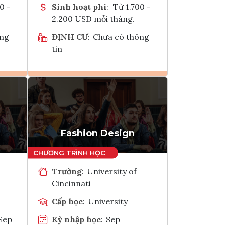
0 -
Sinh hoạt phí
:
Từ 1.700 -
2.200 USD mỗi tháng.
ông
ĐỊNH CƯ
:
Chưa có thông
tin
Ghi danh
k
Tham vấn Interlink
Fashion Design
Trường
:
University of
Cincinnati
Cấp học
:
University
Sep
Kỳ nhập học
:
Sep