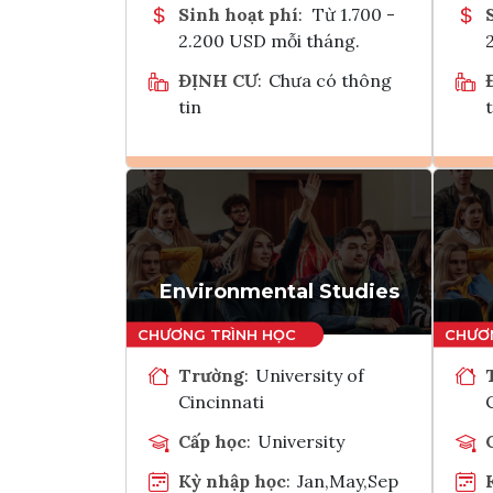
Sinh hoạt phí
:
Từ 1.700 -
2.200 USD mỗi tháng.
ĐỊNH CƯ
:
Chưa có thông
tin
t
Ghi danh
Tham vấn Interlink
Environmental Studies
Trường
:
University of
Cincinnati
Cấp học
:
University
Kỳ nhập học
:
Jan,May,Sep