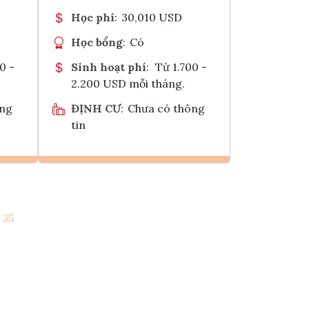
Học phí
:
30,010 USD
Học bổng
:
Có
0 -
Sinh hoạt phí
:
Từ 1.700 -
2.200 USD mỗi tháng.
ông
ĐỊNH CƯ
:
Chưa có thông
tin
Ghi danh
35
k
Tham vấn Interlink