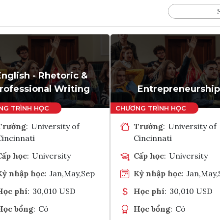
English - Rhetoric &
rofessional Writing
Entrepreneurship
Trường
:
University of
Trường
:
University of
Cincinnati
Cincinnati
Cấp học
:
University
Cấp học
:
University
Kỳ nhập học
:
Jan,May,Sep
Kỳ nhập học
:
Jan,May,
Học phí
:
30,010 USD
Học phí
:
30,010 USD
Học bổng
:
Có
Học bổng
:
Có