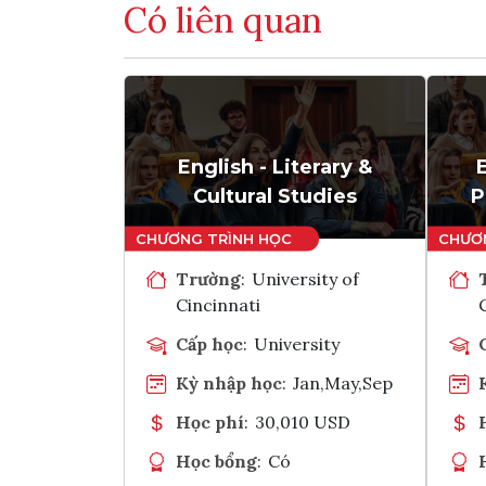
Có liên quan
English - Literary &
Cultural Studies
P
Trường
:
University of
Cincinnati
Cấp học
:
University
Kỳ nhập học
:
Jan,May,Sep
Học phí
:
30,010 USD
Học bổng
:
Có