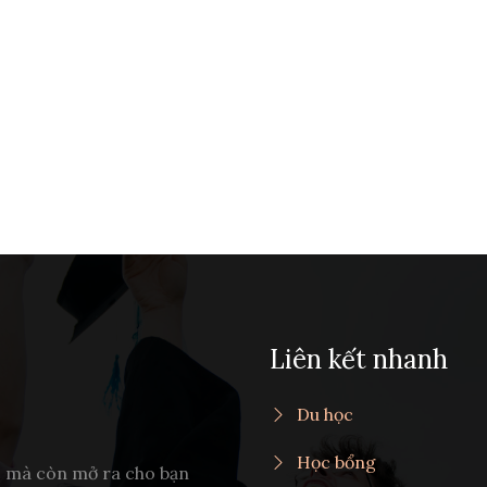
Liên kết nhanh
Du học
Học bổng
c mà còn mở ra cho bạn