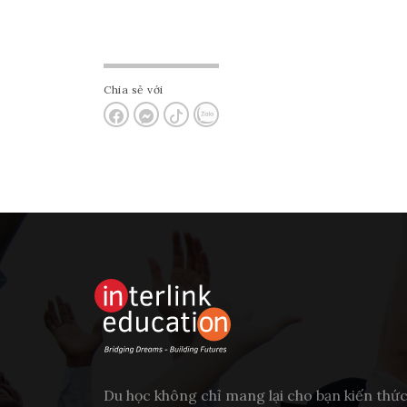
Chia sẻ với
Du học không chỉ mang lại cho bạn kiến thứ