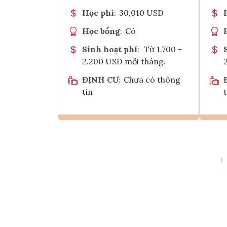
Học phí
:
30,010 USD
Học bổng
:
Có
Sinh hoạt phí
:
Từ 1.700 -
2.200 USD mỗi tháng.
ĐỊNH CƯ
:
Chưa có thông
tin
t
Ghi danh
1
Tham vấn Interlink