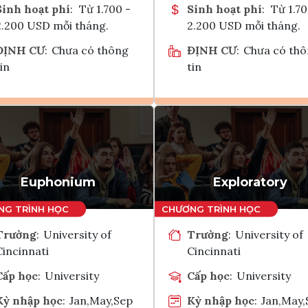
Sinh hoạt phí
:
Từ 1.700 -
Sinh hoạt phí
:
Từ 1.70
2.200 USD mỗi tháng.
2.200 USD mỗi tháng.
ĐỊNH CƯ
:
Chưa có thông
ĐỊNH CƯ
:
Chưa có th
in
tin
Ghi danh
Ghi danh
Tham vấn Interlink
Tham vấn Interlin
Euphonium
Exploratory
Trường
:
University of
Trường
:
University of
Cincinnati
Cincinnati
Cấp học
:
University
Cấp học
:
University
Kỳ nhập học
:
Jan,May,Sep
Kỳ nhập học
:
Jan,May,