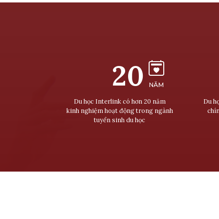
20
NĂM
Du học Interlink có hơn 20 năm
Du họ
kinh nghiệm hoạt động trong ngành
chí
tuyển sinh du học