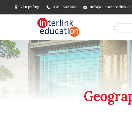
Văn phòng
0768 682 688
info@duhocinterlink.c
@include('frontend.layouts.schema-org', [ 'type' => 'Breadcru
url('/'), ], [ '@type' => 'ListItem', 'position' => 2, 'name' =
=> url()->current(), ], ], ], ])
Geograp