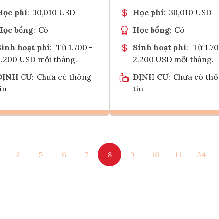
Học phí
:
30,010 USD
Học phí
:
30,010 USD
Học bổng
:
Có
Học bổng
:
Có
Sinh hoạt phí
:
Từ 1.700 -
Sinh hoạt phí
:
Từ 1.70
2.200 USD mỗi tháng.
2.200 USD mỗi tháng.
ĐỊNH CƯ
:
Chưa có thông
ĐỊNH CƯ
:
Chưa có th
in
tin
Ghi danh
Ghi danh
2
5
6
7
8
9
10
11
34
Tham vấn Interlink
Tham vấn Interlin