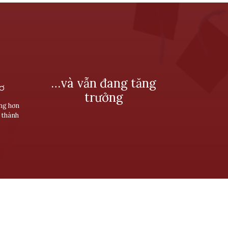
…và vẫn đang tăng
SƠ
trưởng
ùng hơn
 thành