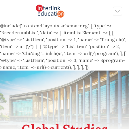
@include('frontend.layouts.schema-org', [ 'type' =>
'BreadcrumbList', 'data' => [ 'itemListElement' => [ [
'@type' => 'ListItem', 'position' => 1, 'name' => 'Trang chủ',
'item' => url('/'), ], [ '@type' => 'ListItem', 'position' => 2,
'name' => 'Chương trình học', 'item' => url('/program'), ], [
'@type' => 'ListItem', 'position' => 3, 'name' => $program-
>name, 'item' => url()->current(), ], ], ], ])