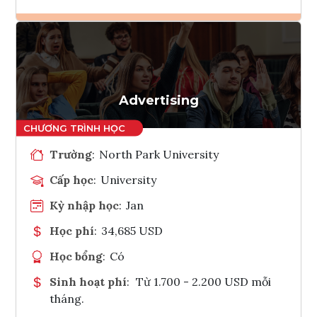
Ghi danh
Tham vấn Interlink
Advertising
Trường
:
North Park University
Cấp học
:
University
Kỳ nhập học
:
Jan
Học phí
:
34,685 USD
Học bổng
:
Có
Sinh hoạt phí
:
Từ 1.700 - 2.200 USD mỗi
tháng.