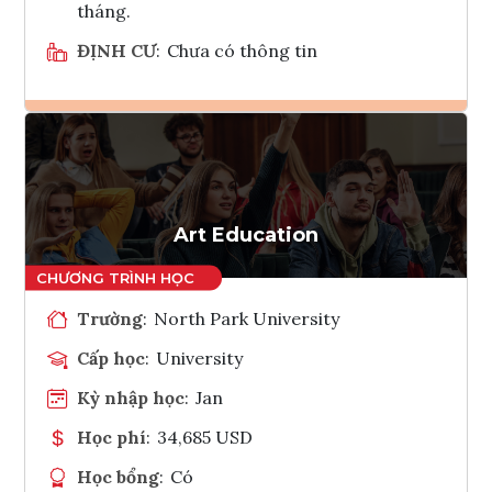
tháng.
ĐỊNH CƯ
:
Chưa có thông tin
Ghi danh
Tham vấn Interlink
Art Education
Trường
:
North Park University
Cấp học
:
University
Kỳ nhập học
:
Jan
Học phí
:
34,685 USD
Học bổng
:
Có