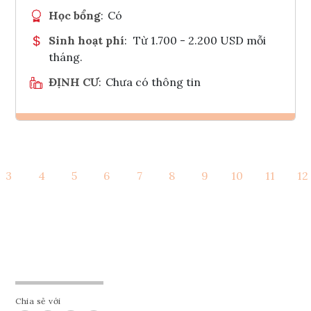
Học bổng
:
Có
Sinh hoạt phí
:
Từ 1.700 - 2.200 USD mỗi
tháng.
ĐỊNH CƯ
:
Chưa có thông tin
Ghi danh
3
4
5
6
7
8
9
10
11
12
Tham vấn Interlink
Chia sẻ với