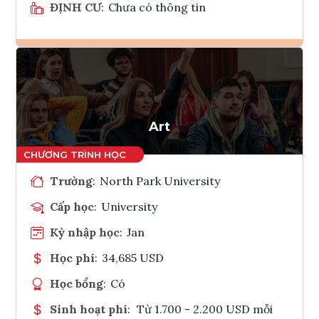
ĐỊNH CƯ
:
Chưa có thông tin
Ghi danh
Tham vấn Interlink
Art
Trường
:
North Park University
Cấp học
:
University
Kỳ nhập học
:
Jan
Học phí
:
34,685 USD
Học bổng
:
Có
Sinh hoạt phí
:
Từ 1.700 - 2.200 USD mỗi