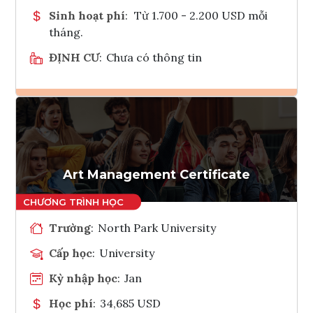
Sinh hoạt phí
:
Từ 1.700 - 2.200 USD mỗi
tháng.
ĐỊNH CƯ
:
Chưa có thông tin
Ghi danh
Tham vấn Interlink
Art Management Certificate
Trường
:
North Park University
Cấp học
:
University
Kỳ nhập học
:
Jan
Học phí
:
34,685 USD