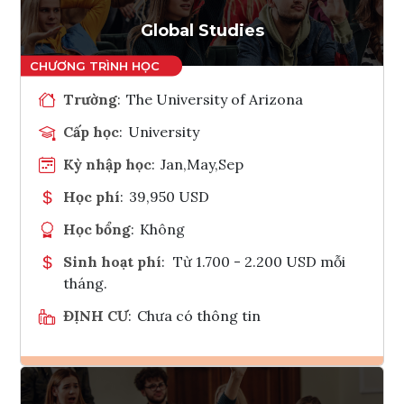
Tham vấn Interlink
Global Studies
Trường
:
The University of Arizona
Cấp học
:
University
Kỳ nhập học
:
Jan,May,Sep
Học phí
:
39,950 USD
Học bổng
:
Không
Sinh hoạt phí
:
Từ 1.700 - 2.200 USD mỗi
tháng.
ĐỊNH CƯ
:
Chưa có thông tin
Ghi danh