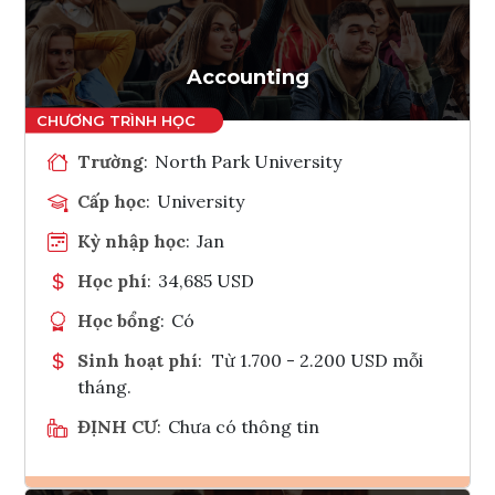
Tham vấn Interlink
Accounting
Trường
:
North Park University
Cấp học
:
University
Kỳ nhập học
:
Jan
Học phí
:
34,685 USD
Học bổng
:
Có
Sinh hoạt phí
:
Từ 1.700 - 2.200 USD mỗi
tháng.
ĐỊNH CƯ
:
Chưa có thông tin