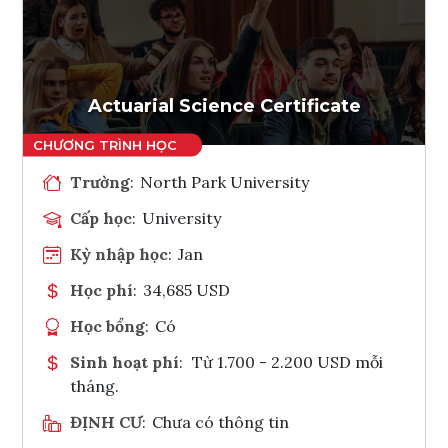
Ghi danh
Tham vấn Interlink
Actuarial Science Certificate
Trường
:
North Park University
Cấp học
:
University
Kỳ nhập học
:
Jan
Học phí
:
34,685 USD
Học bổng
:
Có
Sinh hoạt phí
:
Từ 1.700 - 2.200 USD mỗi
tháng.
ĐỊNH CƯ
:
Chưa có thông tin