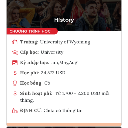
Tham vấn Interlink
History
Trường
:
University of Wyoming
Cấp học
:
University
Kỳ nhập học
:
Jan,May,Aug
Học phí
:
24,572 USD
Học bổng
:
Có
Sinh hoạt phí
:
Từ 1.700 - 2.200 USD mỗi
tháng.
ĐỊNH CƯ
:
Chưa có thông tin