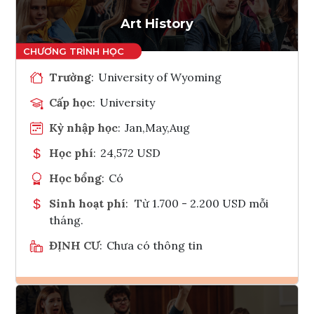
Tham vấn Interlink
Art History
Trường
:
University of Wyoming
Cấp học
:
University
Kỳ nhập học
:
Jan,May,Aug
Học phí
:
24,572 USD
Học bổng
:
Có
Sinh hoạt phí
:
Từ 1.700 - 2.200 USD mỗi
tháng.
ĐỊNH CƯ
:
Chưa có thông tin
Ghi danh