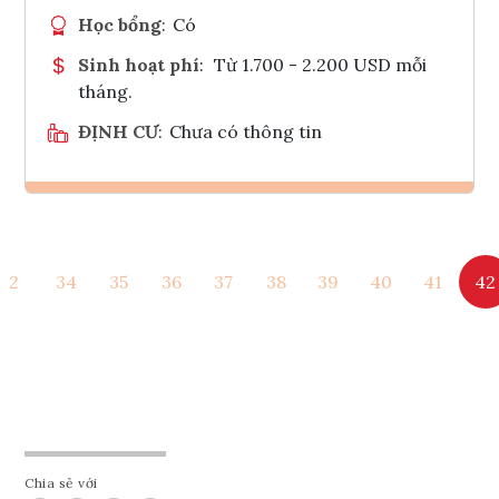
Học bổng
:
Có
Sinh hoạt phí
:
Từ 1.700 - 2.200 USD mỗi
tháng.
ĐỊNH CƯ
:
Chưa có thông tin
Ghi danh
2
34
35
36
37
38
39
40
41
42
Tham vấn Interlink
Chia sẻ với