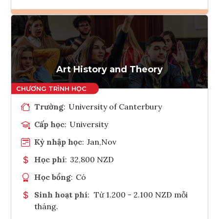
Ghi danh
Tham vấn Interlink
Art History and Theory
Trường
:
University of Canterbury
Cấp học
:
University
Kỳ nhập học
:
Jan,Nov
Học phí
:
32,800 NZD
Học bổng
:
Có
Sinh hoạt phí
:
Từ 1.200 - 2.100 NZD mỗi
tháng.