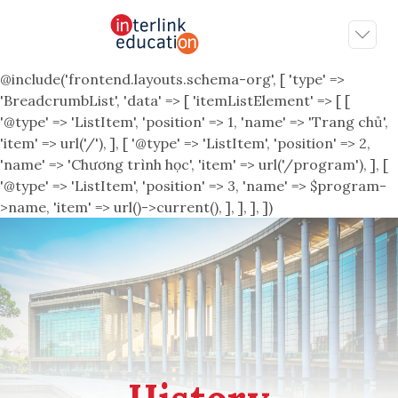
@include('frontend.layouts.schema-org', [ 'type' =>
'BreadcrumbList', 'data' => [ 'itemListElement' => [ [
'@type' => 'ListItem', 'position' => 1, 'name' => 'Trang chủ',
'item' => url('/'), ], [ '@type' => 'ListItem', 'position' => 2,
'name' => 'Chương trình học', 'item' => url('/program'), ], [
'@type' => 'ListItem', 'position' => 3, 'name' => $program-
>name, 'item' => url()->current(), ], ], ], ])