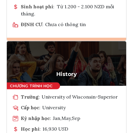
Sinh hoạt phí
:
Từ 1.200 - 2.100 NZD mỗi
tháng.
ĐỊNH CƯ
:
Chưa có thông tin
Ghi danh
Tham vấn Interlink
History
Trường
:
University of Wisconsin-Superior
Cấp học
:
University
Kỳ nhập học
:
Jan,May,Sep
Học phí
:
16,930 USD