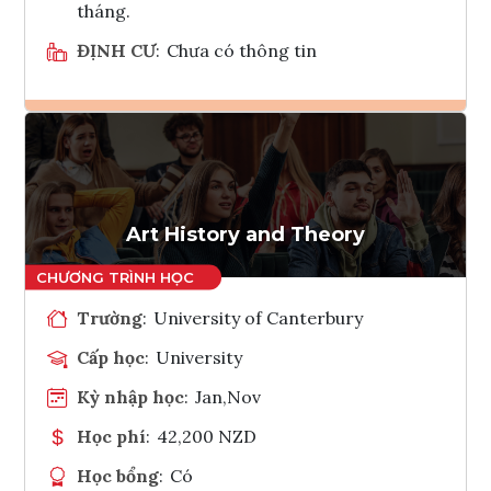
tháng.
ĐỊNH CƯ
:
Chưa có thông tin
Ghi danh
Tham vấn Interlink
Art History and Theory
Trường
:
University of Canterbury
Cấp học
:
University
Kỳ nhập học
:
Jan,Nov
Học phí
:
42,200 NZD
Học bổng
:
Có