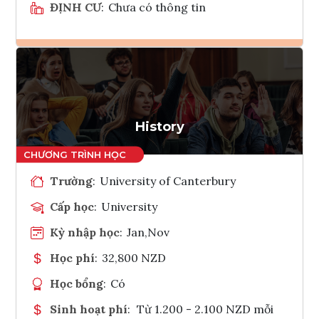
ĐỊNH CƯ
:
Chưa có thông tin
Ghi danh
Tham vấn Interlink
History
Trường
:
University of Canterbury
Cấp học
:
University
Kỳ nhập học
:
Jan,Nov
Học phí
:
32,800 NZD
Học bổng
:
Có
Sinh hoạt phí
:
Từ 1.200 - 2.100 NZD mỗi