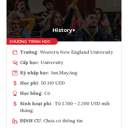
Ghi danh
Tham vấn Interlink
History+
Trường
:
Western New England University
Cấp học
:
University
Kỳ nhập học
:
Jan,May,Aug
Học phí
:
50,110 USD
Học bổng
:
Có
Sinh hoạt phí
:
Từ 1.700 - 2.200 USD mỗi
tháng.
ĐỊNH CƯ
:
Chưa có thông tin