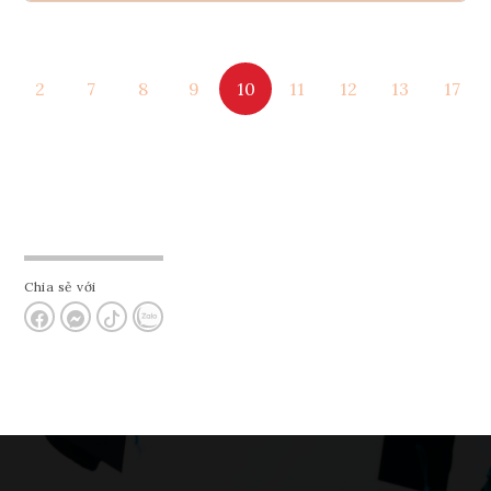
Ghi danh
2
7
8
9
10
11
12
13
17
Tham vấn Interlink
Chia sẻ với