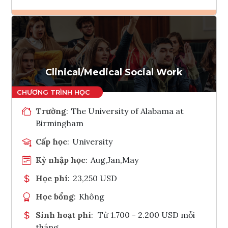
Ghi danh
Tham vấn Interlink
Clinical/Medical Social Work
Trường
:
The University of Alabama at
Birmingham
Cấp học
:
University
Kỳ nhập học
:
Aug,Jan,May
Học phí
:
23,250 USD
Học bổng
:
Không
Sinh hoạt phí
:
Từ 1.700 - 2.200 USD mỗi
tháng.