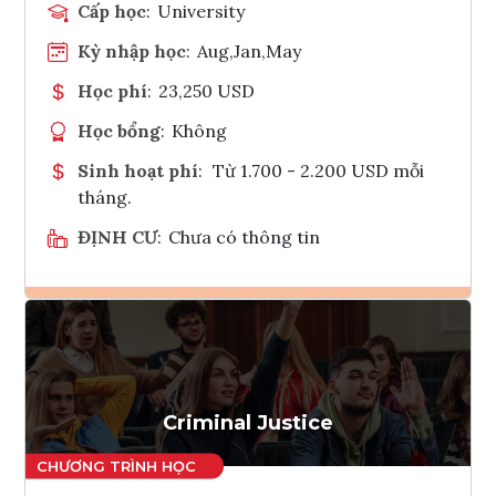
Cấp học
:
University
Kỳ nhập học
:
Aug,Jan,May
Học phí
:
23,250 USD
Học bổng
:
Không
Sinh hoạt phí
:
Từ 1.700 - 2.200 USD mỗi
tháng.
ĐỊNH CƯ
:
Chưa có thông tin
Ghi danh
Tham vấn Interlink
Criminal Justice