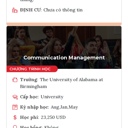
ĐỊNH CƯ
:
Chưa có thông tin
Ghi danh
Tham vấn Interlink
Communication Management
Trường
:
The University of Alabama at
Birmingham
Cấp học
:
University
Kỳ nhập học
:
Aug,Jan,May
Học phí
:
23,250 USD
Học bổng
:
Không