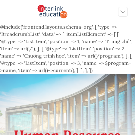
@include('frontend.layouts.schema-org', [ 'type' =>
'BreadcrumbList', 'data' => [ 'itemListElement' => [ [
'@type' => 'ListItem', 'position' => 1, 'name' => 'Trang chủ',
'item' => url('/'), ], [ '@type' => 'ListItem', 'position' => 2,
'name' => 'Chương trình học', 'item' => url('/program'), ], [
'@type' => 'ListItem', 'position' => 3, 'name' => $program-
>name, 'item' => url()->current(), ], ], ], ])