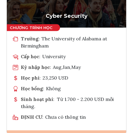
Tham vấn Interlink
Cyber Security
Trường
:
The University of Alabama at
Birmingham
Cấp học
:
University
Kỳ nhập học
:
Aug,Jan,May
Học phí
:
23,250 USD
Học bổng
:
Không
Sinh hoạt phí
:
Từ 1.700 - 2.200 USD mỗi
tháng.
ĐỊNH CƯ
:
Chưa có thông tin