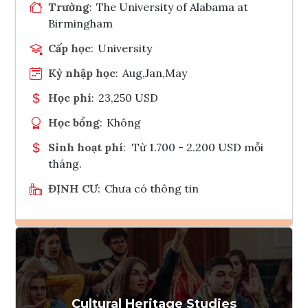
Trường
:
The University of Alabama at
Birmingham
Cấp học
:
University
Kỳ nhập học
:
Aug,Jan,May
Học phí
:
23,250 USD
Học bổng
:
Không
Sinh hoạt phí
:
Từ 1.700 - 2.200 USD mỗi
tháng.
ĐỊNH CƯ
:
Chưa có thông tin
Ghi danh
Tham vấn Interlink
Cultural Heritage Studies