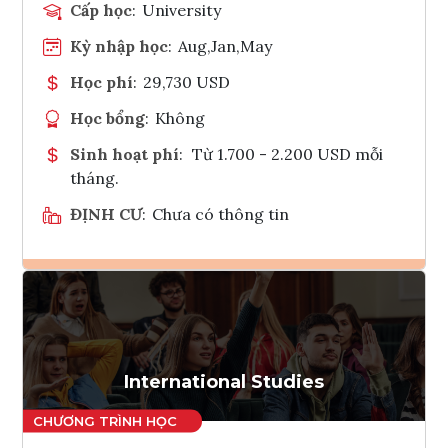
Cấp học
:
University
Kỳ nhập học
:
Aug,Jan,May
Học phí
:
29,730 USD
Học bổng
:
Không
Sinh hoạt phí
:
Từ 1.700 - 2.200 USD mỗi
tháng.
ĐỊNH CƯ
:
Chưa có thông tin
Ghi danh
Tham vấn Interlink
International Studies