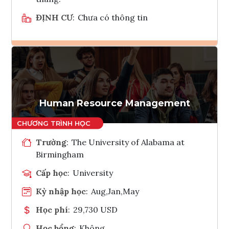
ĐỊNH CƯ
:
Chưa có thông tin
Ghi danh
Tham vấn Interlink
Human Resource Management
Trường
:
The University of Alabama at
Birmingham
Cấp học
:
University
Kỳ nhập học
:
Aug,Jan,May
Học phí
:
29,730 USD
Học bổng
:
Không