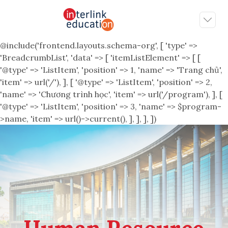
@include('frontend.layouts.schema-org', [ 'type' =>
'BreadcrumbList', 'data' => [ 'itemListElement' => [ [
'@type' => 'ListItem', 'position' => 1, 'name' => 'Trang chủ',
'item' => url('/'), ], [ '@type' => 'ListItem', 'position' => 2,
'name' => 'Chương trình học', 'item' => url('/program'), ], [
'@type' => 'ListItem', 'position' => 3, 'name' => $program-
>name, 'item' => url()->current(), ], ], ], ])