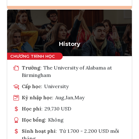
Ghi danh
Tham vấn Interlink
History
Trường
:
The University of Alabama at
Birmingham
Cấp học
:
University
Kỳ nhập học
:
Aug,Jan,May
Học phí
:
29,730 USD
Học bổng
:
Không
Sinh hoạt phí
:
Từ 1.700 - 2.200 USD mỗi
tháng.