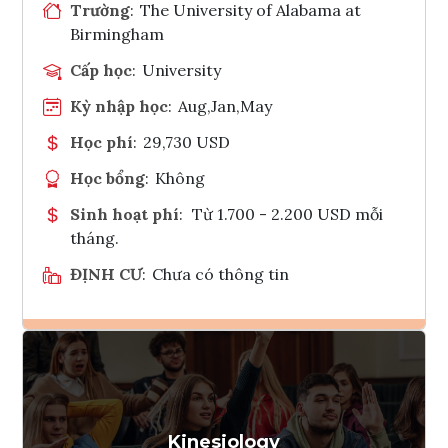
Trường
:
The University of Alabama at
Birmingham
Cấp học
:
University
Kỳ nhập học
:
Aug,Jan,May
Học phí
:
29,730 USD
Học bổng
:
Không
Sinh hoạt phí
:
Từ 1.700 - 2.200 USD mỗi
tháng.
ĐỊNH CƯ
:
Chưa có thông tin
Ghi danh
Tham vấn Interlink
Kinesiology