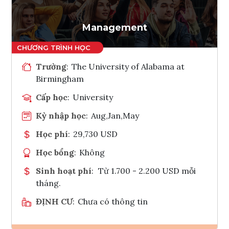
Tham vấn Interlink
Management
Trường
:
The University of Alabama at
Birmingham
Cấp học
:
University
Kỳ nhập học
:
Aug,Jan,May
Học phí
:
29,730 USD
Học bổng
:
Không
Sinh hoạt phí
:
Từ 1.700 - 2.200 USD mỗi
tháng.
ĐỊNH CƯ
:
Chưa có thông tin