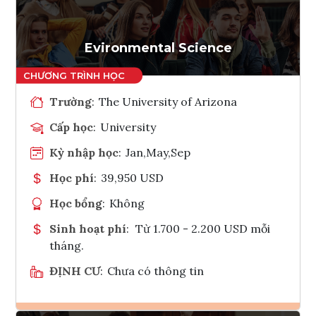
Tham vấn Interlink
Evironmental Science
Trường
:
The University of Arizona
Cấp học
:
University
Kỳ nhập học
:
Jan,May,Sep
Học phí
:
39,950 USD
Học bổng
:
Không
Sinh hoạt phí
:
Từ 1.700 - 2.200 USD mỗi
tháng.
ĐỊNH CƯ
:
Chưa có thông tin