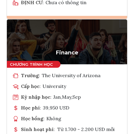
ĐỊNH CƯ
:
Chưa có thông tin
Ghi danh
Tham vấn Interlink
Finance
Trường
:
The University of Arizona
Cấp học
:
University
Kỳ nhập học
:
Jan,May,Sep
Học phí
:
39,950 USD
Học bổng
:
Không
Sinh hoạt phí
:
Từ 1.700 - 2.200 USD mỗi