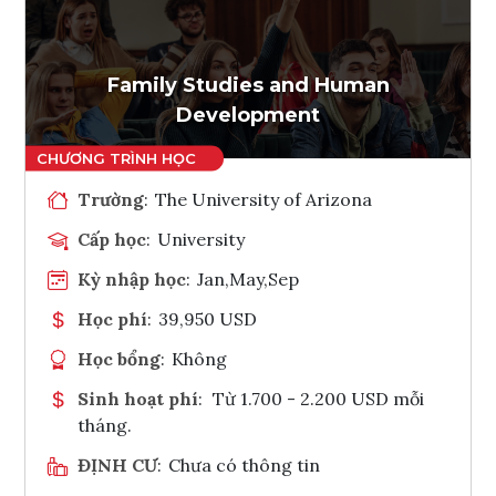
Ghi danh
Tham vấn Interlink
Family Studies and Human
Development
Trường
:
The University of Arizona
Cấp học
:
University
Kỳ nhập học
:
Jan,May,Sep
Học phí
:
39,950 USD
Học bổng
:
Không
Sinh hoạt phí
:
Từ 1.700 - 2.200 USD mỗi
tháng.
ĐỊNH CƯ
:
Chưa có thông tin