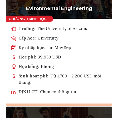
Tham vấn Interlink
Evironmental Engineering
Trường
:
The University of Arizona
Cấp học
:
University
Kỳ nhập học
:
Jan,May,Sep
Học phí
:
39,950 USD
Học bổng
:
Không
Sinh hoạt phí
:
Từ 1.700 - 2.200 USD mỗi
tháng.
ĐỊNH CƯ
:
Chưa có thông tin
Ghi danh