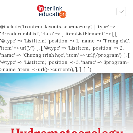
@include('frontend.layouts.schema-org', [ 'type' =>
'BreadcrumbList', 'data' => [ 'itemListElement' => [ [
'@type' => 'ListItem', 'position' => 1, 'name' => 'Trang chủ',
'item' => url('/'), ], [ '@type' => 'ListItem', 'position' => 2,
'name' => 'Chương trình học', 'item' => url('/program'), ], [
'@type' => 'ListItem', 'position' => 3, 'name' => $program-
>name, 'item' => url()->current(), ], ], ], ])