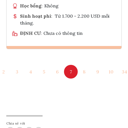
Học bổng
:
Không
Sinh hoạt phí
:
Từ 1.700 - 2.200 USD mỗi
tháng.
ĐỊNH CƯ
:
Chưa có thông tin
Ghi danh
2
3
4
5
6
7
8
9
10
34
Tham vấn Interlink
Chia sẻ với