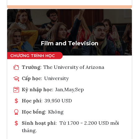
Ghi danh
Tham vấn Interlink
Film and Television
Trường
:
The University of Arizona
Cấp học
:
University
Kỳ nhập học
:
Jan,May,Sep
Học phí
:
39,950 USD
Học bổng
:
Không
Sinh hoạt phí
:
Từ 1.700 - 2.200 USD mỗi
tháng.