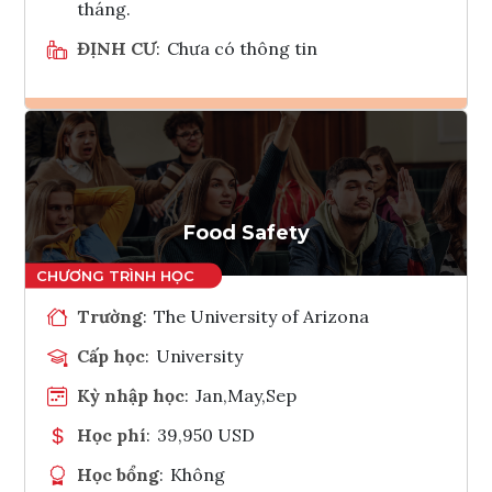
tháng.
ĐỊNH CƯ
:
Chưa có thông tin
Ghi danh
Tham vấn Interlink
Food Safety
Trường
:
The University of Arizona
Cấp học
:
University
Kỳ nhập học
:
Jan,May,Sep
Học phí
:
39,950 USD
Học bổng
:
Không