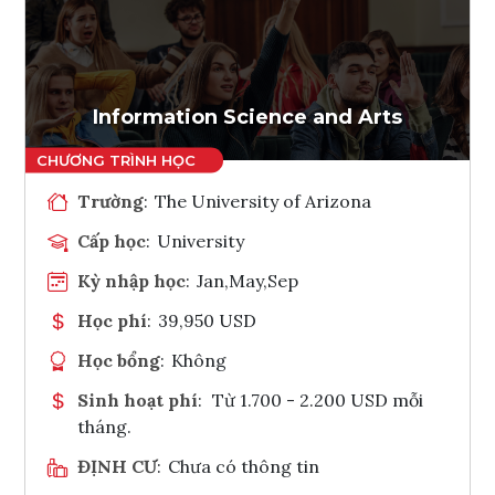
Ghi danh
Tham vấn Interlink
Information Science and Arts
Trường
:
The University of Arizona
Cấp học
:
University
Kỳ nhập học
:
Jan,May,Sep
Học phí
:
39,950 USD
Học bổng
:
Không
Sinh hoạt phí
:
Từ 1.700 - 2.200 USD mỗi
tháng.
ĐỊNH CƯ
:
Chưa có thông tin