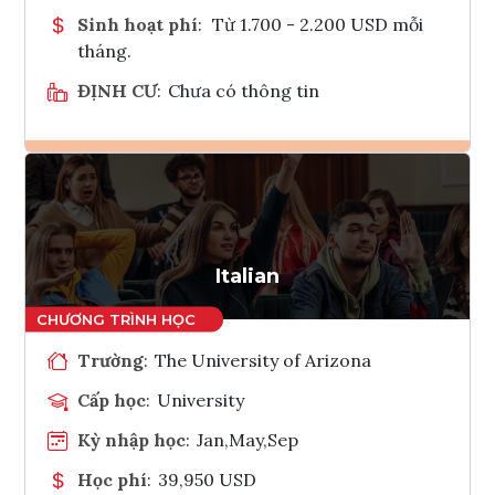
Sinh hoạt phí
:
Từ 1.700 - 2.200 USD mỗi
tháng.
ĐỊNH CƯ
:
Chưa có thông tin
Ghi danh
Tham vấn Interlink
Italian
Trường
:
The University of Arizona
Cấp học
:
University
Kỳ nhập học
:
Jan,May,Sep
Học phí
:
39,950 USD