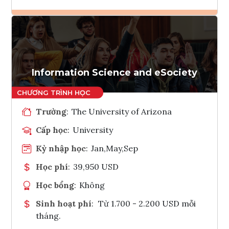
Ghi danh
Tham vấn Interlink
Information Science and eSociety
Trường
:
The University of Arizona
Cấp học
:
University
Kỳ nhập học
:
Jan,May,Sep
Học phí
:
39,950 USD
Học bổng
:
Không
Sinh hoạt phí
:
Từ 1.700 - 2.200 USD mỗi
tháng.