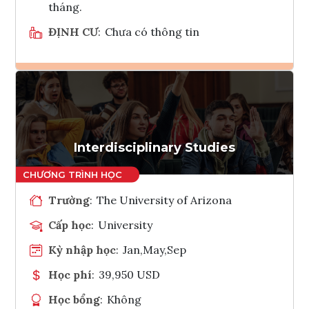
tháng.
ĐỊNH CƯ
:
Chưa có thông tin
Ghi danh
Tham vấn Interlink
Interdisciplinary Studies
Trường
:
The University of Arizona
Cấp học
:
University
Kỳ nhập học
:
Jan,May,Sep
Học phí
:
39,950 USD
Học bổng
:
Không