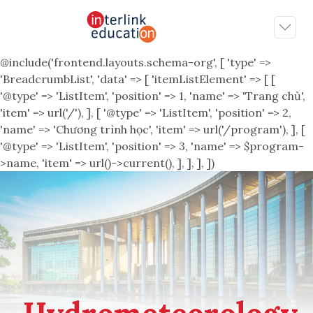
@include('frontend.layouts.schema-org', [ 'type' =>
'BreadcrumbList', 'data' => [ 'itemListElement' => [ [
'@type' => 'ListItem', 'position' => 1, 'name' => 'Trang chủ',
'item' => url('/'), ], [ '@type' => 'ListItem', 'position' => 2,
'name' => 'Chương trình học', 'item' => url('/program'), ], [
'@type' => 'ListItem', 'position' => 3, 'name' => $program-
>name, 'item' => url()->current(), ], ], ], ])