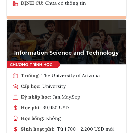
ĐỊNH CƯ
:
Chưa có thông tin
Ghi danh
Tham vấn Interlink
Information Science and Technology
Trường
:
The University of Arizona
Cấp học
:
University
Kỳ nhập học
:
Jan,May,Sep
Học phí
:
39,950 USD
Học bổng
:
Không
Sinh hoạt phí
:
Từ 1.700 - 2.200 USD mỗi