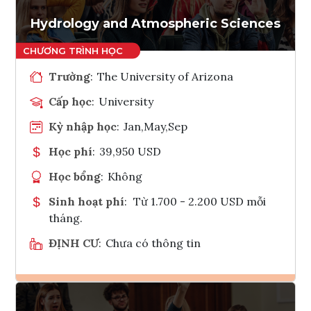
Tham vấn Interlink
Hydrology and Atmospheric Sciences
Trường
:
The University of Arizona
Cấp học
:
University
Kỳ nhập học
:
Jan,May,Sep
Học phí
:
39,950 USD
Học bổng
:
Không
Sinh hoạt phí
:
Từ 1.700 - 2.200 USD mỗi
tháng.
ĐỊNH CƯ
:
Chưa có thông tin
Ghi danh