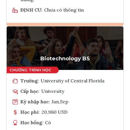
ĐỊNH CƯ
:
Chưa có thông tin
Ghi danh
Tham vấn Interlink
Biotechnology BS
Trường
:
University of Central Florida
Cấp học
:
University
Kỳ nhập học
:
Jan,Sep
Học phí
:
20,980 USD
Học bổng
:
Có