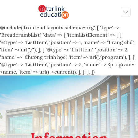
@include('frontend.layouts.schema-org', [ 'type' =>
'BreadcrumbList', 'data' => [ 'itemListElement' => [ [
'@type' => 'ListItem', 'position' => 1, 'name' => 'Trang chủ',
'item' => url('/'), ], [ '@type' => 'ListItem', 'position' => 2,
'name' => 'Chương trình học', 'item' => url('/program'), ], [
'@type' => 'ListItem', 'position' => 3, 'name' => $program-
>name, 'item' => url()->current(), ], ], ], ])