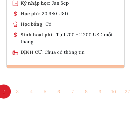
Kỳ nhập học
:
Jan,Sep
Học phí
:
20,980 USD
Học bổng
:
Có
Sinh hoạt phí
:
Từ 1.700 - 2.200 USD mỗi
tháng.
ĐỊNH CƯ
:
Chưa có thông tin
Ghi danh
2
3
4
5
6
7
8
9
10
27
Tham vấn Interlink