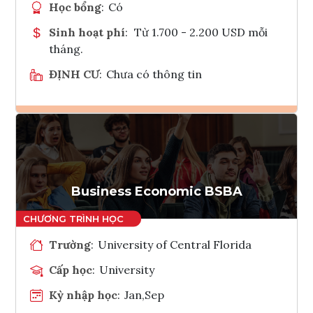
Học bổng
:
Có
Sinh hoạt phí
:
Từ 1.700 - 2.200 USD mỗi
tháng.
ĐỊNH CƯ
:
Chưa có thông tin
Ghi danh
Tham vấn Interlink
Business Economic BSBA
Trường
:
University of Central Florida
Cấp học
:
University
Kỳ nhập học
:
Jan,Sep