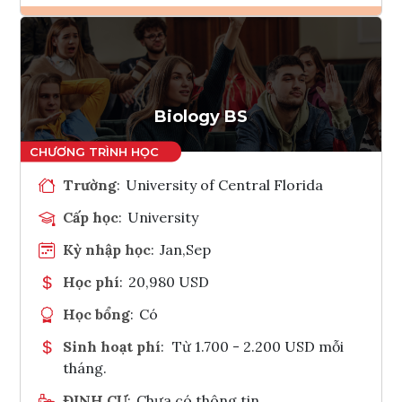
Ghi danh
Tham vấn Interlink
Biology BS
Trường
:
University of Central Florida
Cấp học
:
University
Kỳ nhập học
:
Jan,Sep
Học phí
:
20,980 USD
Học bổng
:
Có
Sinh hoạt phí
:
Từ 1.700 - 2.200 USD mỗi
tháng.
ĐỊNH CƯ
:
Chưa có thông tin