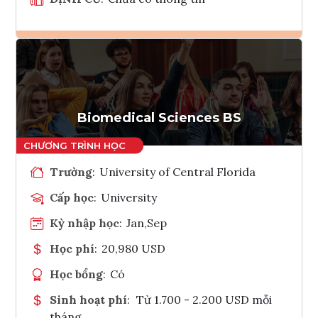
Ghi danh
Tham vấn Interlink
Biomedical Sciences BS
Trường
:
University of Central Florida
Cấp học
:
University
Kỳ nhập học
:
Jan,Sep
Học phí
:
20,980 USD
Học bổng
:
Có
Sinh hoạt phí
:
Từ 1.700 - 2.200 USD mỗi
tháng.