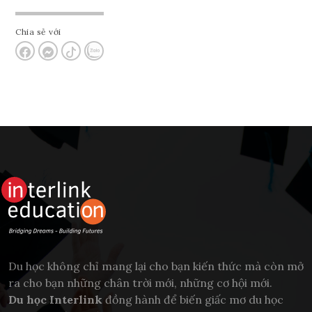
Chia sẻ với
Du học không chỉ mang lại cho bạn kiến thức mà còn mở
ra cho bạn những chân trời mới, những cơ hội mới.
Du học Interlink
đồng hành để biến giấc mơ du học