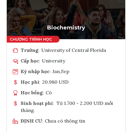
Ghi danh
Tham vấn Interlink
Biochemistry
Trường
:
University of Central Florida
Cấp học
:
University
Kỳ nhập học
:
Jan,Sep
Học phí
:
20,980 USD
Học bổng
:
Có
Sinh hoạt phí
:
Từ 1.700 - 2.200 USD mỗi
tháng.
ĐỊNH CƯ
:
Chưa có thông tin