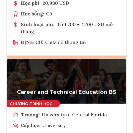
Học phí
:
20,980 USD
Học bổng
:
Có
Sinh hoạt phí
:
Từ 1.700 - 2.200 USD mỗi
tháng.
ĐỊNH CƯ
:
Chưa có thông tin
Ghi danh
Tham vấn Interlink
Career and Technical Education BS
Trường
:
University of Central Florida
Cấp học
:
University