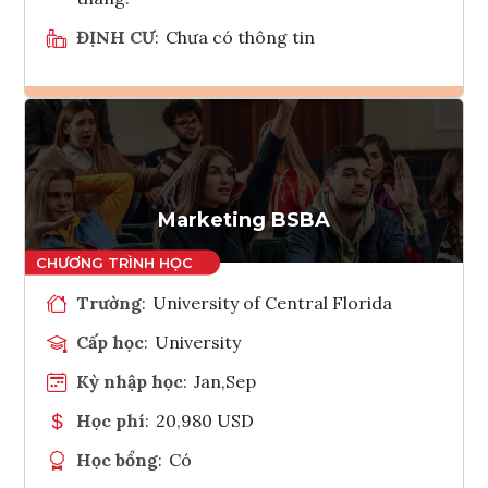
ĐỊNH CƯ
:
Chưa có thông tin
Ghi danh
Tham vấn Interlink
Marketing BSBA
Trường
:
University of Central Florida
Cấp học
:
University
Kỳ nhập học
:
Jan,Sep
Học phí
:
20,980 USD
Học bổng
:
Có