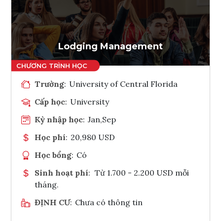
Ghi danh
Tham vấn Interlink
Lodging Management
Trường
:
University of Central Florida
Cấp học
:
University
Kỳ nhập học
:
Jan,Sep
Học phí
:
20,980 USD
Học bổng
:
Có
Sinh hoạt phí
:
Từ 1.700 - 2.200 USD mỗi
tháng.
ĐỊNH CƯ
:
Chưa có thông tin