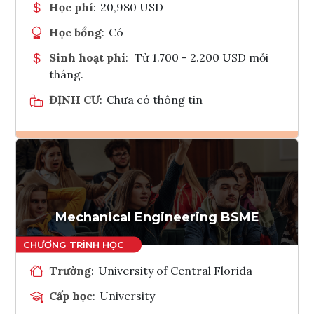
Học phí
:
20,980 USD
Học bổng
:
Có
Sinh hoạt phí
:
Từ 1.700 - 2.200 USD mỗi
tháng.
ĐỊNH CƯ
:
Chưa có thông tin
Ghi danh
Tham vấn Interlink
Mechanical Engineering BSME
Trường
:
University of Central Florida
Cấp học
:
University