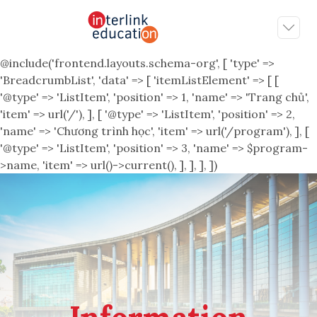
@include('frontend.layouts.schema-org', [ 'type' =>
'BreadcrumbList', 'data' => [ 'itemListElement' => [ [
'@type' => 'ListItem', 'position' => 1, 'name' => 'Trang chủ',
'item' => url('/'), ], [ '@type' => 'ListItem', 'position' => 2,
'name' => 'Chương trình học', 'item' => url('/program'), ], [
'@type' => 'ListItem', 'position' => 3, 'name' => $program-
>name, 'item' => url()->current(), ], ], ], ])