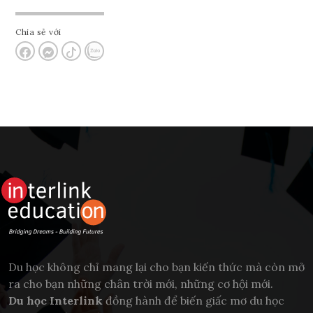
Chia sẻ với
Du học không chỉ mang lại cho bạn kiến thức mà còn mở
ra cho bạn những chân trời mới, những cơ hội mới.
Du học Interlink
đồng hành để biến giấc mơ du học