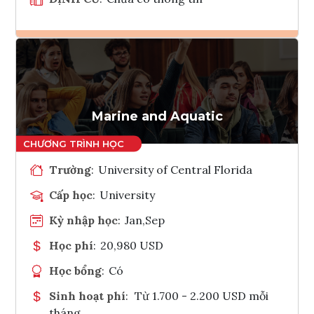
Ghi danh
Tham vấn Interlink
Marine and Aquatic
Trường
:
University of Central Florida
Cấp học
:
University
Kỳ nhập học
:
Jan,Sep
Học phí
:
20,980 USD
Học bổng
:
Có
Sinh hoạt phí
:
Từ 1.700 - 2.200 USD mỗi
tháng.