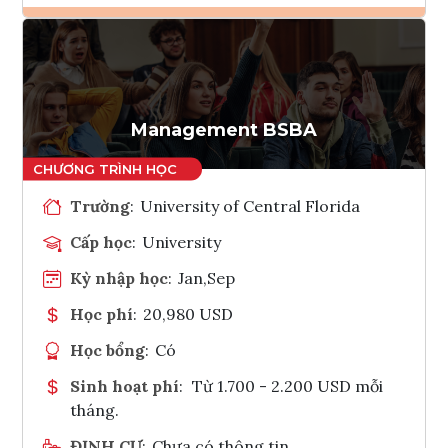
Ghi danh
Tham vấn Interlink
Management BSBA
Trường
:
University of Central Florida
Cấp học
:
University
Kỳ nhập học
:
Jan,Sep
Học phí
:
20,980 USD
Học bổng
:
Có
Sinh hoạt phí
:
Từ 1.700 - 2.200 USD mỗi
tháng.
ĐỊNH CƯ
:
Chưa có thông tin