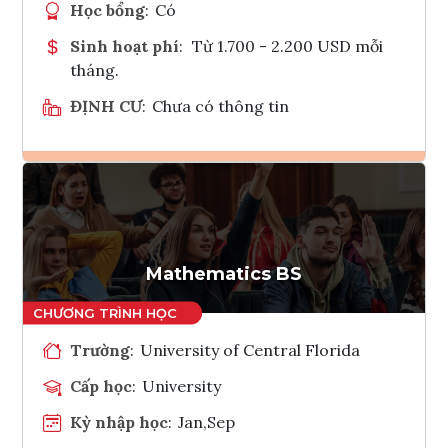
Học bổng
:
Có
Sinh hoạt phí
:
Từ 1.700 - 2.200 USD mỗi
tháng.
ĐỊNH CƯ
:
Chưa có thông tin
Ghi danh
Tham vấn Interlink
Mathematics BS
Trường
:
University of Central Florida
Cấp học
:
University
Kỳ nhập học
:
Jan,Sep