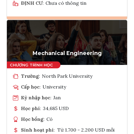
ĐỊNH CƯ
:
Chưa có thông tin
Ghi danh
Tham vấn Interlink
Mechanical Engineering
Trường
:
North Park University
Cấp học
:
University
Kỳ nhập học
:
Jan
Học phí
:
34,685 USD
Học bổng
:
Có
Sinh hoạt phí
:
Từ 1.700 - 2.200 USD mỗi