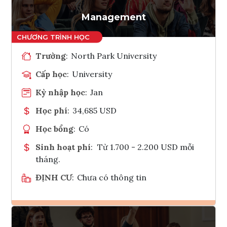
Tham vấn Interlink
Management
Trường
:
North Park University
Cấp học
:
University
Kỳ nhập học
:
Jan
Học phí
:
34,685 USD
Học bổng
:
Có
Sinh hoạt phí
:
Từ 1.700 - 2.200 USD mỗi
tháng.
ĐỊNH CƯ
:
Chưa có thông tin
Ghi danh