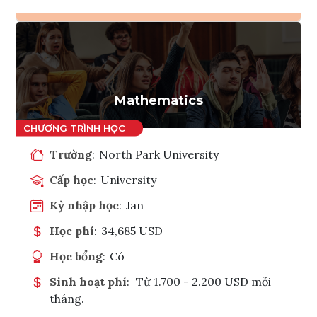
Ghi danh
Tham vấn Interlink
Mathematics
Trường
:
North Park University
Cấp học
:
University
Kỳ nhập học
:
Jan
Học phí
:
34,685 USD
Học bổng
:
Có
Sinh hoạt phí
:
Từ 1.700 - 2.200 USD mỗi
tháng.