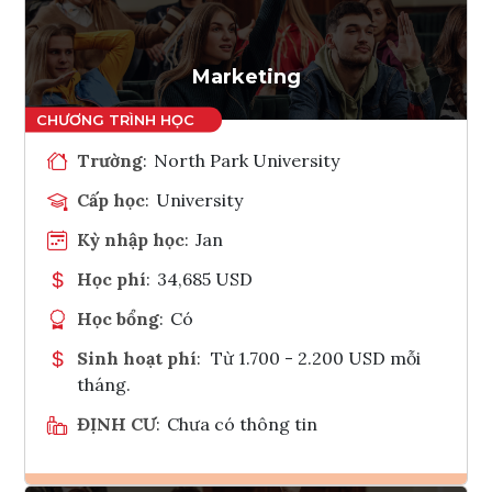
Tham vấn Interlink
Marketing
Trường
:
North Park University
Cấp học
:
University
Kỳ nhập học
:
Jan
Học phí
:
34,685 USD
Học bổng
:
Có
Sinh hoạt phí
:
Từ 1.700 - 2.200 USD mỗi
tháng.
ĐỊNH CƯ
:
Chưa có thông tin