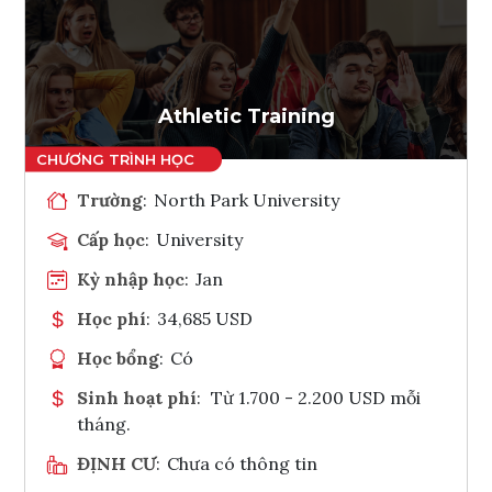
Ghi danh
Tham vấn Interlink
Athletic Training
Trường
:
North Park University
Cấp học
:
University
Kỳ nhập học
:
Jan
Học phí
:
34,685 USD
Học bổng
:
Có
Sinh hoạt phí
:
Từ 1.700 - 2.200 USD mỗi
tháng.
ĐỊNH CƯ
:
Chưa có thông tin