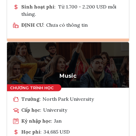
Sinh hoạt phí
:
Từ 1.700 - 2.200 USD mỗi
tháng.
ĐỊNH CƯ
:
Chưa có thông tin
Ghi danh
Tham vấn Interlink
Music
Trường
:
North Park University
Cấp học
:
University
Kỳ nhập học
:
Jan
Học phí
:
34,685 USD