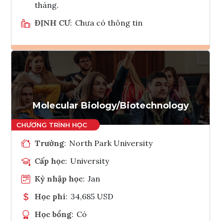
tháng.
ĐỊNH CƯ
:
Chưa có thông tin
Ghi danh
Tham vấn Interlink
Molecular Biology/Biotechnology
Trường
:
North Park University
Cấp học
:
University
Kỳ nhập học
:
Jan
Học phí
:
34,685 USD
Học bổng
:
Có