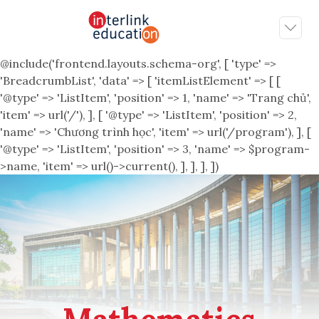
@include('frontend.layouts.schema-org', [ 'type' =>
'BreadcrumbList', 'data' => [ 'itemListElement' => [ [
'@type' => 'ListItem', 'position' => 1, 'name' => 'Trang chủ',
'item' => url('/'), ], [ '@type' => 'ListItem', 'position' => 2,
'name' => 'Chương trình học', 'item' => url('/program'), ], [
'@type' => 'ListItem', 'position' => 3, 'name' => $program-
>name, 'item' => url()->current(), ], ], ], ])