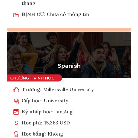
tháng.
ĐỊNH CƯ
:
Chưa có thông tin
Ghi danh
Tham vấn Interlink
Spanish
Trường
:
Millersville University
Cấp học
:
University
Kỳ nhập học
:
Jan,Aug
Học phí
:
15,363 USD
Học bổng
:
Không