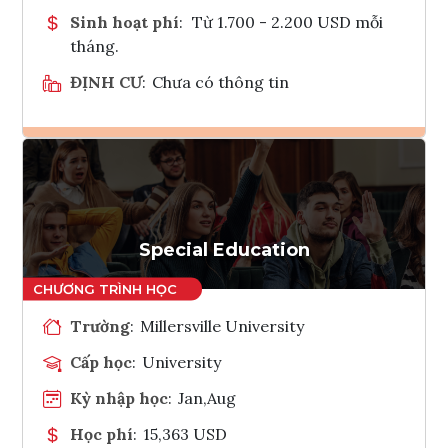
Sinh hoạt phí
:
Từ 1.700 - 2.200 USD mỗi
tháng.
ĐỊNH CƯ
:
Chưa có thông tin
Ghi danh
Tham vấn Interlink
Special Education
Trường
:
Millersville University
Cấp học
:
University
Kỳ nhập học
:
Jan,Aug
Học phí
:
15,363 USD