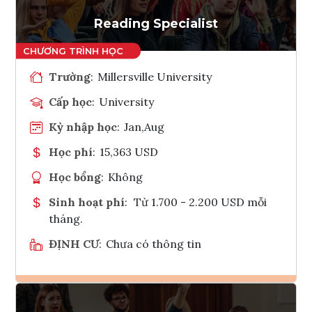
Tham vấn Interlink
Reading Specialist
Trường
:
Millersville University
Cấp học
:
University
Kỳ nhập học
:
Jan,Aug
Học phí
:
15,363 USD
Học bổng
:
Không
Sinh hoạt phí
:
Từ 1.700 - 2.200 USD mỗi
tháng.
ĐỊNH CƯ
:
Chưa có thông tin
Ghi danh