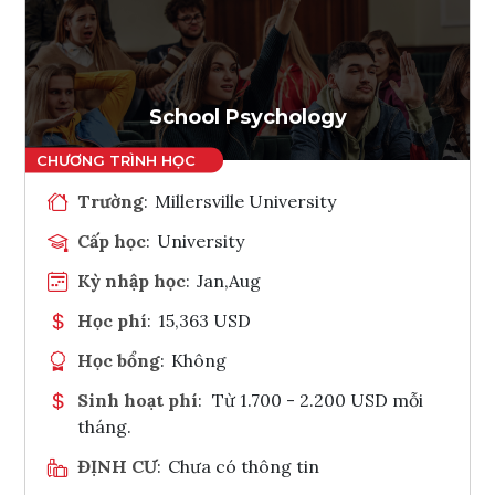
Ghi danh
Tham vấn Interlink
School Psychology
Trường
:
Millersville University
Cấp học
:
University
Kỳ nhập học
:
Jan,Aug
Học phí
:
15,363 USD
Học bổng
:
Không
Sinh hoạt phí
:
Từ 1.700 - 2.200 USD mỗi
tháng.
ĐỊNH CƯ
:
Chưa có thông tin