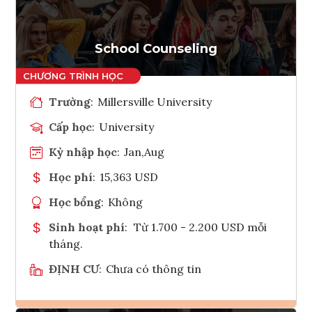
Tham vấn Interlink
School Counseling
Trường
:
Millersville University
Cấp học
:
University
Kỳ nhập học
:
Jan,Aug
Học phí
:
15,363 USD
Học bổng
:
Không
Sinh hoạt phí
:
Từ 1.700 - 2.200 USD mỗi
tháng.
ĐỊNH CƯ
:
Chưa có thông tin