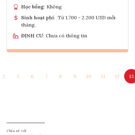
Học bổng
:
Không
Sinh hoạt phí
:
Từ 1.700 - 2.200 USD mỗi
tháng.
ĐỊNH CƯ
:
Chưa có thông tin
Ghi danh
2
5
6
7
8
9
10
11
12
13
Tham vấn Interlink
Chia sẻ với