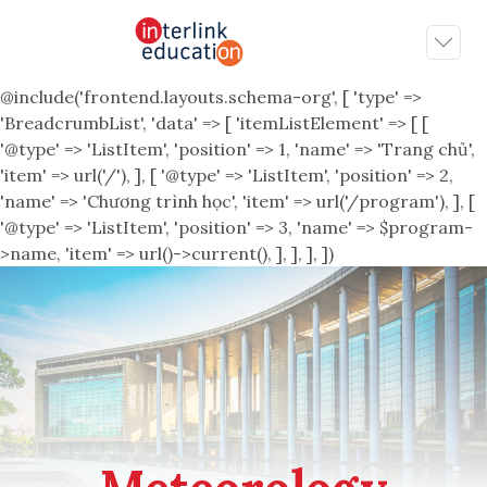
@include('frontend.layouts.schema-org', [ 'type' =>
'BreadcrumbList', 'data' => [ 'itemListElement' => [ [
'@type' => 'ListItem', 'position' => 1, 'name' => 'Trang chủ',
'item' => url('/'), ], [ '@type' => 'ListItem', 'position' => 2,
'name' => 'Chương trình học', 'item' => url('/program'), ], [
'@type' => 'ListItem', 'position' => 3, 'name' => $program-
>name, 'item' => url()->current(), ], ], ], ])