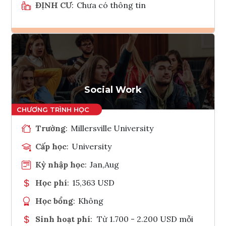
ĐỊNH CƯ
:
Chưa có thông tin
Ghi danh
Tham vấn Interlink
Social Work
Trường
:
Millersville University
Cấp học
:
University
Kỳ nhập học
:
Jan,Aug
Học phí
:
15,363 USD
Học bổng
:
Không
Sinh hoạt phí
:
Từ 1.700 - 2.200 USD mỗi