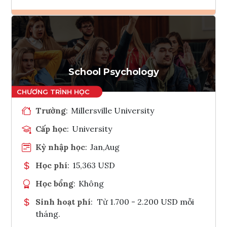
Ghi danh
Tham vấn Interlink
School Psychology
Trường
:
Millersville University
Cấp học
:
University
Kỳ nhập học
:
Jan,Aug
Học phí
:
15,363 USD
Học bổng
:
Không
Sinh hoạt phí
:
Từ 1.700 - 2.200 USD mỗi
tháng.