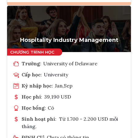
Ghi danh
Tham vấn Interlink
Hospitality Industry Management
Trường
:
University of Delaware
Cấp học
:
University
Kỳ nhập học
:
Jan,Sep
Học phí
:
39,190 USD
Học bổng
:
Có
Sinh hoạt phí
:
Từ 1.700 - 2.200 USD mỗi
tháng.
ĐỊNH CƯ
:
Chưa có thông tin