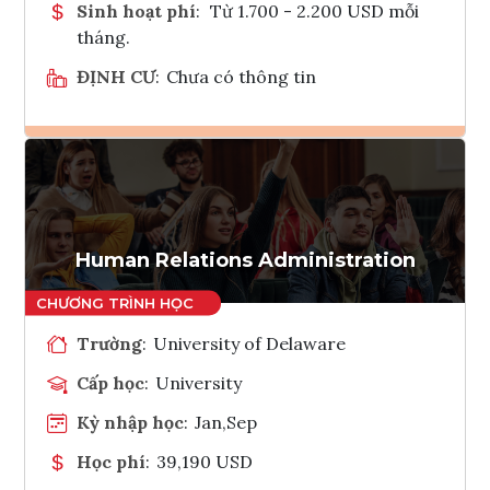
Sinh hoạt phí
:
Từ 1.700 - 2.200 USD mỗi
tháng.
ĐỊNH CƯ
:
Chưa có thông tin
Ghi danh
Tham vấn Interlink
Human Relations Administration
Trường
:
University of Delaware
Cấp học
:
University
Kỳ nhập học
:
Jan,Sep
Học phí
:
39,190 USD