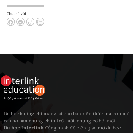
Chia sẻ với
Du học không chỉ mang lại cho bạn kiến thức mà còn mở
ra cho bạn những chân trời mới, những cơ hội mới.
Du học Interlink
đồng hành để biến giấc mơ du học