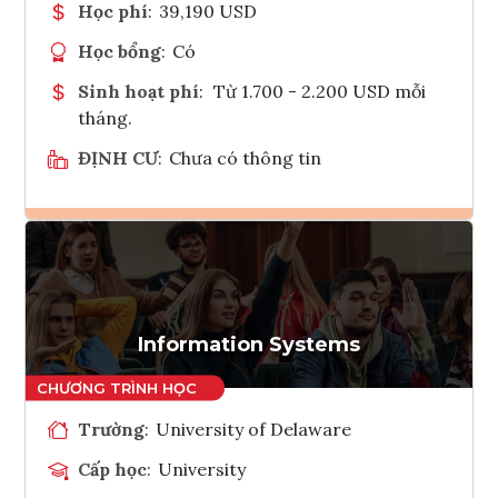
Học phí
:
39,190 USD
Học bổng
:
Có
Sinh hoạt phí
:
Từ 1.700 - 2.200 USD mỗi
tháng.
ĐỊNH CƯ
:
Chưa có thông tin
Ghi danh
Tham vấn Interlink
Information Systems
Trường
:
University of Delaware
Cấp học
:
University