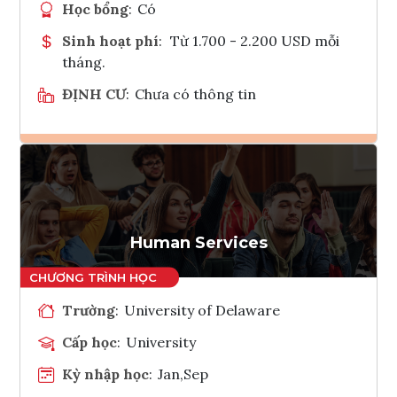
Học bổng
:
Có
Sinh hoạt phí
:
Từ 1.700 - 2.200 USD mỗi
tháng.
ĐỊNH CƯ
:
Chưa có thông tin
Ghi danh
Tham vấn Interlink
Human Services
Trường
:
University of Delaware
Cấp học
:
University
Kỳ nhập học
:
Jan,Sep