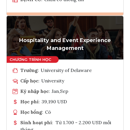
Ghi danh
Tham vấn Interlink
Hospitality and Event Experience
Management
Trường
:
University of Delaware
Cấp học
:
University
Kỳ nhập học
:
Jan,Sep
Học phí
:
39,190 USD
Học bổng
:
Có
Sinh hoạt phí
:
Từ 1.700 - 2.200 USD mỗi
tháng.