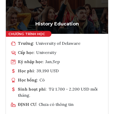
Ghi danh
Tham vấn Interlink
History Education
Trường
:
University of Delaware
Cấp học
:
University
Kỳ nhập học
:
Jan,Sep
Học phí
:
39,190 USD
Học bổng
:
Có
Sinh hoạt phí
:
Từ 1.700 - 2.200 USD mỗi
tháng.
ĐỊNH CƯ
:
Chưa có thông tin