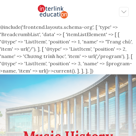
@include('frontend.layouts.schema-org', [ 'type' =>
'BreadcrumbList', 'data' => [ 'itemListElement' => [ [
'@type' => 'ListItem', 'position' => 1, 'name' => 'Trang chủ',
'item' => url('/'), ], [ '@type' => 'ListItem', 'position' => 2,
'name' => 'Chương trình học', 'item' => url('/program'), ], [
'@type' => 'ListItem', 'position' => 3, 'name' => $program-
>name, 'item' => url()->current(), ], ], ], ])