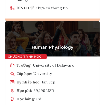
ĐỊNH CƯ
:
Chưa có thông tin
Ghi danh
Tham vấn Interlink
Human Physiology
Trường
:
University of Delaware
Cấp học
:
University
Kỳ nhập học
:
Jan,Sep
Học phí
:
39,190 USD
Học bổng
:
Có