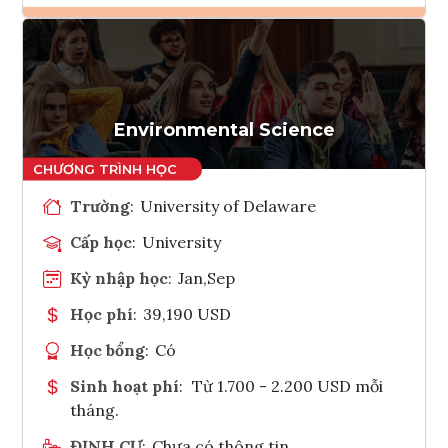
Ghi danh
Tham vấn Interlink
Environmental Science
Trường
:
University of Delaware
Cấp học
:
University
Kỳ nhập học
:
Jan,Sep
Học phí
:
39,190 USD
Học bổng
:
Có
Sinh hoạt phí
:
Từ 1.700 - 2.200 USD mỗi
tháng.
ĐỊNH CƯ
:
Chưa có thông tin