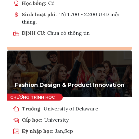
Học bổng
:
Có
Sinh hoạt phí
:
Từ 1.700 - 2.200 USD mỗi
tháng.
ĐỊNH CƯ
:
Chưa có thông tin
Ghi danh
Tham vấn Interlink
Fashion Design & Product Innovation
Trường
:
University of Delaware
Cấp học
:
University
Kỳ nhập học
:
Jan,Sep