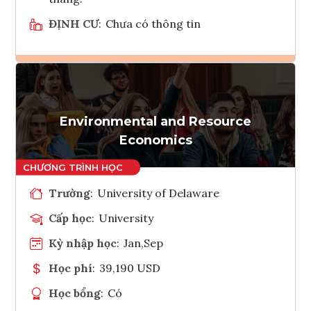
ĐỊNH CƯ
:
Chưa có thông tin
Ghi danh
Tham vấn Interlink
Environmental and Resource
Economics
Trường
:
University of Delaware
Cấp học
:
University
Kỳ nhập học
:
Jan,Sep
Học phí
:
39,190 USD
Học bổng
:
Có