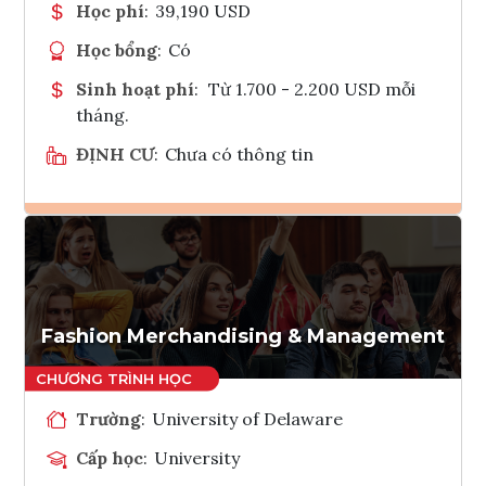
Học phí
:
39,190 USD
Học bổng
:
Có
Sinh hoạt phí
:
Từ 1.700 - 2.200 USD mỗi
tháng.
ĐỊNH CƯ
:
Chưa có thông tin
Ghi danh
Tham vấn Interlink
Fashion Merchandising & Management
Trường
:
University of Delaware
Cấp học
:
University