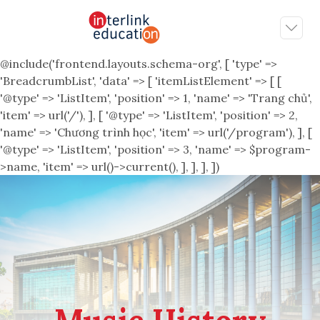
@include('frontend.layouts.schema-org', [ 'type' =>
'BreadcrumbList', 'data' => [ 'itemListElement' => [ [
'@type' => 'ListItem', 'position' => 1, 'name' => 'Trang chủ',
'item' => url('/'), ], [ '@type' => 'ListItem', 'position' => 2,
'name' => 'Chương trình học', 'item' => url('/program'), ], [
'@type' => 'ListItem', 'position' => 3, 'name' => $program-
>name, 'item' => url()->current(), ], ], ], ])