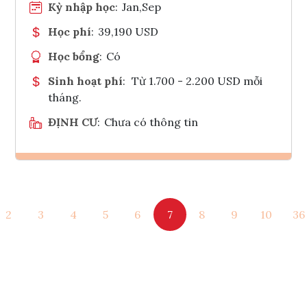
Kỳ nhập học
:
Jan,Sep
Học phí
:
39,190 USD
Học bổng
:
Có
Sinh hoạt phí
:
Từ 1.700 - 2.200 USD mỗi
tháng.
ĐỊNH CƯ
:
Chưa có thông tin
Ghi danh
2
3
4
5
6
7
8
9
10
36
Tham vấn Interlink