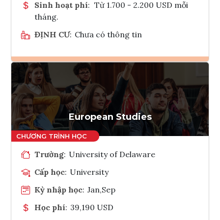
Sinh hoạt phí
:
Từ 1.700 - 2.200 USD mỗi
tháng.
ĐỊNH CƯ
:
Chưa có thông tin
Ghi danh
Tham vấn Interlink
European Studies
Trường
:
University of Delaware
Cấp học
:
University
Kỳ nhập học
:
Jan,Sep
Học phí
:
39,190 USD