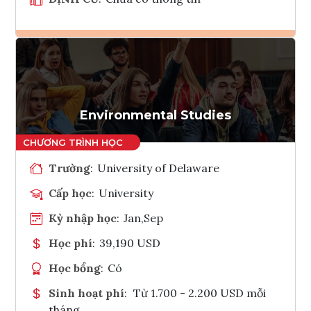
Ghi danh
Tham vấn Interlink
Environmental Studies
Trường
:
University of Delaware
Cấp học
:
University
Kỳ nhập học
:
Jan,Sep
Học phí
:
39,190 USD
Học bổng
:
Có
Sinh hoạt phí
:
Từ 1.700 - 2.200 USD mỗi
tháng.