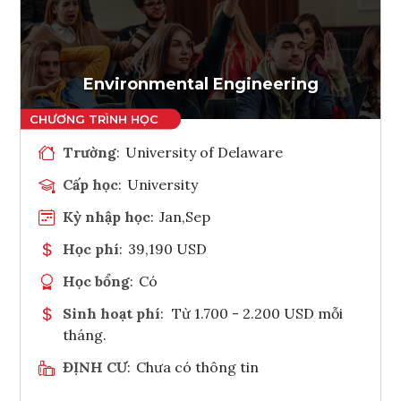
Ghi danh
Tham vấn Interlink
Environmental Engineering
Trường
:
University of Delaware
Cấp học
:
University
Kỳ nhập học
:
Jan,Sep
Học phí
:
39,190 USD
Học bổng
:
Có
Sinh hoạt phí
:
Từ 1.700 - 2.200 USD mỗi
tháng.
ĐỊNH CƯ
:
Chưa có thông tin