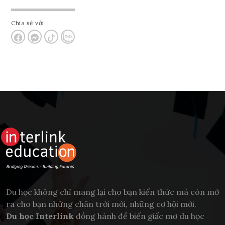
Chia sẻ với
Du học không chỉ mang lại cho bạn kiến thức mà còn mở
ra cho bạn những chân trời mới, những cơ hội mới.
Du học Interlink
đồng hành để biến giấc mơ du học