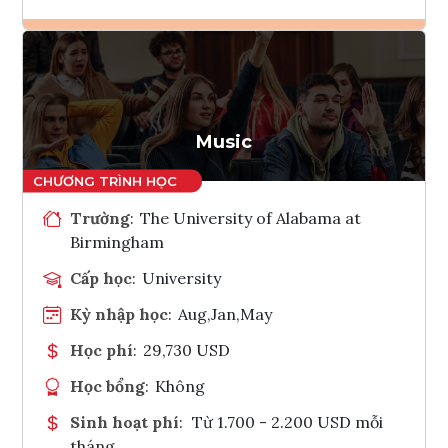
Ghi danh
Tham vấn Interlink
Music
Trường
:
The University of Alabama at
Birmingham
Cấp học
:
University
Kỳ nhập học
:
Aug,Jan,May
Học phí
:
29,730 USD
Học bổng
:
Không
Sinh hoạt phí
:
Từ 1.700 - 2.200 USD mỗi
tháng.