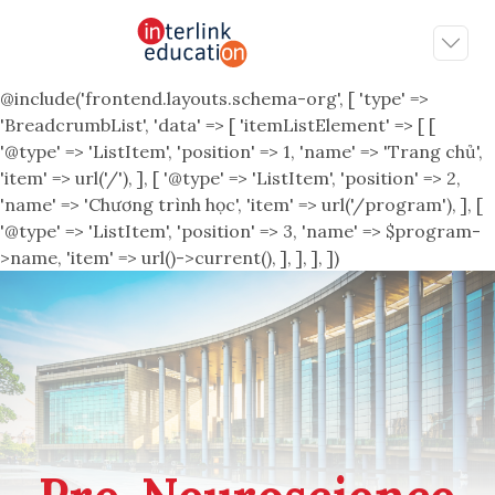
@include('frontend.layouts.schema-org', [ 'type' =>
'BreadcrumbList', 'data' => [ 'itemListElement' => [ [
'@type' => 'ListItem', 'position' => 1, 'name' => 'Trang chủ',
'item' => url('/'), ], [ '@type' => 'ListItem', 'position' => 2,
'name' => 'Chương trình học', 'item' => url('/program'), ], [
'@type' => 'ListItem', 'position' => 3, 'name' => $program-
>name, 'item' => url()->current(), ], ], ], ])