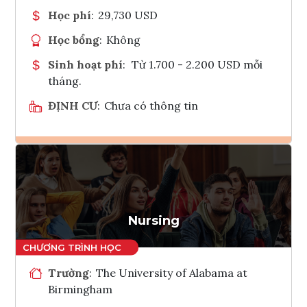
Học phí
:
29,730 USD
Học bổng
:
Không
Sinh hoạt phí
:
Từ 1.700 - 2.200 USD mỗi
tháng.
ĐỊNH CƯ
:
Chưa có thông tin
Ghi danh
Tham vấn Interlink
Nursing
Trường
:
The University of Alabama at
Birmingham