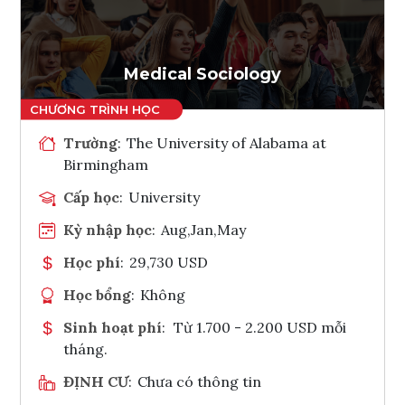
Ghi danh
Tham vấn Interlink
Medical Sociology
Trường
:
The University of Alabama at
Birmingham
Cấp học
:
University
Kỳ nhập học
:
Aug,Jan,May
Học phí
:
29,730 USD
Học bổng
:
Không
Sinh hoạt phí
:
Từ 1.700 - 2.200 USD mỗi
tháng.
ĐỊNH CƯ
:
Chưa có thông tin