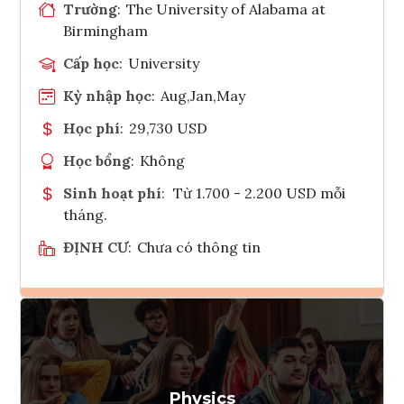
Trường
:
The University of Alabama at
Birmingham
Cấp học
:
University
Kỳ nhập học
:
Aug,Jan,May
Học phí
:
29,730 USD
Học bổng
:
Không
Sinh hoạt phí
:
Từ 1.700 - 2.200 USD mỗi
tháng.
ĐỊNH CƯ
:
Chưa có thông tin
Ghi danh
Tham vấn Interlink
Physics