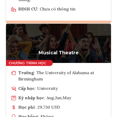
ĐỊNH CƯ
:
Chưa có thông tin
Ghi danh
Tham vấn Interlink
Musical Theatre
Trường
:
The University of Alabama at
Birmingham
Cấp học
:
University
Kỳ nhập học
:
Aug,Jan,May
Học phí
:
29,730 USD
Học bổng
:
Không