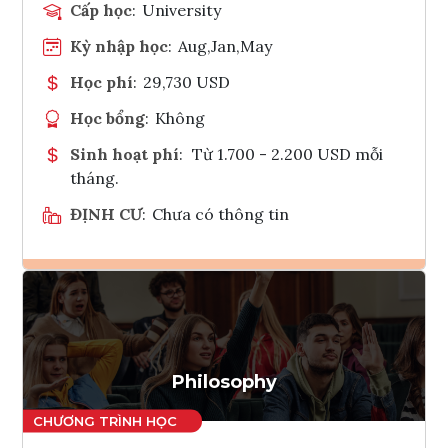
Cấp học
:
University
Kỳ nhập học
:
Aug,Jan,May
Học phí
:
29,730 USD
Học bổng
:
Không
Sinh hoạt phí
:
Từ 1.700 - 2.200 USD mỗi
tháng.
ĐỊNH CƯ
:
Chưa có thông tin
Ghi danh
Tham vấn Interlink
Philosophy