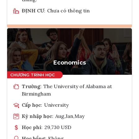
ĐỊNH CƯ
:
Chưa có thông tin
Ghi danh
Tham vấn Interlink
Economics
Trường
:
The University of Alabama at
Birmingham
Cấp học
:
University
Kỳ nhập học
:
Aug,Jan,May
Học phí
:
29,730 USD
Học bổng
:
Không