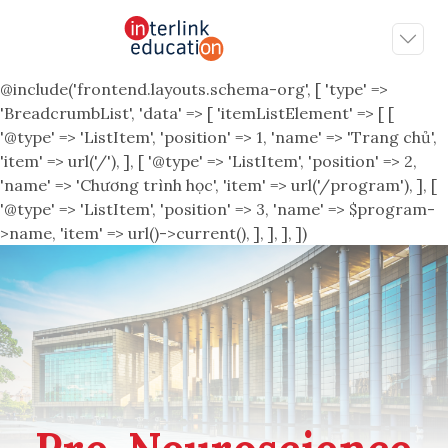
@include('frontend.layouts.schema-org', [ 'type' =>
'BreadcrumbList', 'data' => [ 'itemListElement' => [ [
'@type' => 'ListItem', 'position' => 1, 'name' => 'Trang chủ',
'item' => url('/'), ], [ '@type' => 'ListItem', 'position' => 2,
'name' => 'Chương trình học', 'item' => url('/program'), ], [
'@type' => 'ListItem', 'position' => 3, 'name' => $program-
>name, 'item' => url()->current(), ], ], ], ])