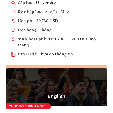
Cấp học
:
University
Kỳ nhập học
:
Aug,Jan,May
Học phí
:
29,730 USD
Học bổng
:
Không
Sinh hoạt phí
:
Từ 1.700 - 2.200 USD mỗi
tháng.
ĐỊNH CƯ
:
Chưa có thông tin
Ghi danh
Tham vấn Interlink
English