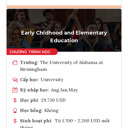
Ghi danh
Tham vấn Interlink
Early Chidhood and Elementary
Education
Trường
:
The University of Alabama at
Birmingham
Cấp học
:
University
Kỳ nhập học
:
Aug,Jan,May
Học phí
:
29,730 USD
Học bổng
:
Không
Sinh hoạt phí
:
Từ 1.700 - 2.200 USD mỗi
tháng.