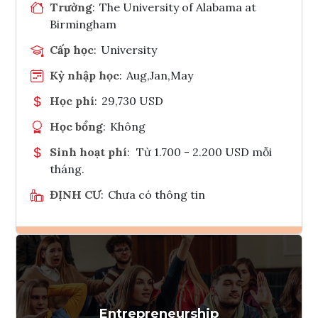
Trường
:
The University of Alabama at
Birmingham
Cấp học
:
University
Kỳ nhập học
:
Aug,Jan,May
Học phí
:
29,730 USD
Học bổng
:
Không
Sinh hoạt phí
:
Từ 1.700 - 2.200 USD mỗi
tháng.
ĐỊNH CƯ
:
Chưa có thông tin
Ghi danh
Tham vấn Interlink
Entrepreneurship