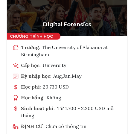
Ghi danh
Tham vấn Interlink
Digital Forensics
Trường
:
The University of Alabama at
Birmingham
Cấp học
:
University
Kỳ nhập học
:
Aug,Jan,May
Học phí
:
29,730 USD
Học bổng
:
Không
Sinh hoạt phí
:
Từ 1.700 - 2.200 USD mỗi
tháng.
ĐỊNH CƯ
:
Chưa có thông tin