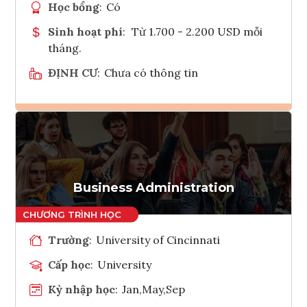
Học bổng
:
Có
Sinh hoạt phí
:
Từ 1.700 - 2.200 USD mỗi
tháng.
ĐỊNH CƯ
:
Chưa có thông tin
Ghi danh
Tham vấn Interlink
Business Administration
Trường
:
University of Cincinnati
Cấp học
:
University
Kỳ nhập học
:
Jan,May,Sep