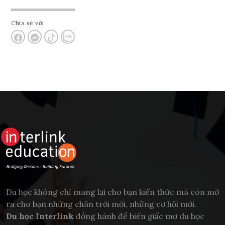
Chia sẻ với
Du học không chỉ mang lại cho bạn kiến thức mà còn mở
ra cho bạn những chân trời mới, những cơ hội mới.
Du học Interlink
đồng hành để biến giấc mơ du học