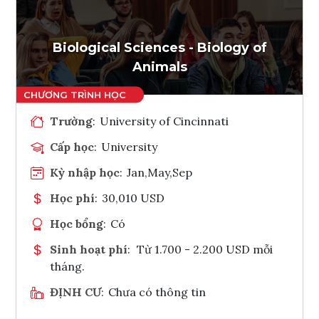
Ghi danh
Tham vấn Interlink
Biological Sciences - Biology of
Animals
Trường
:
University of Cincinnati
Cấp học
:
University
Kỳ nhập học
:
Jan,May,Sep
Học phí
:
30,010 USD
Học bổng
:
Có
Sinh hoạt phí
:
Từ 1.700 - 2.200 USD mỗi
tháng.
ĐỊNH CƯ
:
Chưa có thông tin