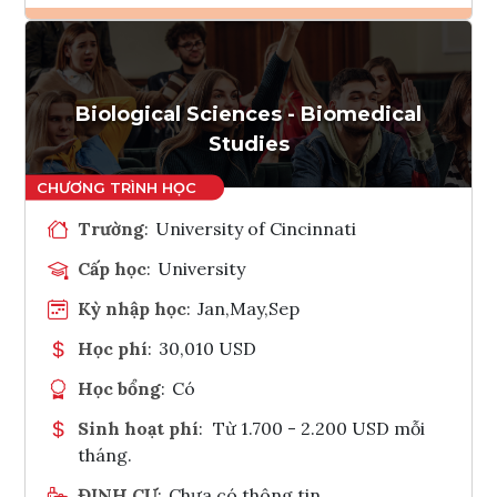
Ghi danh
Tham vấn Interlink
Biological Sciences - Biomedical
Studies
Trường
:
University of Cincinnati
Cấp học
:
University
Kỳ nhập học
:
Jan,May,Sep
Học phí
:
30,010 USD
Học bổng
:
Có
Sinh hoạt phí
:
Từ 1.700 - 2.200 USD mỗi
tháng.
ĐỊNH CƯ
:
Chưa có thông tin