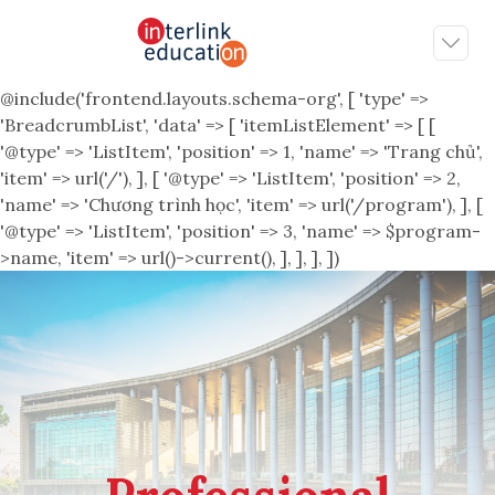
@include('frontend.layouts.schema-org', [ 'type' =>
'BreadcrumbList', 'data' => [ 'itemListElement' => [ [
'@type' => 'ListItem', 'position' => 1, 'name' => 'Trang chủ',
'item' => url('/'), ], [ '@type' => 'ListItem', 'position' => 2,
'name' => 'Chương trình học', 'item' => url('/program'), ], [
'@type' => 'ListItem', 'position' => 3, 'name' => $program-
>name, 'item' => url()->current(), ], ], ], ])