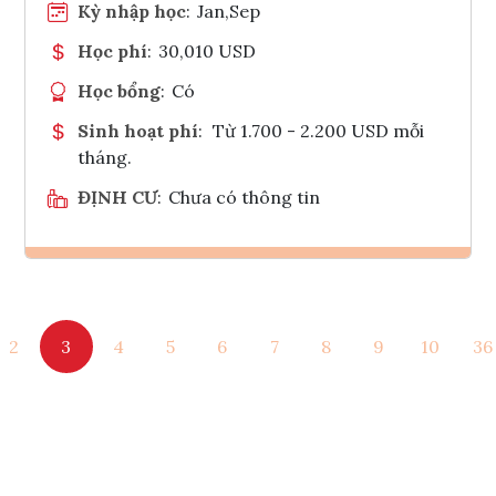
Kỳ nhập học
:
Jan,Sep
Học phí
:
30,010 USD
Học bổng
:
Có
Sinh hoạt phí
:
Từ 1.700 - 2.200 USD mỗi
tháng.
ĐỊNH CƯ
:
Chưa có thông tin
Ghi danh
2
3
4
5
6
7
8
9
10
36
Tham vấn Interlink