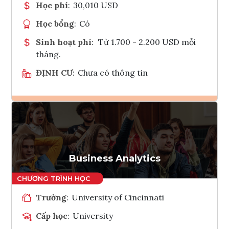
Học phí
:
30,010 USD
Học bổng
:
Có
Sinh hoạt phí
:
Từ 1.700 - 2.200 USD mỗi
tháng.
ĐỊNH CƯ
:
Chưa có thông tin
Ghi danh
Tham vấn Interlink
Business Analytics
Trường
:
University of Cincinnati
Cấp học
:
University