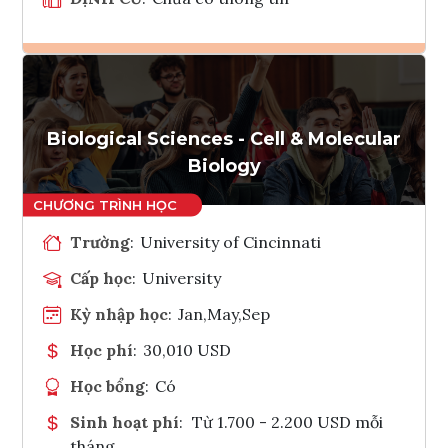
Ghi danh
Tham vấn Interlink
Biological Sciences - Cell & Molecular
Biology
Trường
:
University of Cincinnati
Cấp học
:
University
Kỳ nhập học
:
Jan,May,Sep
Học phí
:
30,010 USD
Học bổng
:
Có
Sinh hoạt phí
:
Từ 1.700 - 2.200 USD mỗi
tháng.