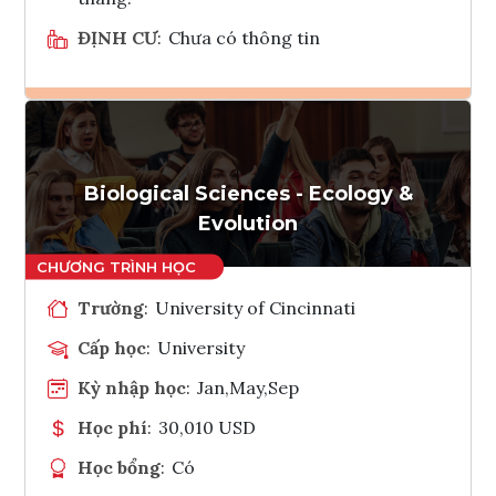
ĐỊNH CƯ
:
Chưa có thông tin
Ghi danh
Tham vấn Interlink
Biological Sciences - Ecology &
Evolution
Trường
:
University of Cincinnati
Cấp học
:
University
Kỳ nhập học
:
Jan,May,Sep
Học phí
:
30,010 USD
Học bổng
:
Có