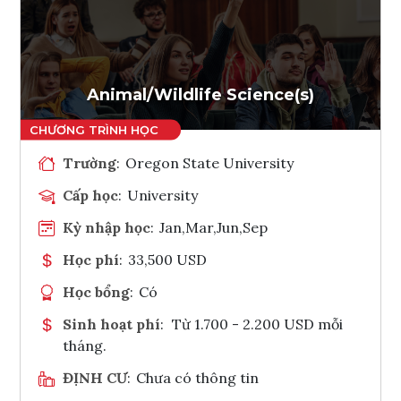
Ghi danh
Tham vấn Interlink
Animal/Wildlife Science(s)
Trường
:
Oregon State University
Cấp học
:
University
Kỳ nhập học
:
Jan,Mar,Jun,Sep
Học phí
:
33,500 USD
Học bổng
:
Có
Sinh hoạt phí
:
Từ 1.700 - 2.200 USD mỗi
tháng.
ĐỊNH CƯ
:
Chưa có thông tin