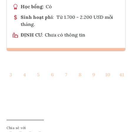
Học bổng
:
Có
Sinh hoạt phí
:
Từ 1.700 - 2.200 USD mỗi
tháng.
ĐỊNH CƯ
:
Chưa có thông tin
Ghi danh
3
4
5
6
7
8
9
10
41
Tham vấn Interlink
Chia sẻ với