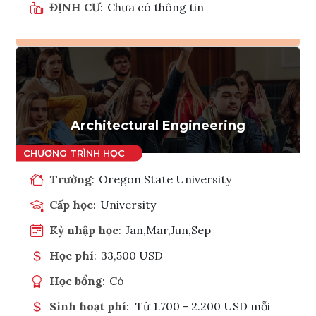
ĐỊNH CƯ
:
Chưa có thông tin
Ghi danh
Tham vấn Interlink
Architectural Engineering
Trường
:
Oregon State University
Cấp học
:
University
Kỳ nhập học
:
Jan,Mar,Jun,Sep
Học phí
:
33,500 USD
Học bổng
:
Có
Sinh hoạt phí
:
Từ 1.700 - 2.200 USD mỗi