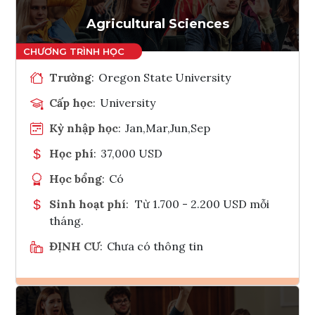
Tham vấn Interlink
Agricultural Sciences
Trường
:
Oregon State University
Cấp học
:
University
Kỳ nhập học
:
Jan,Mar,Jun,Sep
Học phí
:
37,000 USD
Học bổng
:
Có
Sinh hoạt phí
:
Từ 1.700 - 2.200 USD mỗi
tháng.
ĐỊNH CƯ
:
Chưa có thông tin
Ghi danh