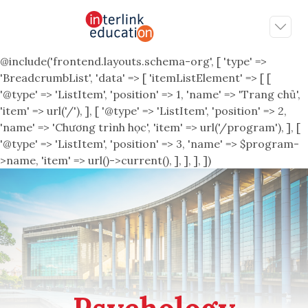
@include('frontend.layouts.schema-org', [ 'type' =>
'BreadcrumbList', 'data' => [ 'itemListElement' => [ [
'@type' => 'ListItem', 'position' => 1, 'name' => 'Trang chủ',
'item' => url('/'), ], [ '@type' => 'ListItem', 'position' => 2,
'name' => 'Chương trình học', 'item' => url('/program'), ], [
'@type' => 'ListItem', 'position' => 3, 'name' => $program-
>name, 'item' => url()->current(), ], ], ], ])