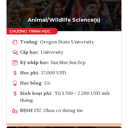
Tham vấn Interlink
Animal/Wildlife Science(s)
Trường
:
Oregon State University
Cấp học
:
University
Kỳ nhập học
:
Jan,Mar,Jun,Sep
Học phí
:
37,000 USD
Học bổng
:
Có
Sinh hoạt phí
:
Từ 1.700 - 2.200 USD mỗi
tháng.
ĐỊNH CƯ
:
Chưa có thông tin