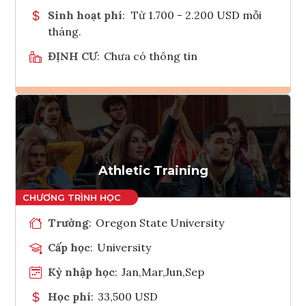
Sinh hoạt phí
:
Từ 1.700 - 2.200 USD mỗi
tháng.
ĐỊNH CƯ
:
Chưa có thông tin
Ghi danh
Tham vấn Interlink
Athletic Training
Trường
:
Oregon State University
Cấp học
:
University
Kỳ nhập học
:
Jan,Mar,Jun,Sep
Học phí
:
33,500 USD