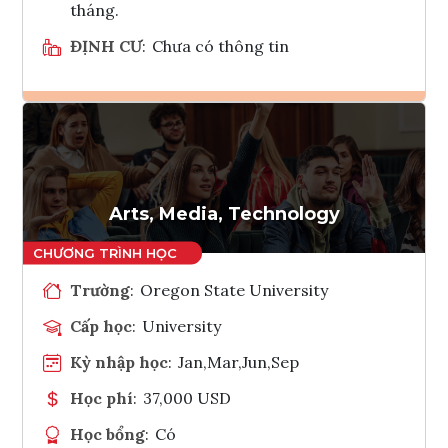
tháng.
ĐỊNH CƯ
:
Chưa có thông tin
Ghi danh
Tham vấn Interlink
Arts, Media, Technology
Trường
:
Oregon State University
Cấp học
:
University
Kỳ nhập học
:
Jan,Mar,Jun,Sep
Học phí
:
37,000 USD
Học bổng
:
Có