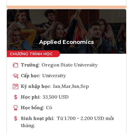
Ghi danh
Tham vấn Interlink
Applied Economics
Trường
:
Oregon State University
Cấp học
:
University
Kỳ nhập học
:
Jan,Mar,Jun,Sep
Học phí
:
33,500 USD
Học bổng
:
Có
Sinh hoạt phí
:
Từ 1.700 - 2.200 USD mỗi
tháng.