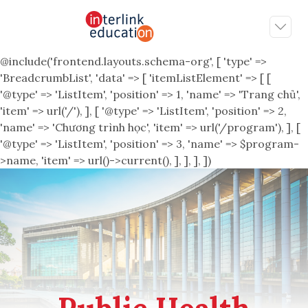
@include('frontend.layouts.schema-org', [ 'type' =>
'BreadcrumbList', 'data' => [ 'itemListElement' => [ [
'@type' => 'ListItem', 'position' => 1, 'name' => 'Trang chủ',
'item' => url('/'), ], [ '@type' => 'ListItem', 'position' => 2,
'name' => 'Chương trình học', 'item' => url('/program'), ], [
'@type' => 'ListItem', 'position' => 3, 'name' => $program-
>name, 'item' => url()->current(), ], ], ], ])