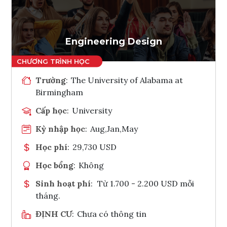
Ghi danh
Tham vấn Interlink
Engineering Design
Trường
:
The University of Alabama at
Birmingham
Cấp học
:
University
Kỳ nhập học
:
Aug,Jan,May
Học phí
:
29,730 USD
Học bổng
:
Không
Sinh hoạt phí
:
Từ 1.700 - 2.200 USD mỗi
tháng.
ĐỊNH CƯ
:
Chưa có thông tin