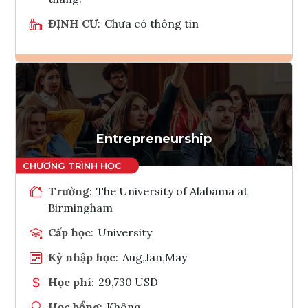
ĐỊNH CƯ
:
Chưa có thông tin
Ghi danh
Tham vấn Interlink
Entrepreneurship
Trường
:
The University of Alabama at
Birmingham
Cấp học
:
University
Kỳ nhập học
:
Aug,Jan,May
Học phí
:
29,730 USD
Học bổng
:
Không