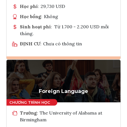
Học phí
:
29,730 USD
Học bổng
:
Không
Sinh hoạt phí
:
Từ 1.700 - 2.200 USD mỗi
tháng.
ĐỊNH CƯ
:
Chưa có thông tin
Ghi danh
Tham vấn Interlink
Foreign Language
Trường
:
The University of Alabama at
Birmingham