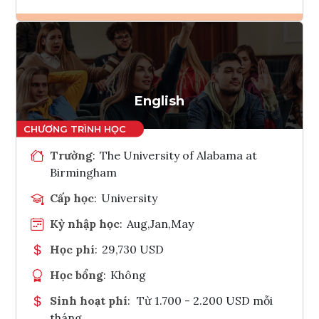
Ghi danh
Tham vấn Interlink
English
Trường
:
The University of Alabama at
Birmingham
Cấp học
:
University
Kỳ nhập học
:
Aug,Jan,May
Học phí
:
29,730 USD
Học bổng
:
Không
Sinh hoạt phí
:
Từ 1.700 - 2.200 USD mỗi
tháng.