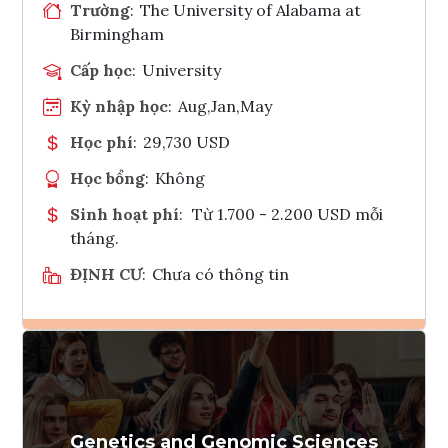
Trường
:
The University of Alabama at
Birmingham
Cấp học
:
University
Kỳ nhập học
:
Aug,Jan,May
Học phí
:
29,730 USD
Học bổng
:
Không
Sinh hoạt phí
:
Từ 1.700 - 2.200 USD mỗi
tháng.
ĐỊNH CƯ
:
Chưa có thông tin
Ghi danh
Tham vấn Interlink
Genetics and Genomic Sciences