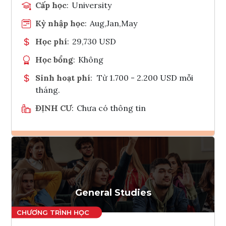
Cấp học
:
University
Kỳ nhập học
:
Aug,Jan,May
Học phí
:
29,730 USD
Học bổng
:
Không
Sinh hoạt phí
:
Từ 1.700 - 2.200 USD mỗi
tháng.
ĐỊNH CƯ
:
Chưa có thông tin
Ghi danh
Tham vấn Interlink
General Studies