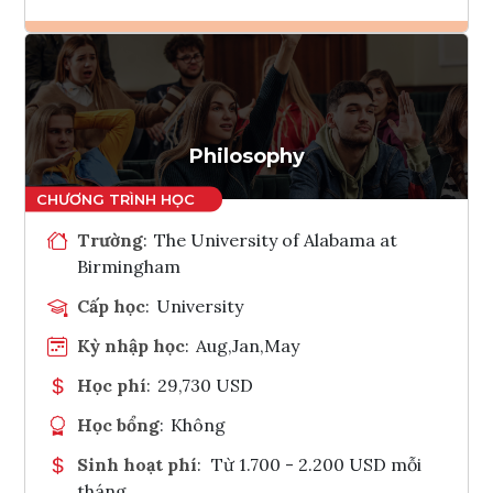
Ghi danh
Tham vấn Interlink
Philosophy
Trường
:
The University of Alabama at
Birmingham
Cấp học
:
University
Kỳ nhập học
:
Aug,Jan,May
Học phí
:
29,730 USD
Học bổng
:
Không
Sinh hoạt phí
:
Từ 1.700 - 2.200 USD mỗi
tháng.