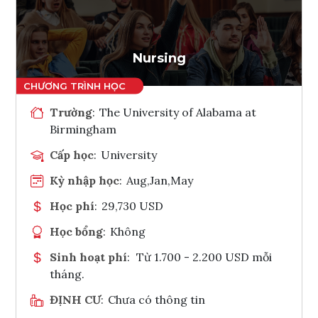
Ghi danh
Tham vấn Interlink
Nursing
Trường
:
The University of Alabama at
Birmingham
Cấp học
:
University
Kỳ nhập học
:
Aug,Jan,May
Học phí
:
29,730 USD
Học bổng
:
Không
Sinh hoạt phí
:
Từ 1.700 - 2.200 USD mỗi
tháng.
ĐỊNH CƯ
:
Chưa có thông tin