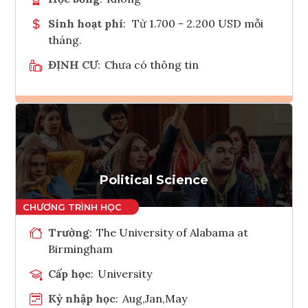
Sinh hoạt phí
:
Từ 1.700 - 2.200 USD mỗi
tháng.
ĐỊNH CƯ
:
Chưa có thông tin
Ghi danh
Tham vấn Interlink
Political Science
Trường
:
The University of Alabama at
Birmingham
Cấp học
:
University
Kỳ nhập học
:
Aug,Jan,May