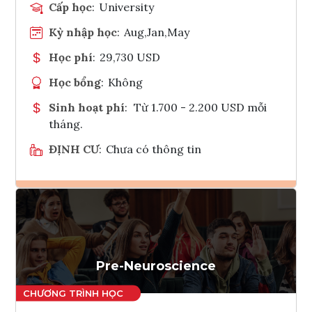
Cấp học
:
University
Kỳ nhập học
:
Aug,Jan,May
Học phí
:
29,730 USD
Học bổng
:
Không
Sinh hoạt phí
:
Từ 1.700 - 2.200 USD mỗi
tháng.
ĐỊNH CƯ
:
Chưa có thông tin
Ghi danh
Tham vấn Interlink
Pre-Neuroscience