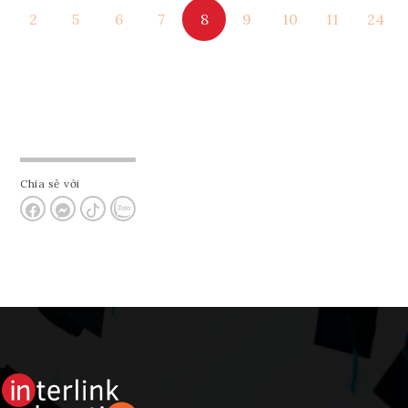
2
5
6
7
8
9
10
11
24
Tham vấn Interlink
Chia sẻ với