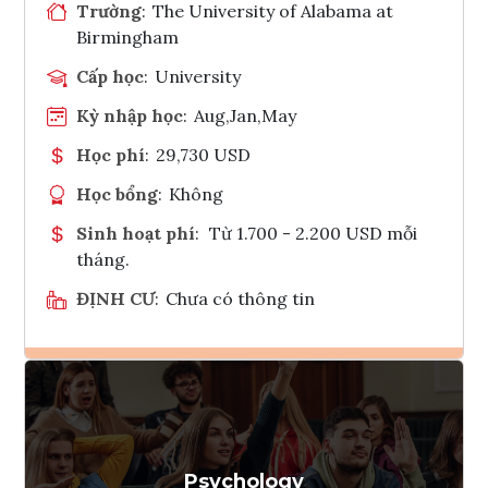
Trường
:
The University of Alabama at
Birmingham
Cấp học
:
University
Kỳ nhập học
:
Aug,Jan,May
Học phí
:
29,730 USD
Học bổng
:
Không
Sinh hoạt phí
:
Từ 1.700 - 2.200 USD mỗi
tháng.
ĐỊNH CƯ
:
Chưa có thông tin
Ghi danh
Tham vấn Interlink
Psychology