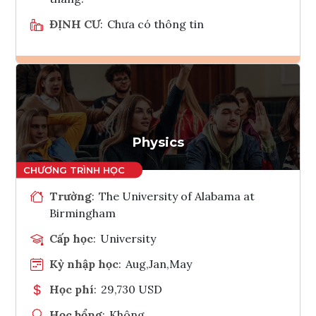
ĐỊNH CƯ
:
Chưa có thông tin
Ghi danh
Tham vấn Interlink
Physics
Trường
:
The University of Alabama at
Birmingham
Cấp học
:
University
Kỳ nhập học
:
Aug,Jan,May
Học phí
:
29,730 USD
Học bổng
:
Không