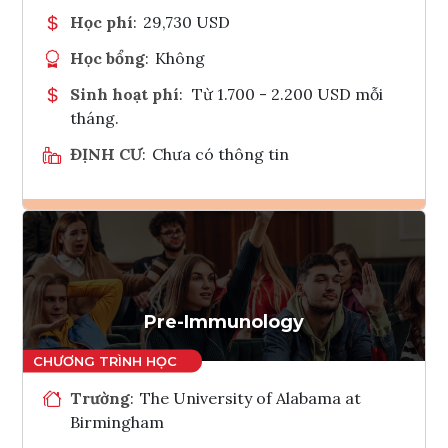
Học phí
:
29,730 USD
Học bổng
:
Không
Sinh hoạt phí
:
Từ 1.700 - 2.200 USD mỗi
tháng.
ĐỊNH CƯ
:
Chưa có thông tin
Ghi danh
Tham vấn Interlink
Pre-Immunology
Trường
:
The University of Alabama at
Birmingham