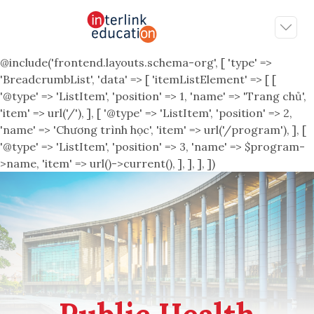
@include('frontend.layouts.schema-org', [ 'type' =>
'BreadcrumbList', 'data' => [ 'itemListElement' => [ [
'@type' => 'ListItem', 'position' => 1, 'name' => 'Trang chủ',
'item' => url('/'), ], [ '@type' => 'ListItem', 'position' => 2,
'name' => 'Chương trình học', 'item' => url('/program'), ], [
'@type' => 'ListItem', 'position' => 3, 'name' => $program-
>name, 'item' => url()->current(), ], ], ], ])