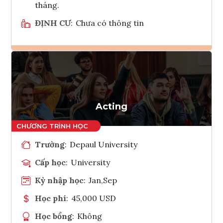
tháng.
ĐỊNH CƯ
:
Chưa có thông tin
Ghi danh
Tham vấn Interlink
Acting
Trường
:
Depaul University
Cấp học
:
University
Kỳ nhập học
:
Jan,Sep
Học phí
:
45,000 USD
Học bổng
:
Không