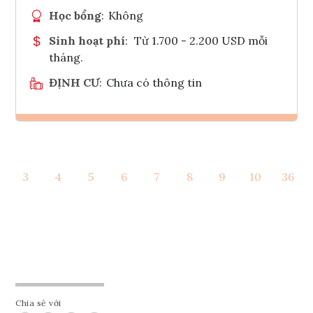
Học bổng
:
Không
Sinh hoạt phí
:
Từ 1.700 - 2.200 USD mỗi
tháng.
ĐỊNH CƯ
:
Chưa có thông tin
Ghi danh
3
4
5
6
7
8
9
10
36
Tham vấn Interlink
Chia sẻ với