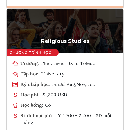
Ghi danh
Tham vấn Interlink
Religious Studies
Trường
:
The University of Toledo
Cấp học
:
University
Kỳ nhập học
:
Jan,Jul,Aug,Nov,Dec
Học phí
:
22,200 USD
Học bổng
:
Có
Sinh hoạt phí
:
Từ 1.700 - 2.200 USD mỗi
tháng.