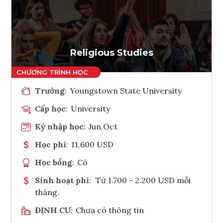
Ghi danh
Tham vấn Interlink
Religious Studies
Trường
:
Youngstown State University
Cấp học
:
University
Kỳ nhập học
:
Jun,Oct
Học phí
:
11,600 USD
Học bổng
:
Có
Sinh hoạt phí
:
Từ 1.700 - 2.200 USD mỗi
tháng.
ĐỊNH CƯ
:
Chưa có thông tin