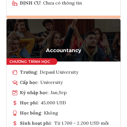
ĐỊNH CƯ
:
Chưa có thông tin
Ghi danh
Tham vấn Interlink
Accountancy
Trường
:
Depaul University
Cấp học
:
University
Kỳ nhập học
:
Jan,Sep
Học phí
:
45,000 USD
Học bổng
:
Không
Sinh hoạt phí
:
Từ 1.700 - 2.200 USD mỗi