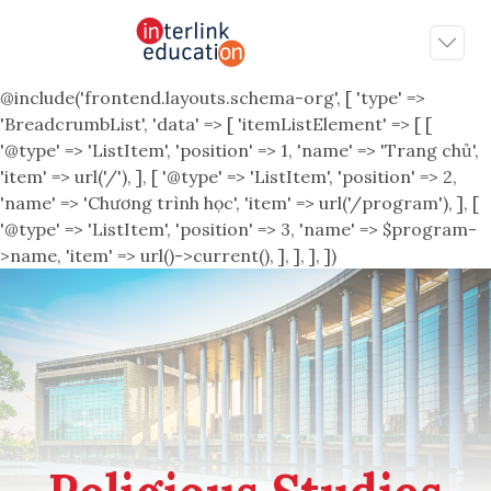
@include('frontend.layouts.schema-org', [ 'type' =>
'BreadcrumbList', 'data' => [ 'itemListElement' => [ [
'@type' => 'ListItem', 'position' => 1, 'name' => 'Trang chủ',
'item' => url('/'), ], [ '@type' => 'ListItem', 'position' => 2,
'name' => 'Chương trình học', 'item' => url('/program'), ], [
'@type' => 'ListItem', 'position' => 3, 'name' => $program-
>name, 'item' => url()->current(), ], ], ], ])