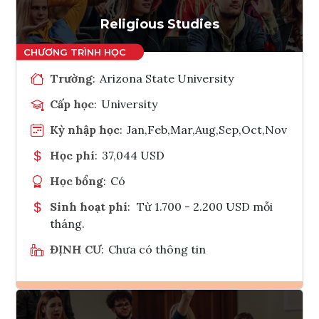
Tham vấn Interlink
Religious Studies
Trường
:
Arizona State University
Cấp học
:
University
Kỳ nhập học
:
Jan,Feb,Mar,Aug,Sep,Oct,Nov
Học phí
:
37,044 USD
Học bổng
:
Có
Sinh hoạt phí
:
Từ 1.700 - 2.200 USD mỗi
tháng.
ĐỊNH CƯ
:
Chưa có thông tin
Ghi danh