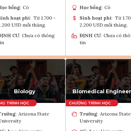
Học bổng
:
Có
Học bổng
:
Có
Sinh hoạt phí
:
Từ 1.700 -
Sinh hoạt phí
:
Từ 1.70
2.200 USD mỗi tháng.
2.200 USD mỗi tháng.
ĐỊNH CƯ
:
Chưa có thông
ĐỊNH CƯ
:
Chưa có th
in
tin
Ghi danh
Ghi danh
Tham vấn Interlink
Tham vấn Interlin
Biology
Biomedical Engineer
Trường
:
Arizona State
Trường
:
Arizona State
University
University