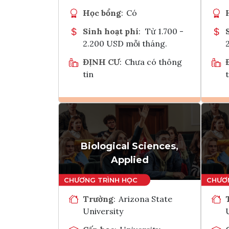
Học bổng
:
Có
Sinh hoạt phí
:
Từ 1.700 -
2.200 USD mỗi tháng.
ĐỊNH CƯ
:
Chưa có thông
tin
t
Ghi danh
Tham vấn Interlink
Biological Sciences,
Applied
Trường
:
Arizona State
University