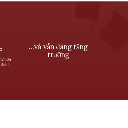
…và vẫn đang tăng
SƠ
trưởng
ùng hơn
 thành