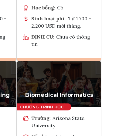
Học bổng
:
Có
0 -
Sinh hoạt phí
:
Từ 1.700 -
2.200 USD mỗi tháng.
ông
ĐỊNH CƯ
:
Chưa có thông
tin
Ghi danh
k
Tham vấn Interlink
ing
Biomedical Informatics
Trường
:
Arizona State
University