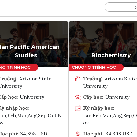
ian Pacific American
Studies
Biochemistry
Trường
:
Arizona State
Trường
:
Arizona State
University
University
Cấp học
:
University
Cấp học
:
University
Kỳ nhập học
:
Kỳ nhập học
:
Jan,Feb,Mar,Aug,Sep,Oct,N
Jan,Feb,Mar,Aug,Sep,
ov
ov
Học phí
:
34,398 USD
Học phí
:
34,398 USD