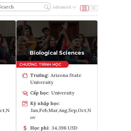
Advanced
Biological Sciences
Trường
:
Arizona State
University
Cấp học
:
University
Kỳ nhập học
:
Oct,N
Jan,Feb,Mar,Aug,Sep,Oct,N
ov
Học phí
:
34,398 USD