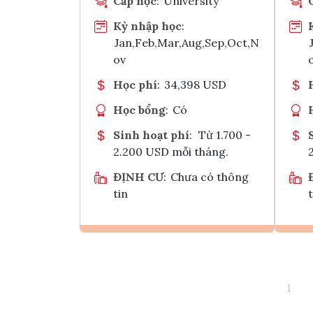
Cấp học
:
University
Kỳ nhập học
:
Jan,Feb,Mar,Aug,Sep,Oct,N
ov
Học phí
:
34,398 USD
Học bổng
:
Có
Sinh hoạt phí
:
Từ 1.700 -
2.200 USD mỗi tháng.
ĐỊNH CƯ
:
Chưa có thông
tin
t
Ghi danh
1
Tham vấn Interlink