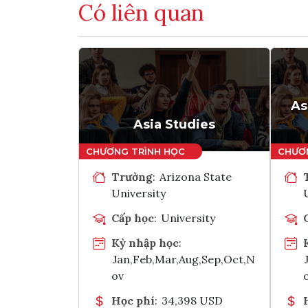
Có liên quan
As
Asia Studies
Trường
:
Arizona State
University
Cấp học
:
University
Kỳ nhập học
:
Jan,Feb,Mar,Aug,Sep,Oct,N
ov
Học phí
:
34,398 USD