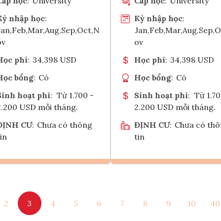
Cấp học
:
University
Cấp học
:
University
Kỳ nhập học
:
Kỳ nhập học
:
Jan,Feb,Mar,Aug,Sep,Oct,N
Jan,Feb,Mar,Aug,Sep,
ov
ov
Học phí
:
34,398 USD
Học phí
:
34,398 USD
Học bổng
:
Có
Học bổng
:
Có
Sinh hoạt phí
:
Từ 1.700 -
Sinh hoạt phí
:
Từ 1.70
2.200 USD mỗi tháng.
2.200 USD mỗi tháng.
ĐỊNH CƯ
:
Chưa có thông
ĐỊNH CƯ
:
Chưa có th
in
tin
Ghi danh
Ghi danh
2
3
4
5
6
7
8
9
10
40
Tham vấn Interlink
Tham vấn Interlin