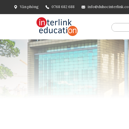
Văn phòng
0768 682 688
info@duhocinterlink.c
@include('frontend.layouts.schema-org', [ 'type' => 'Breadcru
url('/'), ], [ '@type' => 'ListItem', 'position' => 2, 'name' =
=> url()->current(), ], ], ], ])