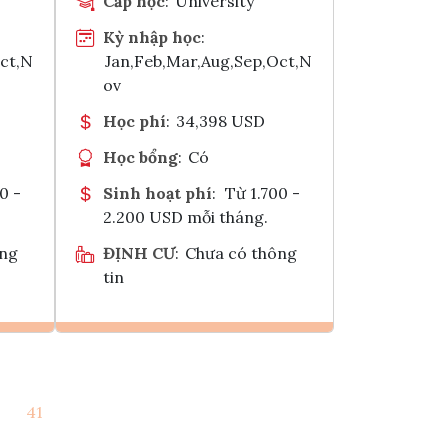
Cấp học
:
University
Kỳ nhập học
:
Oct,N
Jan,Feb,Mar,Aug,Sep,Oct,N
ov
Học phí
:
34,398 USD
Học bổng
:
Có
0 -
Sinh hoạt phí
:
Từ 1.700 -
2.200 USD mỗi tháng.
ông
ĐỊNH CƯ
:
Chưa có thông
tin
Ghi danh
41
k
Tham vấn Interlink