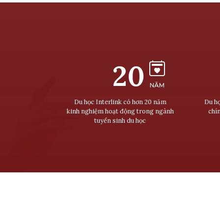
20
NĂM
Du học Interlink có hơn 20 năm
Du họ
kinh nghiệm hoạt động trong ngành
chí
tuyển sinh du học