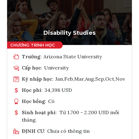
Ghi danh
Tham vấn Interlink
Disability Studies
Trường
:
Arizona State University
Cấp học
:
University
Kỳ nhập học
:
Jan,Feb,Mar,Aug,Sep,Oct,Nov
Học phí
:
34,398 USD
Học bổng
:
Có
Sinh hoạt phí
:
Từ 1.700 - 2.200 USD mỗi
tháng.
ĐỊNH CƯ
:
Chưa có thông tin