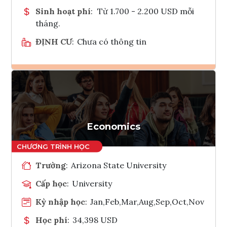
Sinh hoạt phí
:
Từ 1.700 - 2.200 USD mỗi
tháng.
ĐỊNH CƯ
:
Chưa có thông tin
Ghi danh
Tham vấn Interlink
Economics
Trường
:
Arizona State University
Cấp học
:
University
Kỳ nhập học
:
Jan,Feb,Mar,Aug,Sep,Oct,Nov
Học phí
:
34,398 USD