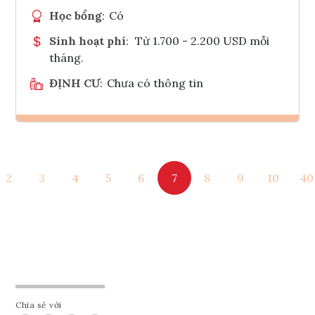
Học bổng
:
Có
Sinh hoạt phí
:
Từ 1.700 - 2.200 USD mỗi
tháng.
ĐỊNH CƯ
:
Chưa có thông tin
Ghi danh
2
3
4
5
6
7
8
9
10
40
Tham vấn Interlink
Chia sẻ với