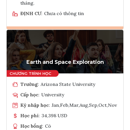
tháng.
ĐỊNH CƯ
:
Chưa có thông tin
Ghi danh
Tham vấn Interlink
Earth and Space Exploration
Trường
:
Arizona State University
Cấp học
:
University
Kỳ nhập học
:
Jan,Feb,Mar,Aug,Sep,Oct,Nov
Học phí
:
34,398 USD
Học bổng
:
Có