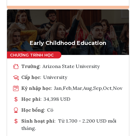
Ghi danh
Tham vấn Interlink
Early Childhood Education
Trường
:
Arizona State University
Cấp học
:
University
Kỳ nhập học
:
Jan,Feb,Mar,Aug,Sep,Oct,Nov
Học phí
:
34,398 USD
Học bổng
:
Có
Sinh hoạt phí
:
Từ 1.700 - 2.200 USD mỗi
tháng.