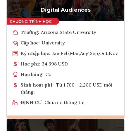
Tham vấn Interlink
Digital Audiences
Trường
:
Arizona State University
Cấp học
:
University
Kỳ nhập học
:
Jan,Feb,Mar,Aug,Sep,Oct,Nov
Học phí
:
34,398 USD
Học bổng
:
Có
Sinh hoạt phí
:
Từ 1.700 - 2.200 USD mỗi
tháng.
ĐỊNH CƯ
:
Chưa có thông tin
Ghi danh