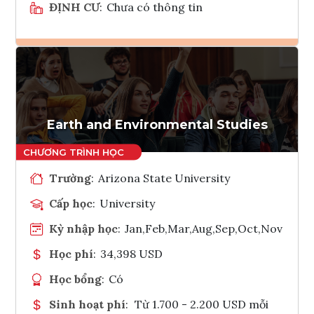
ĐỊNH CƯ
:
Chưa có thông tin
Ghi danh
Tham vấn Interlink
Earth and Environmental Studies
Trường
:
Arizona State University
Cấp học
:
University
Kỳ nhập học
:
Jan,Feb,Mar,Aug,Sep,Oct,Nov
Học phí
:
34,398 USD
Học bổng
:
Có
Sinh hoạt phí
:
Từ 1.700 - 2.200 USD mỗi