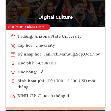
Tham vấn Interlink
Digital Culture
Trường
:
Arizona State University
Cấp học
:
University
Kỳ nhập học
:
Jan,Feb,Mar,Aug,Sep,Oct,Nov
Học phí
:
34,398 USD
Học bổng
:
Có
Sinh hoạt phí
:
Từ 1.700 - 2.200 USD mỗi
tháng.
ĐỊNH CƯ
:
Chưa có thông tin