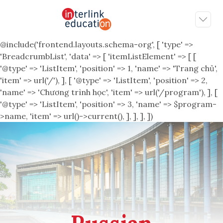
@include('frontend.layouts.schema-org', [ 'type' =>
'BreadcrumbList', 'data' => [ 'itemListElement' => [ [
'@type' => 'ListItem', 'position' => 1, 'name' => 'Trang chủ',
'item' => url('/'), ], [ '@type' => 'ListItem', 'position' => 2,
'name' => 'Chương trình học', 'item' => url('/program'), ], [
'@type' => 'ListItem', 'position' => 3, 'name' => $program-
>name, 'item' => url()->current(), ], ], ], ])