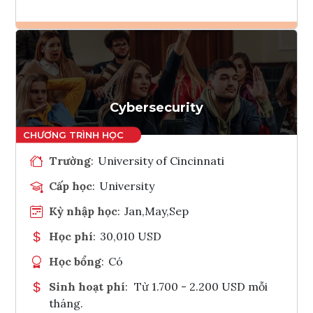
Ghi danh
Tham vấn Interlink
Cybersecurity
Trường
:
University of Cincinnati
Cấp học
:
University
Kỳ nhập học
:
Jan,May,Sep
Học phí
:
30,010 USD
Học bổng
:
Có
Sinh hoạt phí
:
Từ 1.700 - 2.200 USD mỗi
tháng.