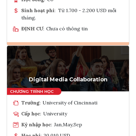
Sinh hoạt phí
:
Từ 1.700 - 2.200 USD mỗi
tháng.
ĐỊNH CƯ
:
Chưa có thông tin
Ghi danh
Tham vấn Interlink
Digital Media Collaboration
Trường
:
University of Cincinnati
Cấp học
:
University
Kỳ nhập học
:
Jan,May,Sep
Học phí
:
30,010 USD