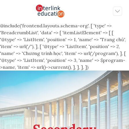
@include('frontend.layouts.schema-org', [ 'type' =>
'BreadcrumbList', 'data' => [ 'itemListElement' => [ [
'@type' => 'ListItem', 'position' => 1, 'name' => 'Trang chủ',
'item' => url('/'), ], [ '@type' => 'ListItem', 'position' => 2,
'name' => 'Chương trình học', 'item' => url('/program'), ], [
'@type' => 'ListItem', 'position' => 3, 'name' => $program-
>name, 'item' => url()->current(), ], ], ], ])