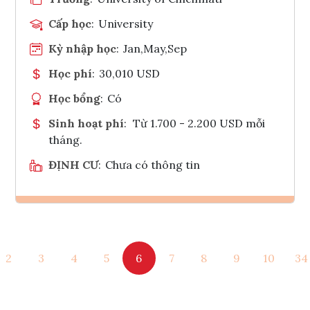
Cấp học
:
University
Kỳ nhập học
:
Jan,May,Sep
Học phí
:
30,010 USD
Học bổng
:
Có
Sinh hoạt phí
:
Từ 1.700 - 2.200 USD mỗi
tháng.
ĐỊNH CƯ
:
Chưa có thông tin
Ghi danh
2
3
4
5
6
7
8
9
10
34
Tham vấn Interlink