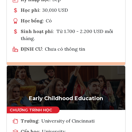
Học phí
:
30,010 USD
Học bổng
:
Có
Sinh hoạt phí
:
Từ 1.700 - 2.200 USD mỗi
tháng.
ĐỊNH CƯ
:
Chưa có thông tin
Ghi danh
Tham vấn Interlink
Early Childhood Education
Trường
:
University of Cincinnati
Cấp học
:
University