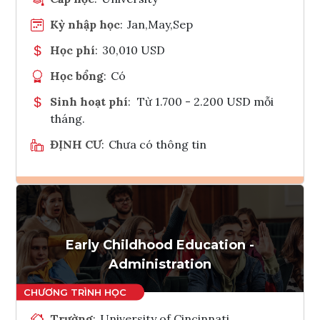
Kỳ nhập học
:
Jan,May,Sep
Học phí
:
30,010 USD
Học bổng
:
Có
Sinh hoạt phí
:
Từ 1.700 - 2.200 USD mỗi
tháng.
ĐỊNH CƯ
:
Chưa có thông tin
Ghi danh
Tham vấn Interlink
Early Childhood Education -
Administration
Trường
:
University of Cincinnati