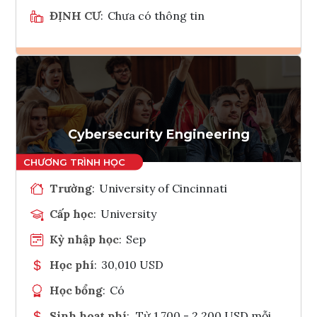
ĐỊNH CƯ
:
Chưa có thông tin
Ghi danh
Tham vấn Interlink
Cybersecurity Engineering
Trường
:
University of Cincinnati
Cấp học
:
University
Kỳ nhập học
:
Sep
Học phí
:
30,010 USD
Học bổng
:
Có
Sinh hoạt phí
:
Từ 1.700 - 2.200 USD mỗi