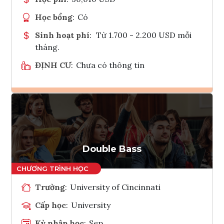
Học bổng
:
Có
Sinh hoạt phí
:
Từ 1.700 - 2.200 USD mỗi
tháng.
ĐỊNH CƯ
:
Chưa có thông tin
Ghi danh
Tham vấn Interlink
Double Bass
Trường
:
University of Cincinnati
Cấp học
:
University
Kỳ nhập học
:
Sep