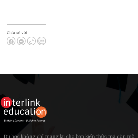
Chia sẻ với
Du học không chỉ mang lại cho bạn kiến thức mà còn mở