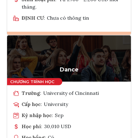
tháng.
ĐỊNH CƯ
:
Chưa có thông tin
Ghi danh
Tham vấn Interlink
Dance
Trường
:
University of Cincinnati
Cấp học
:
University
Kỳ nhập học
:
Sep
Học phí
:
30,010 USD
Học bổng
:
Có