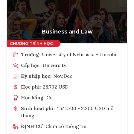
Ghi danh
Tham vấn Interlink
Business and Law
Trường
:
University of Nebraska - Lincoln
Cấp học
:
University
Kỳ nhập học
:
Nov,Dec
Học phí
:
28,792 USD
Học bổng
:
Có
Sinh hoạt phí
:
Từ 1.700 - 2.200 USD mỗi
tháng.
ĐỊNH CƯ
:
Chưa có thông tin