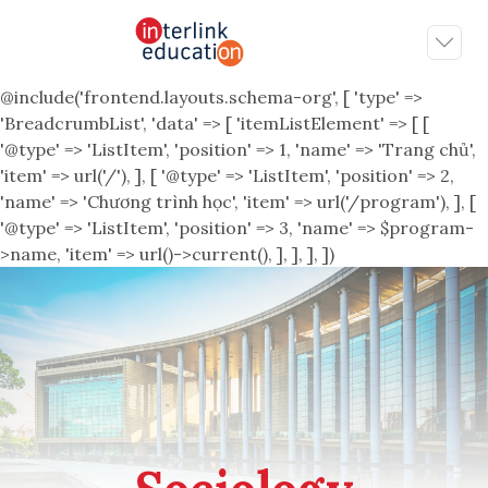
@include('frontend.layouts.schema-org', [ 'type' =>
'BreadcrumbList', 'data' => [ 'itemListElement' => [ [
'@type' => 'ListItem', 'position' => 1, 'name' => 'Trang chủ',
'item' => url('/'), ], [ '@type' => 'ListItem', 'position' => 2,
'name' => 'Chương trình học', 'item' => url('/program'), ], [
'@type' => 'ListItem', 'position' => 3, 'name' => $program-
>name, 'item' => url()->current(), ], ], ], ])