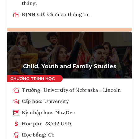
tháng.
ĐỊNH CƯ
:
Chưa có thông tin
Ghi danh
Tham vấn Interlink
Child, Youth and Family Studies
Trường
:
University of Nebraska - Lincoln
Cấp học
:
University
Kỳ nhập học
:
Nov,Dec
Học phí
:
28,792 USD
Học bổng
:
Có