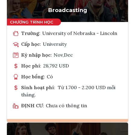
Tham vấn Interlink
Broadcasting
Trường
:
University of Nebraska - Lincoln
Cấp học
:
University
Kỳ nhập học
:
Nov,Dec
Học phí
:
28,792 USD
Học bổng
:
Có
Sinh hoạt phí
:
Từ 1.700 - 2.200 USD mỗi
tháng.
ĐỊNH CƯ
:
Chưa có thông tin
Ghi danh