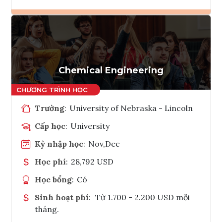
Ghi danh
Tham vấn Interlink
Chemical Engineering
Trường
:
University of Nebraska - Lincoln
Cấp học
:
University
Kỳ nhập học
:
Nov,Dec
Học phí
:
28,792 USD
Học bổng
:
Có
Sinh hoạt phí
:
Từ 1.700 - 2.200 USD mỗi
tháng.