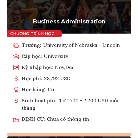
Tham vấn Interlink
Business Administration
Trường
:
University of Nebraska - Lincoln
Cấp học
:
University
Kỳ nhập học
:
Nov,Dec
Học phí
:
28,792 USD
Học bổng
:
Có
Sinh hoạt phí
:
Từ 1.700 - 2.200 USD mỗi
tháng.
ĐỊNH CƯ
:
Chưa có thông tin