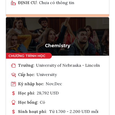
ĐỊNH CƯ
:
Chưa có thông tin
Ghi danh
Tham vấn Interlink
Chemistry
Trường
:
University of Nebraska - Lincoln
Cấp học
:
University
Kỳ nhập học
:
Nov,Dec
Học phí
:
28,792 USD
Học bổng
:
Có
Sinh hoạt phí
:
Từ 1.700 - 2.200 USD mỗi