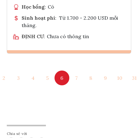
Học bổng
:
Có
Sinh hoạt phí
:
Từ 1.700 - 2.200 USD mỗi
tháng.
ĐỊNH CƯ
:
Chưa có thông tin
Ghi danh
2
3
4
5
6
7
8
9
10
31
Tham vấn Interlink
Chia sẻ với