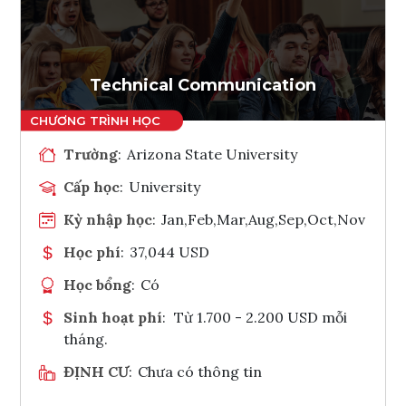
Ghi danh
Tham vấn Interlink
Technical Communication
Trường
:
Arizona State University
Cấp học
:
University
Kỳ nhập học
:
Jan,Feb,Mar,Aug,Sep,Oct,Nov
Học phí
:
37,044 USD
Học bổng
:
Có
Sinh hoạt phí
:
Từ 1.700 - 2.200 USD mỗi
tháng.
ĐỊNH CƯ
:
Chưa có thông tin