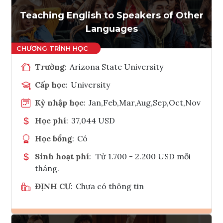
Teaching English to Speakers of Other
Languages
Trường
:
Arizona State University
Cấp học
:
University
Kỳ nhập học
:
Jan,Feb,Mar,Aug,Sep,Oct,Nov
Học phí
:
37,044 USD
Học bổng
:
Có
Sinh hoạt phí
:
Từ 1.700 - 2.200 USD mỗi
tháng.
ĐỊNH CƯ
:
Chưa có thông tin