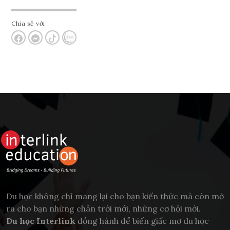
Chia sẻ với
Du học không chỉ mang lại cho bạn kiến thức mà còn mở
ra cho bạn những chân trời mới, những cơ hội mới.
Du học Interlink
đồng hành để biến giấc mơ du học