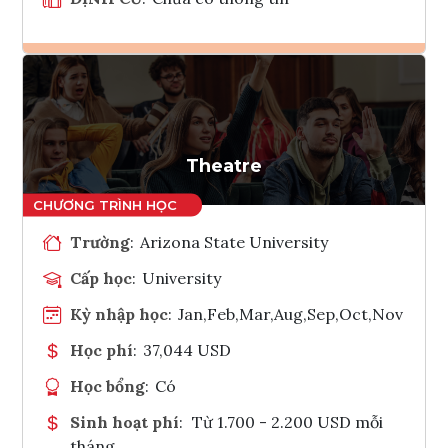
Ghi danh
Tham vấn Interlink
Theatre
Trường
:
Arizona State University
Cấp học
:
University
Kỳ nhập học
:
Jan,Feb,Mar,Aug,Sep,Oct,Nov
Học phí
:
37,044 USD
Học bổng
:
Có
Sinh hoạt phí
:
Từ 1.700 - 2.200 USD mỗi
tháng.