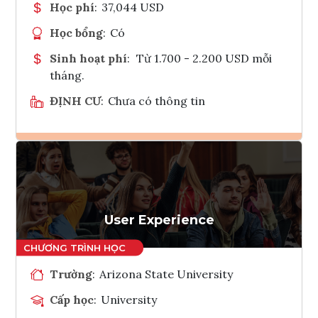
Học phí
:
37,044 USD
Học bổng
:
Có
Sinh hoạt phí
:
Từ 1.700 - 2.200 USD mỗi
tháng.
ĐỊNH CƯ
:
Chưa có thông tin
Ghi danh
Tham vấn Interlink
User Experience
Trường
:
Arizona State University
Cấp học
:
University