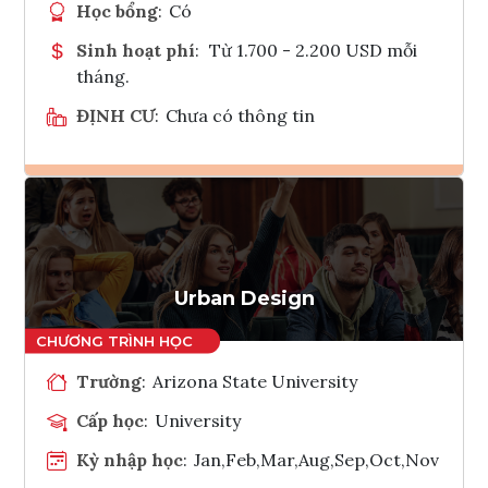
Học bổng
:
Có
Sinh hoạt phí
:
Từ 1.700 - 2.200 USD mỗi
tháng.
ĐỊNH CƯ
:
Chưa có thông tin
Ghi danh
Tham vấn Interlink
Urban Design
Trường
:
Arizona State University
Cấp học
:
University
Kỳ nhập học
:
Jan,Feb,Mar,Aug,Sep,Oct,Nov