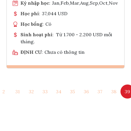
Kỳ nhập học
:
Jan,Feb,Mar,Aug,Sep,Oct,Nov
Học phí
:
37,044 USD
Học bổng
:
Có
Sinh hoạt phí
:
Từ 1.700 - 2.200 USD mỗi
tháng.
ĐỊNH CƯ
:
Chưa có thông tin
Ghi danh
2
31
32
33
34
35
36
37
38
39
Tham vấn Interlink