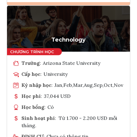
Ghi danh
Tham vấn Interlink
Technology
Trường
:
Arizona State University
Cấp học
:
University
Kỳ nhập học
:
Jan,Feb,Mar,Aug,Sep,Oct,Nov
Học phí
:
37,044 USD
Học bổng
:
Có
Sinh hoạt phí
:
Từ 1.700 - 2.200 USD mỗi
tháng.
ĐỊNH CƯ
:
Chưa có thông tin