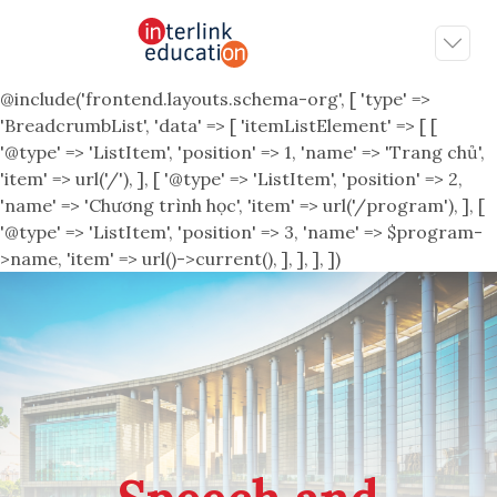
@include('frontend.layouts.schema-org', [ 'type' =>
'BreadcrumbList', 'data' => [ 'itemListElement' => [ [
'@type' => 'ListItem', 'position' => 1, 'name' => 'Trang chủ',
'item' => url('/'), ], [ '@type' => 'ListItem', 'position' => 2,
'name' => 'Chương trình học', 'item' => url('/program'), ], [
'@type' => 'ListItem', 'position' => 3, 'name' => $program-
>name, 'item' => url()->current(), ], ], ], ])