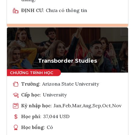
ĐỊNH CƯ
:
Chưa có thông tin
Ghi danh
Tham vấn Interlink
Transborder Studies
Trường
:
Arizona State University
Cấp học
:
University
Kỳ nhập học
:
Jan,Feb,Mar,Aug,Sep,Oct,Nov
Học phí
:
37,044 USD
Học bổng
:
Có