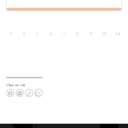
Ghi danh
3
4
5
6
7
8
9
10
14
Tham vấn Interlink
Chia sẻ với