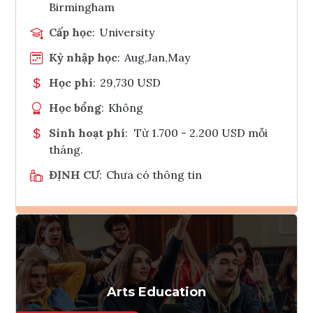
Birmingham
Cấp học
:
University
Kỳ nhập học
:
Aug,Jan,May
Học phí
:
29,730 USD
Học bổng
:
Không
Sinh hoạt phí
:
Từ 1.700 - 2.200 USD mỗi
tháng.
ĐỊNH CƯ
:
Chưa có thông tin
Ghi danh
Tham vấn Interlink
Arts Education