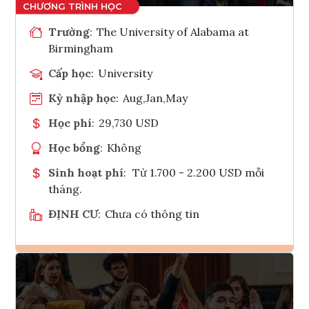
Trường
:
The University of Alabama at
Birmingham
Cấp học
:
University
Kỳ nhập học
:
Aug,Jan,May
Học phí
:
29,730 USD
Học bổng
:
Không
Sinh hoạt phí
:
Từ 1.700 - 2.200 USD mỗi
tháng.
ĐỊNH CƯ
:
Chưa có thông tin
Ghi danh
Tham vấn Interlink