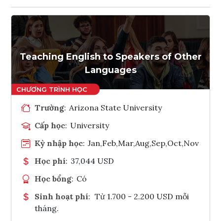
Teaching English to Speakers of Other
Languages
Trường
:
Arizona State University
Cấp học
:
University
Kỳ nhập học
:
Jan,Feb,Mar,Aug,Sep,Oct,Nov
Học phí
:
37,044 USD
Học bổng
:
Có
Sinh hoạt phí
:
Từ 1.700 - 2.200 USD mỗi
tháng.