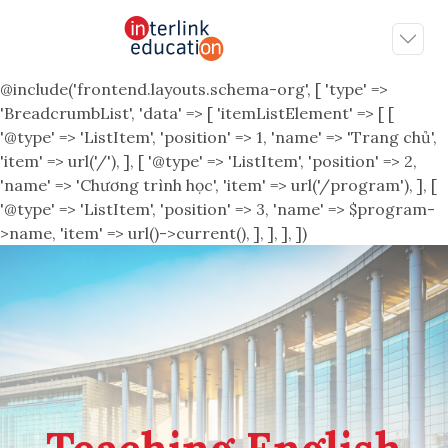
@include('frontend.layouts.schema-org', [ 'type' =>
'BreadcrumbList', 'data' => [ 'itemListElement' => [ [
'@type' => 'ListItem', 'position' => 1, 'name' => 'Trang chủ',
'item' => url('/'), ], [ '@type' => 'ListItem', 'position' => 2,
'name' => 'Chương trình học', 'item' => url('/program'), ], [
'@type' => 'ListItem', 'position' => 3, 'name' => $program-
>name, 'item' => url()->current(), ], ], ], ])