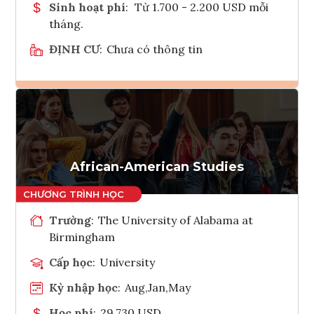
Sinh hoạt phí
:
Từ 1.700 - 2.200 USD mỗi
tháng.
ĐỊNH CƯ
:
Chưa có thông tin
Ghi danh
Tham vấn Interlink
African-American Studies
Trường
:
The University of Alabama at
Birmingham
Cấp học
:
University
Kỳ nhập học
:
Aug,Jan,May
Học phí
:
29,730 USD