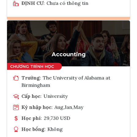
ĐỊNH CƯ
:
Chưa có thông tin
Ghi danh
Tham vấn Interlink
Accounting
Trường
:
The University of Alabama at
Birmingham
Cấp học
:
University
Kỳ nhập học
:
Aug,Jan,May
Học phí
:
29,730 USD
Học bổng
:
Không