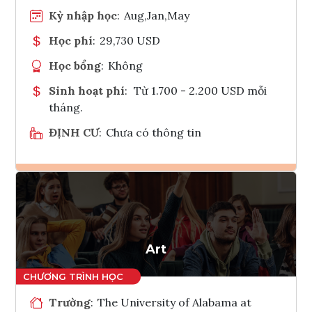
Kỳ nhập học
:
Aug,Jan,May
Học phí
:
29,730 USD
Học bổng
:
Không
Sinh hoạt phí
:
Từ 1.700 - 2.200 USD mỗi
tháng.
ĐỊNH CƯ
:
Chưa có thông tin
Ghi danh
Tham vấn Interlink
Art
Trường
:
The University of Alabama at