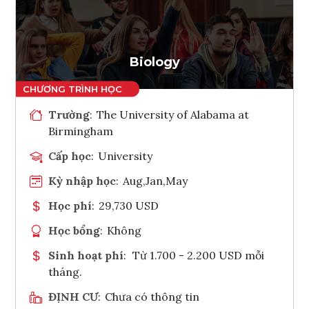
Ghi danh
Tham vấn Interlink
Biology
Trường
:
The University of Alabama at
Birmingham
Cấp học
:
University
Kỳ nhập học
:
Aug,Jan,May
Học phí
:
29,730 USD
Học bổng
:
Không
Sinh hoạt phí
:
Từ 1.700 - 2.200 USD mỗi
tháng.
ĐỊNH CƯ
:
Chưa có thông tin