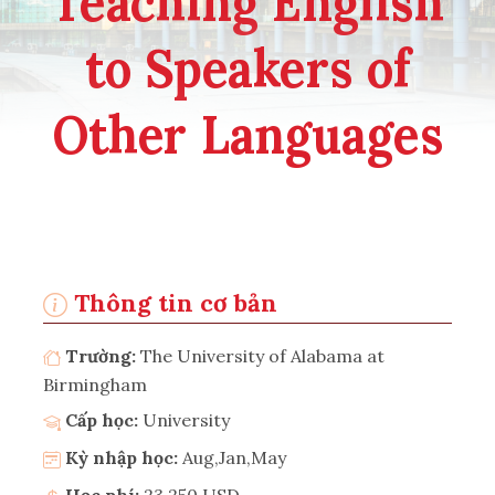
Teaching English
to Speakers of
Other Languages
Thông tin cơ bản
Trường:
The University of Alabama at
Birmingham
Cấp học:
University
Kỳ nhập học:
Aug,Jan,May
Học phí:
23,250 USD