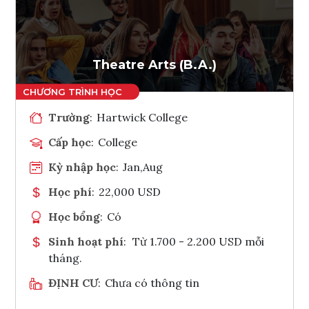
Ghi danh
Tham vấn Interlink
Theatre Arts (B.A.)
Trường
:
Hartwick College
Cấp học
:
College
Kỳ nhập học
:
Jan,Aug
Học phí
:
22,000 USD
Học bổng
:
Có
Sinh hoạt phí
:
Từ 1.700 - 2.200 USD mỗi
tháng.
ĐỊNH CƯ
:
Chưa có thông tin