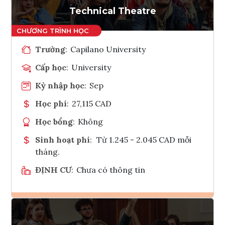
Technical Theatre
Trường
:
Capilano University
Cấp học
:
University
Kỳ nhập học
:
Sep
Học phí
:
27,115 CAD
Học bổng
:
Không
Sinh hoạt phí
:
Từ 1.245 - 2.045 CAD mỗi
tháng.
ĐỊNH CƯ
:
Chưa có thông tin
Ghi danh