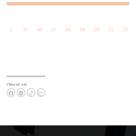
Ghi danh
2
15
16
17
18
19
20
21
22
Tham vấn Interlink
Chia sẻ với