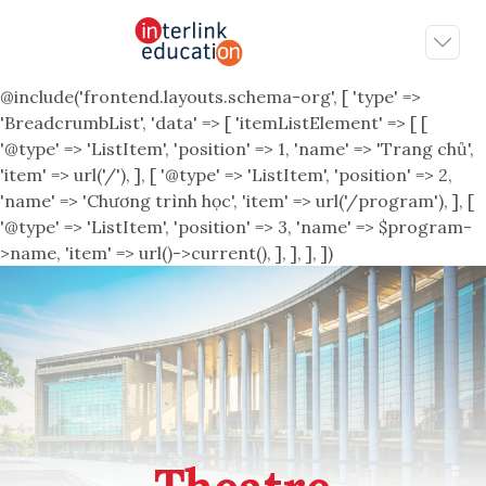
@include('frontend.layouts.schema-org', [ 'type' =>
'BreadcrumbList', 'data' => [ 'itemListElement' => [ [
'@type' => 'ListItem', 'position' => 1, 'name' => 'Trang chủ',
'item' => url('/'), ], [ '@type' => 'ListItem', 'position' => 2,
'name' => 'Chương trình học', 'item' => url('/program'), ], [
'@type' => 'ListItem', 'position' => 3, 'name' => $program-
>name, 'item' => url()->current(), ], ], ], ])