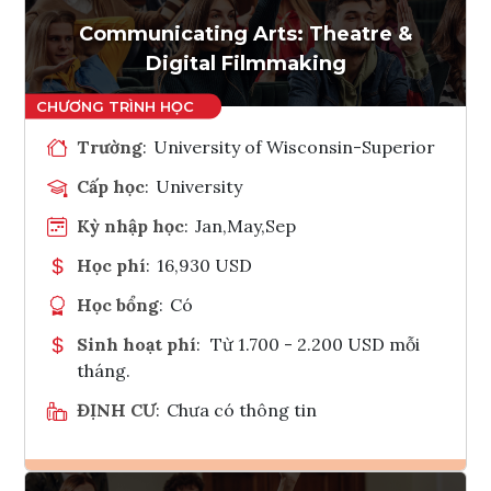
Tham vấn Interlink
Communicating Arts: Theatre &
Digital Filmmaking
Trường
:
University of Wisconsin-Superior
Cấp học
:
University
Kỳ nhập học
:
Jan,May,Sep
Học phí
:
16,930 USD
Học bổng
:
Có
Sinh hoạt phí
:
Từ 1.700 - 2.200 USD mỗi
tháng.
ĐỊNH CƯ
:
Chưa có thông tin