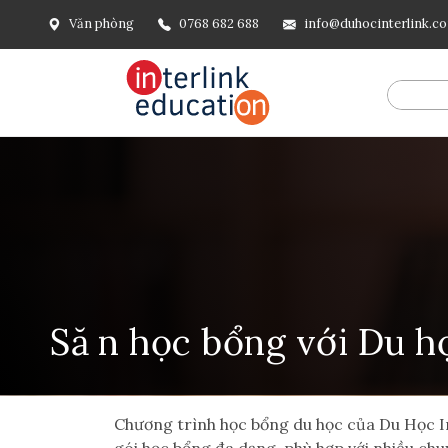
Văn phòng
0768 682 688
info@duhocinterlink.c
Să
n học bổng với Du họ
Chương trình học bổng du học của Du Học Int