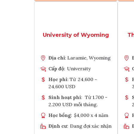
Christ
cảnh đ
Xem chi tiết
xá của
chất n
Tìm chương trình học
trung 
khoảng
University of Wyoming
Th
Tham vấn Interlink
Chia sẻ với
Địa chỉ
: Laramie, Wyoming
Cấp độ
:
University
Học phí
: Từ
24,600 ~
24,600 USD
Sinh hoạt phí
:
Từ 1.700 -
2.200 USD mỗi tháng.
Học bổng
:
$4,000 x 4 năm
Định cư
:
Đang đợi xác nhận