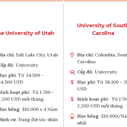
chương trình kỹ thuật của trường 
church 10 phút lái xe, trường có
được kiểm định bởi ABET, minh c
ẹp thơ mộng gần núi và biển. Học
Xem chi tiết
Xem chi tiết
cho chất lượng đào tạo được công
 UC được trang bị đầy đủ cơ sở vật
trên toàn quốc.
hư thư viện, phòng thí nghiệm và
Tìm chương trình học
Tìm chương
University of Sout
tâm nghiên cứu phục vụ cho
 14.000 sinh viên.
e University of Utah
Carolina
Tham vấn Interlink
Tham vấn Interlin
Chia sẻ với
Chia sẻ với
Địa chỉ
: Salt Lake City, Utah
Địa chỉ
: Columbia, Sou
Carolina
Cấp độ
:
University
Cấp độ
:
University
Học phí
: Từ
34,500 ~
34,500 USD
Học phí
: Từ
38,100 ~ 3
USD
Sinh hoạt phí
:
Từ 1.700 -
2.200 USD mỗi tháng.
Sinh hoạt phí
:
Từ 1.70
2.200 USD mỗi tháng.
Học bổng
:
$10,000 x 4 Năm
Học bổng
:
$10,000/N
Định cư
:
Đang đợi xác nhận
nhất