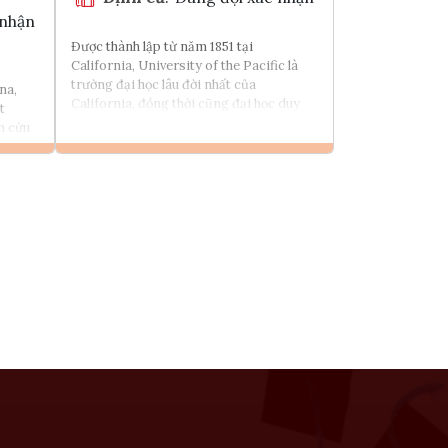
 nhận
Được thành lập từ năm 1851 tại
California, University of the Pacific là
trường đại học lâu đời nhất của
na,
California, đồng thời cũng đại học duy
t
nhất liên kết với Methodist tại California.
n cứu
Xem chi tiết
 trình học
Tìm chương trình học
k
Tham vấn Interlink
Chia sẻ với