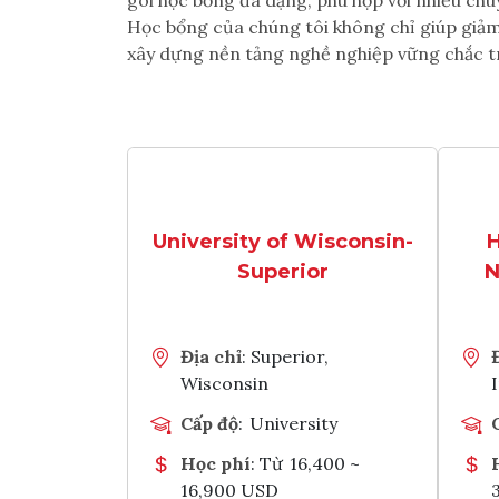
gói học bổng đa dạng, phù hợp với nhiều ch
Học bổng của chúng tôi không chỉ giúp giảm 
xây dựng nền tảng nghề nghiệp vững chắc tr
University of Wisconsin-
H
Superior
N
Địa chỉ
: Superior,
Wisconsin
Cấp độ
:
University
Học phí
: Từ
16,400 ~
16,900 USD