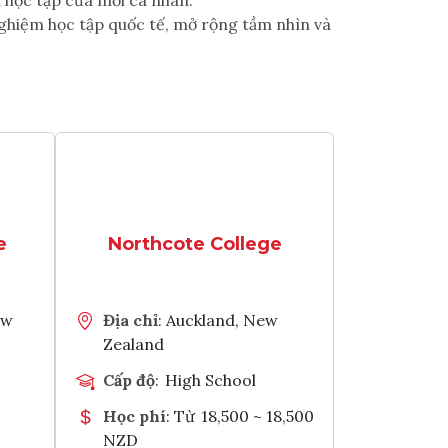
 học tập của mỗi cá nhân.
 nghiệm học tập quốc tế, mở rộng tầm nhìn và
e
Northcote College
ew
Địa chỉ
: Auckland, New
Zealand
Cấp độ
:
High School
Học phí
: Từ
18,500 ~ 18,500
NZD