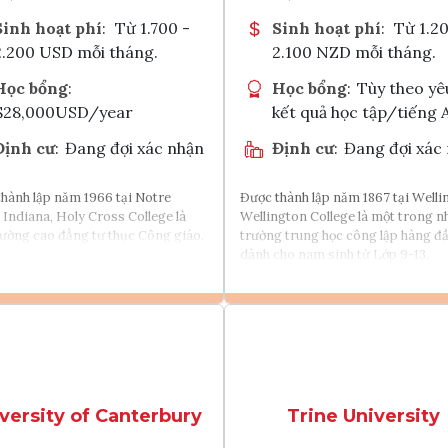
Sinh hoạt phí
:
Từ 1.700 -
Sinh hoạt phí
:
Từ 1.20
2.200 USD mỗi tháng.
2.100 NZD mỗi tháng.
Học bổng
:
Học bổng
:
Tùy theo yê
$28,000USD/year
kết quả học tập/tiếng 
Định cư
:
Đang đợi xác nhận
Định cư
:
Đang đợi xác
hành lập năm 1966 tại Notre
Được thành lập năm 1867 tại Welli
Indiana, Holy Cross College là
Wellington College là một trong 
ường cao đẳng tư thục Công giáo.
trường trung học công lập hàng đ
dành cho nam sinh từ Lớp 9-13.
Xem chi tiết
Xem chi tiết
Tìm chương trình học
Tìm chương
versity of Canterbury
Trine University
Tham vấn Interlink
Tham vấn Interlin