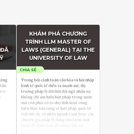
KHÁM PHÁ CHƯƠNG
TRÌNH LLM MASTER OF
 ĐÃ
LAWS (GENERAL) TẠI THE
Ỹ
UNIVERSITY OF LAW
 mừng
Trong bối cảnh toàn cầu hóa và hội nhập
 tân
kinh tế quốc tế diễn ra mạnh mẽ, thị
 New
trường pháp lý đòi hỏi đội ngũ nhân sự
).
không chỉ am hiểu luật pháp trong nước
mà còn phải có tư duy linh hoạt cùng
kiến thức sâu rộng về luật pháp quốc tế.
Đối với các cử nhân ngành Luật hoặc các
chuyên gia pháp lý đang tìm kiếm một
bước đi chiến lược để nâng tầm sự
nghiệp, tấm bằng Thạc sĩ Luật (LLM) từ