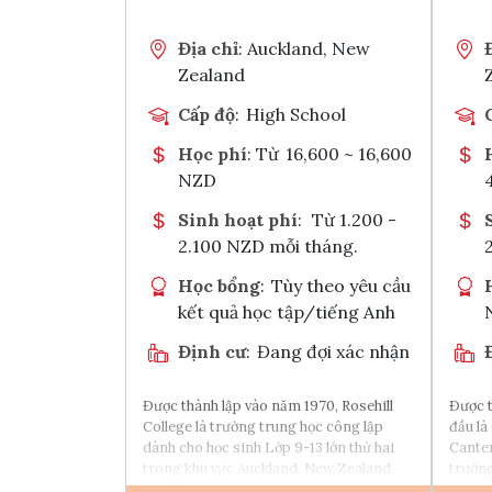
Chia sẻ với
Địa chỉ
: Auckland, New
Zealand
Cấp độ
:
High School
Học phí
: Từ
16,600 ~ 16,600
NZD
Sinh hoạt phí
:
Từ 1.200 -
2.100 NZD mỗi tháng.
Học bổng
:
Tùy theo yêu cầu
kết quả học tập/tiếng Anh
Định cư
:
Đang đợi xác nhận
Được thành lập vào năm 1970, Rosehill
Được t
College là trường trung học công lập
đầu là
dành cho học sinh Lớp 9-13 lớn thứ hai
Canter
trong khu vực Auckland, New Zealand.
trường
New Z