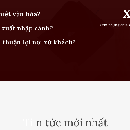
X
biệt văn hóa?
Xem những chia sẻ
 xuất nhập cảnh?
thuận lợi nơi xứ khách?
Ti
n tức mới nh
ất