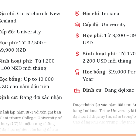
Chia sẻ với
Chia sẻ với
Địa chỉ
: Christchurch, New
Địa chỉ
: Indiana
Zealand
Cấp độ
:
University
Cấp độ
:
University
Học phí
: Từ
8,200 ~ 3
Học phí
: Từ
32,500 ~
USD
49,900 NZD
Sinh hoạt phí
:
Từ 1.70
Sinh hoạt phí
:
Từ 1.200 -
2.200 USD mỗi tháng.
2.100 NZD mỗi tháng.
Học bổng
:
$19,000 Per
Học bổng
:
Up to 10.000
Year
NZD cho năm đầu tiên
Định cư
:
Đang đợi xác
Định cư
:
Đang đợi xác nhận
Được thành lập vào năm 1884 tại A
bang Indiana, Trine University là
hành lập năm 1873 với tên gọi ban
đại học tư thục uy tín, nằm trong t
 Canterbury College, University of
Cao đẳng khu vực Trung Tây theo 
bury (UC) là một trong những
News. Trường được công nhận bở
 đại học nghiên cứu hàng đầu tại
ban Giáo dục Đại học (HLC) và nh
ealand. Nằm cách trung tâm