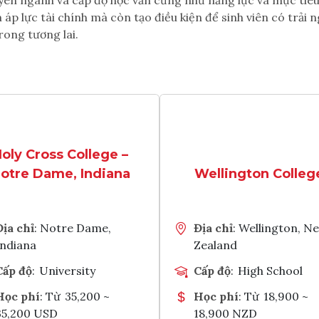
uyên ngành và cấp độ học vấn cũng như năng lực và mục tiêu
áp lực tài chính mà còn tạo điều kiện để sinh viên có trải
ong tương lai.
oly Cross College –
otre Dame, Indiana
Wellington Colleg
Địa chỉ
: Notre Dame,
Địa chỉ
: Wellington, N
Indiana
Zealand
Cấp độ
:
University
Cấp độ
:
High School
Học phí
: Từ
35,200 ~
Học phí
: Từ
18,900 ~
35,200 USD
18,900 NZD