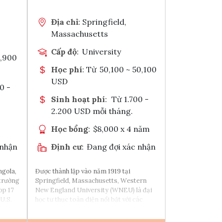
Chia sẻ với
Địa chỉ
: Springfield,
Massachusetts
Cấp độ
:
University
9,900
Học phí
: Từ
50,100 ~ 50,100
USD
0 -
Sinh hoạt phí
:
Từ 1.700 -
2.200 USD mỗi tháng.
Học bổng
:
$8,000 x 4 năm
 nhận
Định cư
:
Đang đợi xác nhận
ngola,
Được thành lập vào năm 1919 tại
 trường
Springfield, Massachusetts, Western
op 17
New England University (WNEU) là đại
U.S.
học tư thục toàn diện nổi bật với các
i Ủy
chương trình đào tạo đa dạng từ bậc cử
iều
nhân đến sau đại học và tiến sĩ.