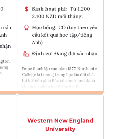
0 -
Sinh hoạt phí
:
Từ 1.200 -
2.100 NZD mỗi tháng.
u cầu
Học bổng
:
CÓ (tùy theo yêu
Anh
cầu kết quả học tập/tiếng
Anh)
 nhận
Định cư
:
Đang đợi xác nhận
ngton,
những
Được thành lập vào năm 1877, Northcote
ầu
College là trường trung học lâu đời nhất
tại bờ biển phía Bắc của Auckland dành
cho học sinh từ lớp 9 đến lớp 13.
Xem chi tiết
 trình học
Tìm chương trình học
Western New England
University
k
Tham vấn Interlink