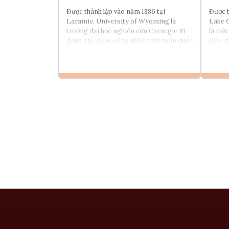
Được thành lập vào năm 1886 tại
Được t
Laramie, University of Wyoming là
Lake C
trường đại học nghiên cứu Carnegie R1
là một
danh giá, được công nhận trên toàn quốc
giáo d
, đồng thời có mức học phí thấp nhất
trong số các trường đại học bốn năm tại
Hoa Kỳ, mang đến nền giáo dục chất
lượng với chi phí hợp lý.
Xem chi tiết
Tìm chương trình học
Tham vấn Interlink
Chia sẻ với