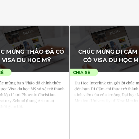
C MỪNG THẢO ĐÃ CÓ
CHÚC MỪNG DI CẨM
VISA DU HỌC MỸ
CÓ VISA DU HỌC M
húc mừng bạn Thảo đã chính thức
Du Học Interlink xin gửi lời chúc
ược Visa du học Mỹ và sẽ trở thành
đến bạn Di Cẩm chí thức trở thành
nh lớp 12 tại Phoenix Christian
sinh viên của của trường Đại học
atory School (bang Arizona)
Mexico (University of New Mexico
thời gian tới.
Học Ngành Polymer