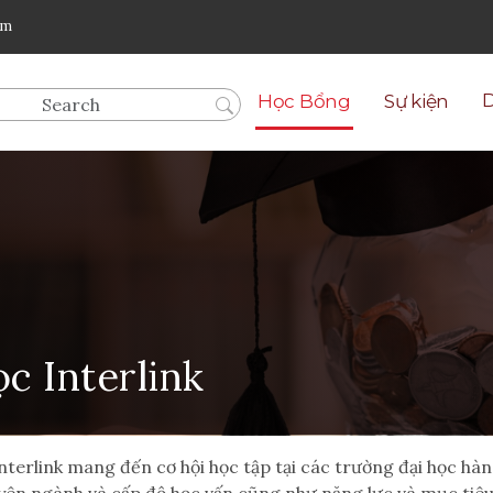
om
Học Bổng
Sự kiện
c Interli
nk
erlink mang đến cơ hội học tập tại các trường đại học hàng