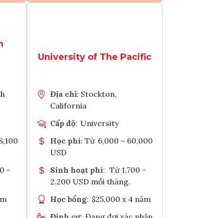
còn
hứng
Xem chi tiết
 nhận
 trình học
Tìm chương trình học
h
University of The Pacific
k
Tham vấn Interlink
Chia sẻ với
th
Địa chỉ
: Stockton,
California
Cấp độ
:
University
8,100
Học phí
: Từ
6,000 ~ 60,000
USD
0 -
Sinh hoạt phí
:
Từ 1.700 -
2.200 USD mỗi tháng.
ăm
Học bổng
:
$25,000 x 4 năm
Định cư
:
Đang đợi xác nhận