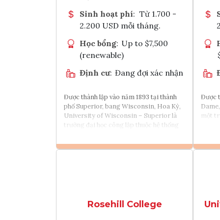
Sinh hoạt phí
:
Từ 1.700 -
2.200 USD mỗi tháng.
Học bổng
:
Up to $7,500
(renewable)
Định cư
:
Đang đợi xác nhận
Được thành lập vào năm 1893 tại thành
Được t
phố Superior, bang Wisconsin, Hoa Kỳ,
Dame, 
University of Wisconsin – Superior là
một tr
trường đại học công lập thuộc hệ thống
University of Wisconsin System.
Xem chi tiết
Tìm chương trình học
Rosehill College
Uni
Tham vấn Interlink