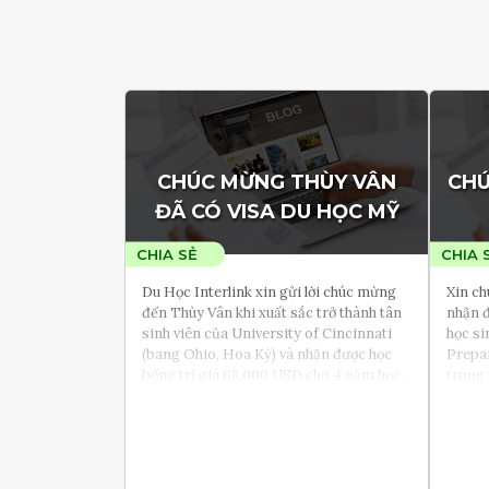
CHÚC MỪNG THÙY VÂN
CHÚ
ĐÃ CÓ VISA DU HỌC MỸ
Du Học Interlink xin gửi lời chúc mừng
Xin c
đến Thùy Vân khi xuất sắc trở thành tân
nhận đ
sinh viên của University of Cincinnati
học si
(bang Ohio, Hoa Kỳ) và nhận được học
Prepar
bổng trị giá 68,000 USD cho 4 năm học.
trong 