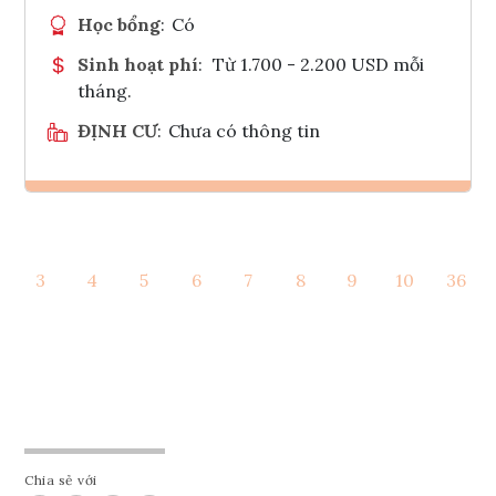
Học bổng
:
Có
Sinh hoạt phí
:
Từ 1.700 - 2.200 USD mỗi
tháng.
ĐỊNH CƯ
:
Chưa có thông tin
Ghi danh
3
4
5
6
7
8
9
10
36
Tham vấn Interlink
Chia sẻ với