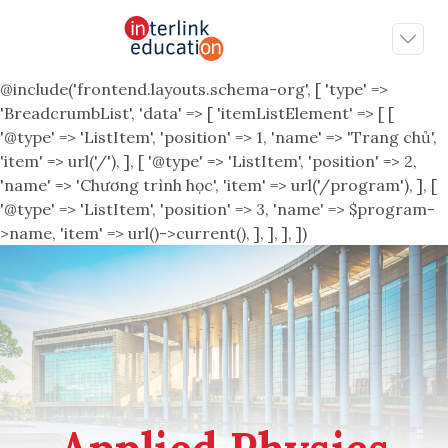
@include('frontend.layouts.schema-org', [ 'type' =>
'BreadcrumbList', 'data' => [ 'itemListElement' => [ [
'@type' => 'ListItem', 'position' => 1, 'name' => 'Trang chủ',
'item' => url('/'), ], [ '@type' => 'ListItem', 'position' => 2,
'name' => 'Chương trình học', 'item' => url('/program'), ], [
'@type' => 'ListItem', 'position' => 3, 'name' => $program-
>name, 'item' => url()->current(), ], ], ], ])