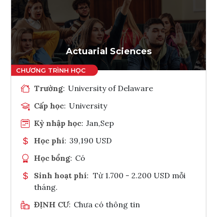
Ghi danh
Tham vấn Interlink
Actuarial Sciences
Trường
:
University of Delaware
Cấp học
:
University
Kỳ nhập học
:
Jan,Sep
Học phí
:
39,190 USD
Học bổng
:
Có
Sinh hoạt phí
:
Từ 1.700 - 2.200 USD mỗi
tháng.
ĐỊNH CƯ
:
Chưa có thông tin