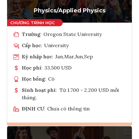
Tham vấn Interlink
Physics/Applied Physics
Trường
:
Oregon State University
Cấp học
:
University
Kỳ nhập học
:
Jan,Mar,Jun,Sep
Học phí
:
33,500 USD
Học bổng
:
Có
Sinh hoạt phí
:
Từ 1.700 - 2.200 USD mỗi
tháng.
ĐỊNH CƯ
:
Chưa có thông tin
Ghi danh