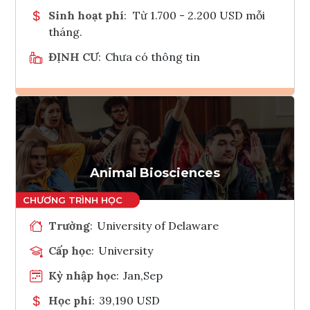
Sinh hoạt phí
:
Từ 1.700 - 2.200 USD mỗi
tháng.
ĐỊNH CƯ
:
Chưa có thông tin
Ghi danh
Tham vấn Interlink
Animal Biosciences
Trường
:
University of Delaware
Cấp học
:
University
Kỳ nhập học
:
Jan,Sep
Học phí
:
39,190 USD