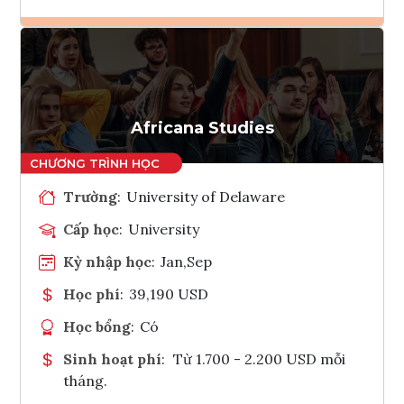
Ghi danh
Tham vấn Interlink
Africana Studies
Trường
:
University of Delaware
Cấp học
:
University
Kỳ nhập học
:
Jan,Sep
Học phí
:
39,190 USD
Học bổng
:
Có
Sinh hoạt phí
:
Từ 1.700 - 2.200 USD mỗi
tháng.