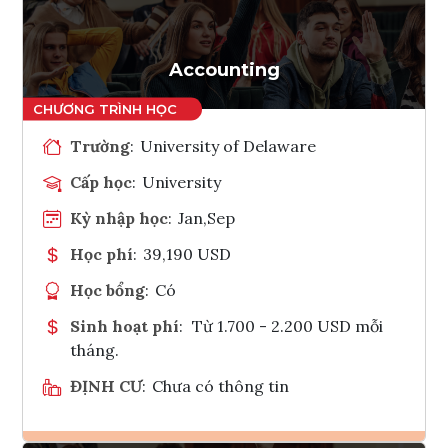
Tham vấn Interlink
Accounting
Trường
:
University of Delaware
Cấp học
:
University
Kỳ nhập học
:
Jan,Sep
Học phí
:
39,190 USD
Học bổng
:
Có
Sinh hoạt phí
:
Từ 1.700 - 2.200 USD mỗi
tháng.
ĐỊNH CƯ
:
Chưa có thông tin