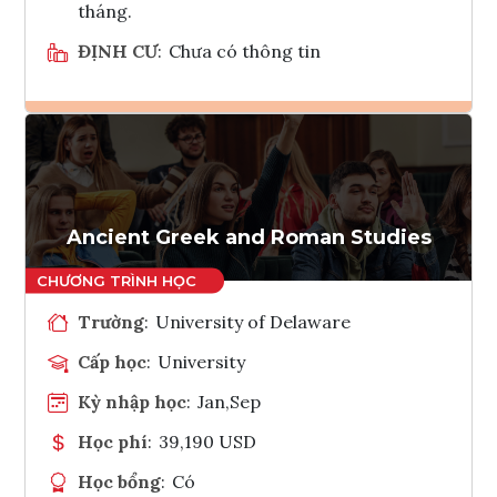
tháng.
ĐỊNH CƯ
:
Chưa có thông tin
Ghi danh
Tham vấn Interlink
Ancient Greek and Roman Studies
Trường
:
University of Delaware
Cấp học
:
University
Kỳ nhập học
:
Jan,Sep
Học phí
:
39,190 USD
Học bổng
:
Có