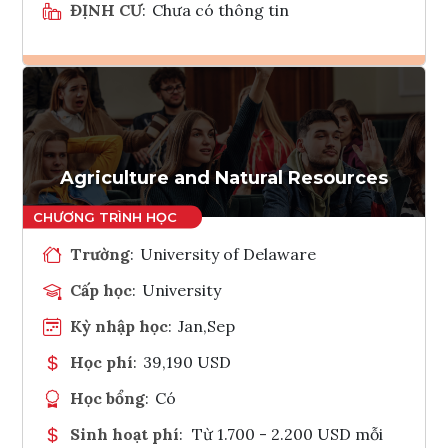
ĐỊNH CƯ
:
Chưa có thông tin
Ghi danh
Tham vấn Interlink
Agriculture and Natural Resources
Trường
:
University of Delaware
Cấp học
:
University
Kỳ nhập học
:
Jan,Sep
Học phí
:
39,190 USD
Học bổng
:
Có
Sinh hoạt phí
:
Từ 1.700 - 2.200 USD mỗi