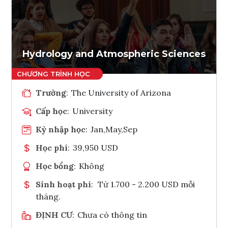
Ghi danh
Tham vấn Interlink
Hydrology and Atmospheric Sciences
Trường
:
The University of Arizona
Cấp học
:
University
Kỳ nhập học
:
Jan,May,Sep
Học phí
:
39,950 USD
Học bổng
:
Không
Sinh hoạt phí
:
Từ 1.700 - 2.200 USD mỗi
tháng.
ĐỊNH CƯ
:
Chưa có thông tin