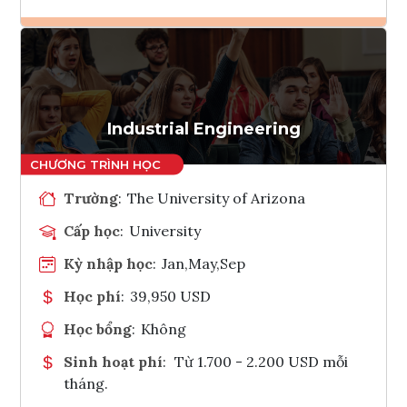
Ghi danh
Tham vấn Interlink
Industrial Engineering
Trường
:
The University of Arizona
Cấp học
:
University
Kỳ nhập học
:
Jan,May,Sep
Học phí
:
39,950 USD
Học bổng
:
Không
Sinh hoạt phí
:
Từ 1.700 - 2.200 USD mỗi
tháng.