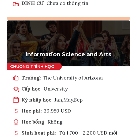
ĐỊNH CƯ
:
Chưa có thông tin
Ghi danh
Tham vấn Interlink
Information Science and Arts
Trường
:
The University of Arizona
Cấp học
:
University
Kỳ nhập học
:
Jan,May,Sep
Học phí
:
39,950 USD
Học bổng
:
Không
Sinh hoạt phí
:
Từ 1.700 - 2.200 USD mỗi