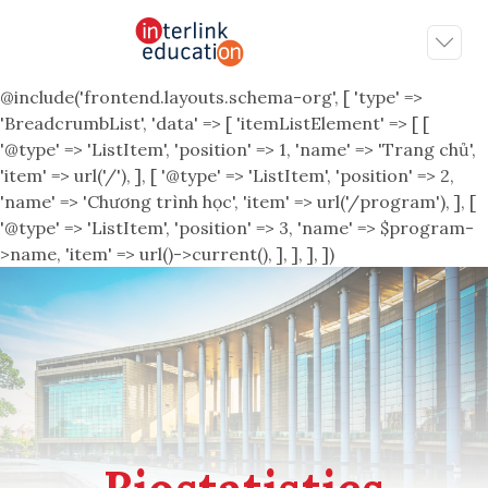
@include('frontend.layouts.schema-org', [ 'type' =>
'BreadcrumbList', 'data' => [ 'itemListElement' => [ [
'@type' => 'ListItem', 'position' => 1, 'name' => 'Trang chủ',
'item' => url('/'), ], [ '@type' => 'ListItem', 'position' => 2,
'name' => 'Chương trình học', 'item' => url('/program'), ], [
'@type' => 'ListItem', 'position' => 3, 'name' => $program-
>name, 'item' => url()->current(), ], ], ], ])