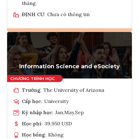
tháng.
ĐỊNH CƯ
:
Chưa có thông tin
Ghi danh
Tham vấn Interlink
Information Science and eSociety
Trường
:
The University of Arizona
Cấp học
:
University
Kỳ nhập học
:
Jan,May,Sep
Học phí
:
39,950 USD
Học bổng
:
Không