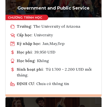
Tham vấn Interlink
Government and Public Service
Trường
:
The University of Arizona
Cấp học
:
University
Kỳ nhập học
:
Jan,May,Sep
Học phí
:
39,950 USD
Học bổng
:
Không
Sinh hoạt phí
:
Từ 1.700 - 2.200 USD mỗi
tháng.
ĐỊNH CƯ
:
Chưa có thông tin
Ghi danh