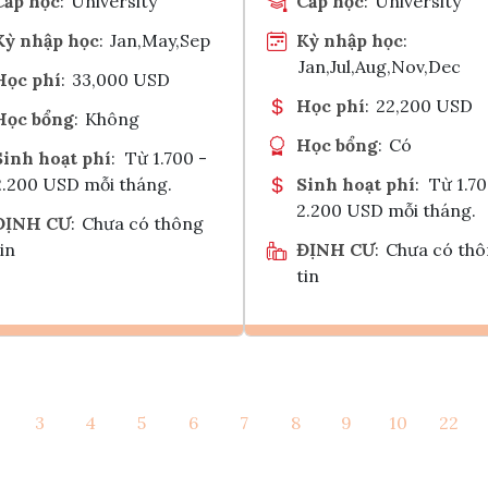
Cấp học
:
University
Cấp học
:
University
Kỳ nhập học
:
Jan,May,Sep
Kỳ nhập học
:
Jan,Jul,Aug,Nov,Dec
Học phí
:
33,000 USD
Học phí
:
22,200 USD
Học bổng
:
Không
Học bổng
:
Có
Sinh hoạt phí
:
Từ 1.700 -
2.200 USD mỗi tháng.
Sinh hoạt phí
:
Từ 1.70
2.200 USD mỗi tháng.
ĐỊNH CƯ
:
Chưa có thông
in
ĐỊNH CƯ
:
Chưa có th
tin
Ghi danh
Ghi danh
3
4
5
6
7
8
9
10
22
Tham vấn Interlink
Tham vấn Interlin