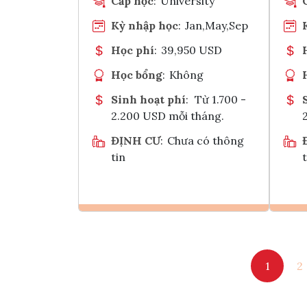
Cấp học
:
University
Kỳ nhập học
:
Jan,May,Sep
Học phí
:
39,950 USD
Học bổng
:
Không
Sinh hoạt phí
:
Từ 1.700 -
2.200 USD mỗi tháng.
ĐỊNH CƯ
:
Chưa có thông
tin
t
Ghi danh
1
2
Tham vấn Interlink