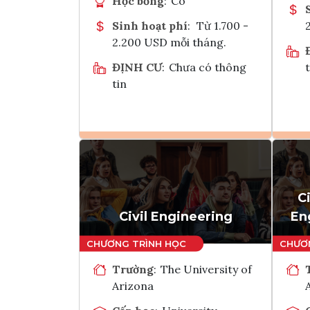
Học bổng
:
Có
Sinh hoạt phí
:
Từ 1.700 -
2.200 USD mỗi tháng.
ĐỊNH CƯ
:
Chưa có thông
t
tin
Ghi danh
Tham vấn Interlink
C
Civil Engineering
En
Trường
:
The University of
Arizona