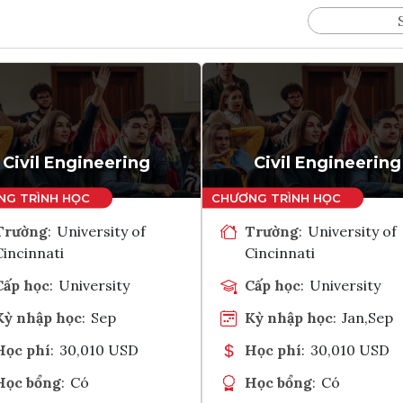
Civil Engineering
Civil Engineering
Trường
:
University of
Trường
:
University of
Cincinnati
Cincinnati
Cấp học
:
University
Cấp học
:
University
Kỳ nhập học
:
Sep
Kỳ nhập học
:
Jan,Sep
Học phí
:
30,010 USD
Học phí
:
30,010 USD
Học bổng
:
Có
Học bổng
:
Có