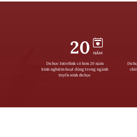
20
NĂM
Du học Interlink có hơn 20 năm
Du họ
kinh nghiệm hoạt động trong ngành
chí
tuyển sinh du học