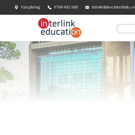
Văn phòng
0768 682 688
info@duhocinterlink.c
@include('frontend.layouts.schema-org', [ 'type' => 'Breadcru
url('/'), ], [ '@type' => 'ListItem', 'position' => 2, 'name' =
=> url()->current(), ], ], ], ])