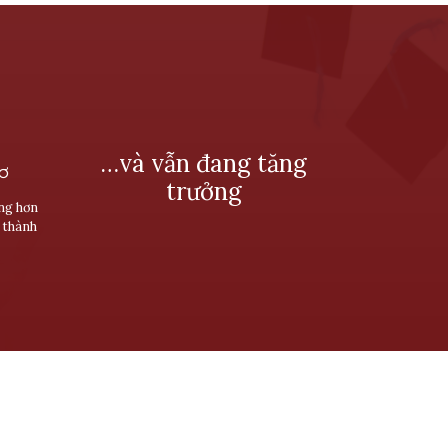
…và vẫn đang tăng
SƠ
trưởng
ùng hơn
 thành