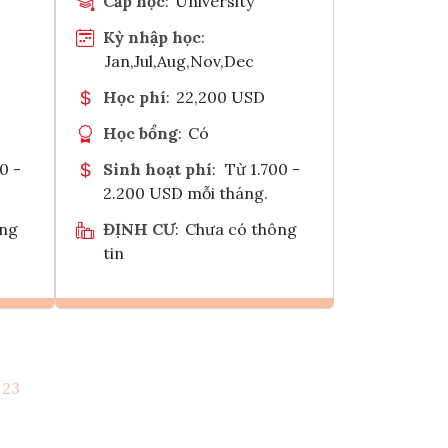
Cấp học
:
University
Kỳ nhập học
:
Jan,Jul,Aug,Nov,Dec
Học phí
:
22,200 USD
Học bổng
:
Có
0 -
Sinh hoạt phí
:
Từ 1.700 -
2.200 USD mỗi tháng.
ông
ĐỊNH CƯ
:
Chưa có thông
tin
Ghi danh
23
k
Tham vấn Interlink