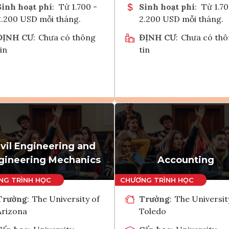
Sinh hoạt phí
:
Từ 1.700 -
Sinh hoạt phí
:
Từ 1.70
2.200 USD mỗi tháng.
2.200 USD mỗi tháng.
ĐỊNH CƯ
:
Chưa có thông
ĐỊNH CƯ
:
Chưa có th
in
tin
Ghi danh
Ghi danh
Tham vấn Interlink
Tham vấn Interlin
ivil Engineering and
gineering Mechanics
Accounting
Trường
:
The University of
Trường
:
The Universit
Arizona
Toledo