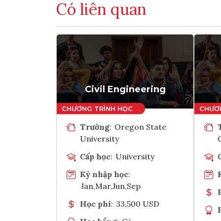
Có liên quan
Civil Engineering
Trường
:
Oregon State
University
Cấp học
:
University
Kỳ nhập học
:
Jan,Mar,Jun,Sep
Học phí
:
33,500 USD