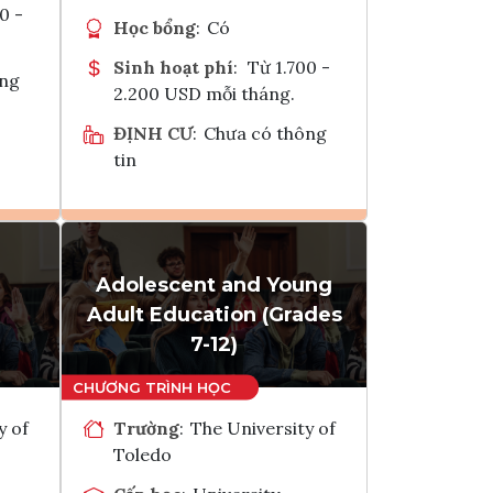
0 -
Học bổng
:
Có
Sinh hoạt phí
:
Từ 1.700 -
ông
2.200 USD mỗi tháng.
ĐỊNH CƯ
:
Chưa có thông
tin
Ghi danh
Adolescent and Young
k
Tham vấn Interlink
Adult Education (Grades
7-12)
y of
Trường
:
The University of
Toledo