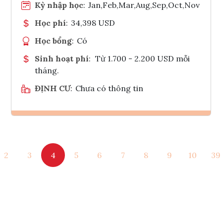
Kỳ nhập học
:
Jan,Feb,Mar,Aug,Sep,Oct,Nov
Học phí
:
34,398 USD
Học bổng
:
Có
Sinh hoạt phí
:
Từ 1.700 - 2.200 USD mỗi
tháng.
ĐỊNH CƯ
:
Chưa có thông tin
Ghi danh
2
3
4
5
6
7
8
9
10
39
Tham vấn Interlink