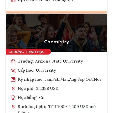
Ghi danh
Tham vấn Interlink
Chemistry
Trường
:
Arizona State University
Cấp học
:
University
Kỳ nhập học
:
Jan,Feb,Mar,Aug,Sep,Oct,Nov
Học phí
:
34,398 USD
Học bổng
:
Có
Sinh hoạt phí
:
Từ 1.700 - 2.200 USD mỗi
tháng.