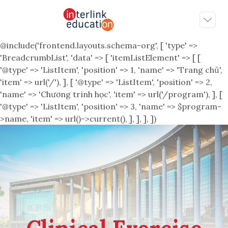
@include('frontend.layouts.schema-org', [ 'type' =>
'BreadcrumbList', 'data' => [ 'itemListElement' => [ [
'@type' => 'ListItem', 'position' => 1, 'name' => 'Trang chủ',
'item' => url('/'), ], [ '@type' => 'ListItem', 'position' => 2,
'name' => 'Chương trình học', 'item' => url('/program'), ], [
'@type' => 'ListItem', 'position' => 3, 'name' => $program-
>name, 'item' => url()->current(), ], ], ], ])