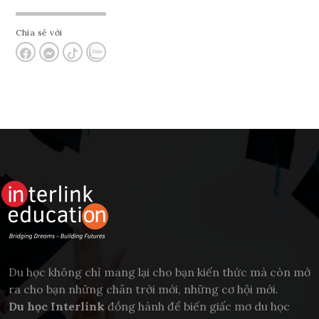
Chia sẻ với
Du học không chỉ mang lại cho bạn kiến thức mà còn mở
ra cho bạn những chân trời mới, những cơ hội mới.
Du học Interlink
đồng hành để biến giấc mơ du học