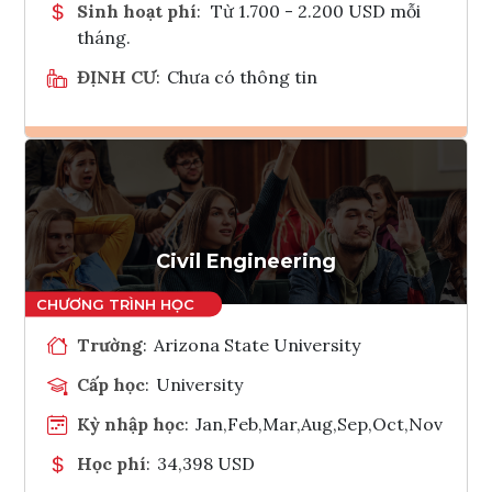
Sinh hoạt phí
:
Từ 1.700 - 2.200 USD mỗi
tháng.
ĐỊNH CƯ
:
Chưa có thông tin
Ghi danh
Tham vấn Interlink
Civil Engineering
Trường
:
Arizona State University
Cấp học
:
University
Kỳ nhập học
:
Jan,Feb,Mar,Aug,Sep,Oct,Nov
Học phí
:
34,398 USD