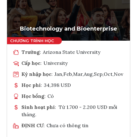
Ghi danh
Tham vấn Interlink
Biotechnology and Bioenterprise
Trường
:
Arizona State University
Cấp học
:
University
Kỳ nhập học
:
Jan,Feb,Mar,Aug,Sep,Oct,Nov
Học phí
:
34,398 USD
Học bổng
:
Có
Sinh hoạt phí
:
Từ 1.700 - 2.200 USD mỗi
tháng.
ĐỊNH CƯ
:
Chưa có thông tin