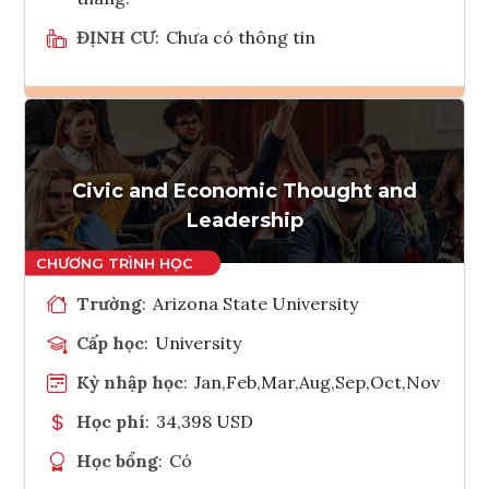
ĐỊNH CƯ
:
Chưa có thông tin
Ghi danh
Tham vấn Interlink
Civic and Economic Thought and
Leadership
Trường
:
Arizona State University
Cấp học
:
University
Kỳ nhập học
:
Jan,Feb,Mar,Aug,Sep,Oct,Nov
Học phí
:
34,398 USD
Học bổng
:
Có