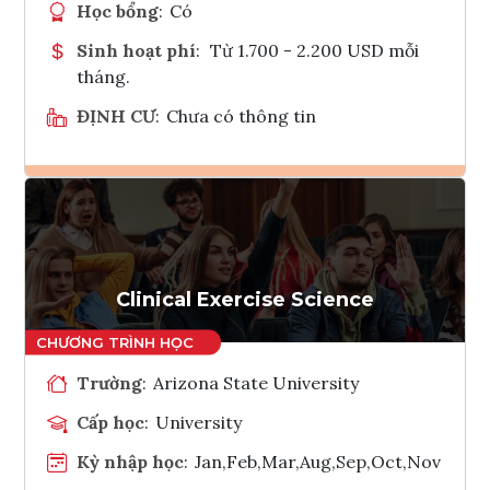
Học bổng
:
Có
Sinh hoạt phí
:
Từ 1.700 - 2.200 USD mỗi
tháng.
ĐỊNH CƯ
:
Chưa có thông tin
Ghi danh
Tham vấn Interlink
Clinical Exercise Science
Trường
:
Arizona State University
Cấp học
:
University
Kỳ nhập học
:
Jan,Feb,Mar,Aug,Sep,Oct,Nov