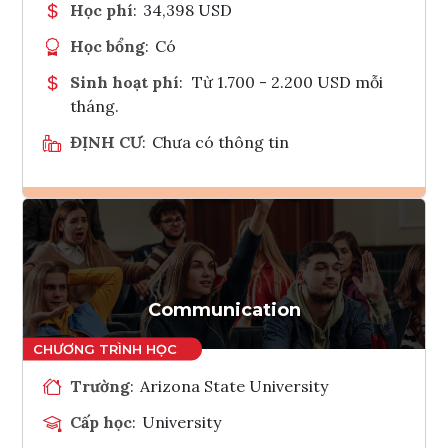
Học phí
:
34,398 USD
Học bổng
:
Có
Sinh hoạt phí
:
Từ 1.700 - 2.200 USD mỗi
tháng.
ĐỊNH CƯ
:
Chưa có thông tin
Ghi danh
Tham vấn Interlink
Communication
Trường
:
Arizona State University
Cấp học
:
University