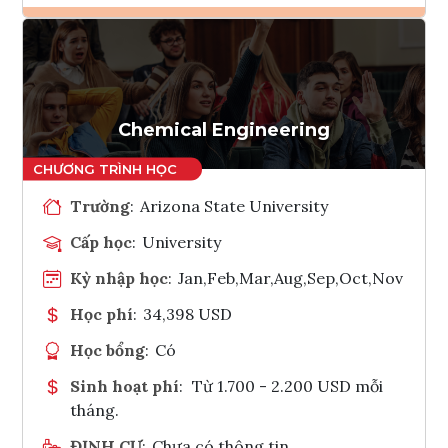
Ghi danh
Tham vấn Interlink
Chemical Engineering
Trường
:
Arizona State University
Cấp học
:
University
Kỳ nhập học
:
Jan,Feb,Mar,Aug,Sep,Oct,Nov
Học phí
:
34,398 USD
Học bổng
:
Có
Sinh hoạt phí
:
Từ 1.700 - 2.200 USD mỗi
tháng.
ĐỊNH CƯ
:
Chưa có thông tin