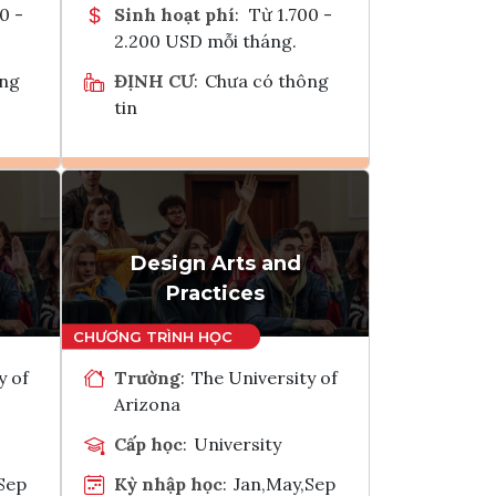
0 -
Sinh hoạt phí
:
Từ 1.700 -
2.200 USD mỗi tháng.
ông
ĐỊNH CƯ
:
Chưa có thông
tin
Ghi danh
k
Tham vấn Interlink
Design Arts and
Practices
y of
Trường
:
The University of
Arizona
Cấp học
:
University
Sep
Kỳ nhập học
:
Jan,May,Sep