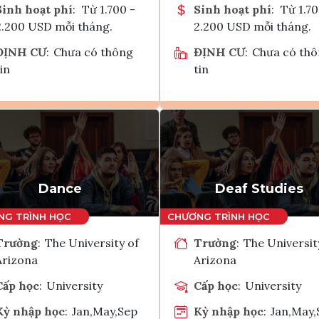
Sinh hoạt phí
:
Từ 1.700 -
Sinh hoạt phí
:
Từ 1.70
2.200 USD mỗi tháng.
2.200 USD mỗi tháng.
ĐỊNH CƯ
:
Chưa có thông
ĐỊNH CƯ
:
Chưa có th
in
tin
Ghi danh
Ghi danh
Tham vấn Interlink
Tham vấn Interlin
Dance
Deaf Studies
Trường
:
The University of
Trường
:
The Universit
Arizona
Arizona
Cấp học
:
University
Cấp học
:
University
Kỳ nhập học
:
Jan,May,Sep
Kỳ nhập học
:
Jan,May,