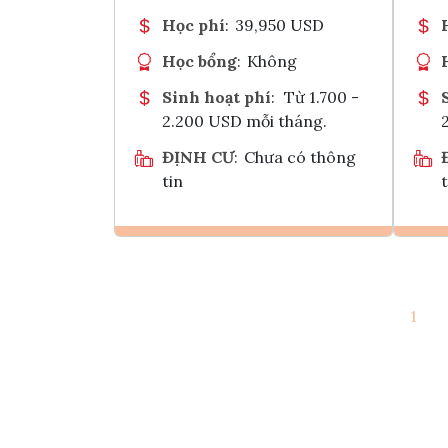
Học phí
:
39,950 USD
Học bổng
:
Không
Sinh hoạt phí
:
Từ 1.700 -
2.200 USD mỗi tháng.
ĐỊNH CƯ
:
Chưa có thông
tin
t
Ghi danh
1
Tham vấn Interlink