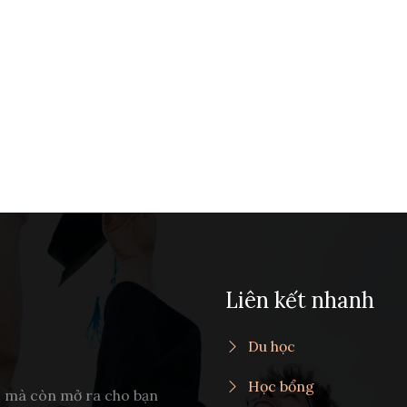
Liên kết nhanh
Du học
Học bổng
c mà còn mở ra cho bạn