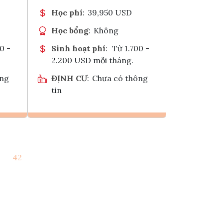
Học phí
:
39,950 USD
Học bổng
:
Không
0 -
Sinh hoạt phí
:
Từ 1.700 -
2.200 USD mỗi tháng.
ông
ĐỊNH CƯ
:
Chưa có thông
tin
Ghi danh
42
k
Tham vấn Interlink