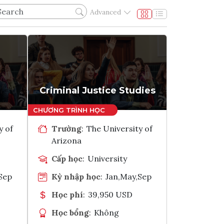
Advanced
Criminal Justice Studies
y of
Trường
:
The University of
Arizona
Cấp học
:
University
Sep
Kỳ nhập học
:
Jan,May,Sep
Học phí
:
39,950 USD
Học bổng
:
Không