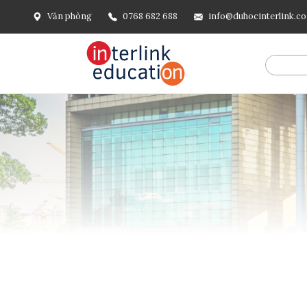
Văn phòng
0768 682 688
info@duhocinterlink.c
@include('frontend.layouts.schema-org', [ 'type' => 'Breadcru
url('/'), ], [ '@type' => 'ListItem', 'position' => 2, 'name' =
=> url()->current(), ], ], ], ])