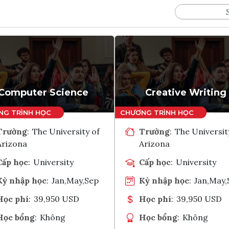
Computer Science
Creative Writing
Trường
:
The University of
Trường
:
The Universit
Arizona
Arizona
Cấp học
:
University
Cấp học
:
University
Kỳ nhập học
:
Jan,May,Sep
Kỳ nhập học
:
Jan,May,
Học phí
:
39,950 USD
Học phí
:
39,950 USD
Học bổng
:
Không
Học bổng
:
Không