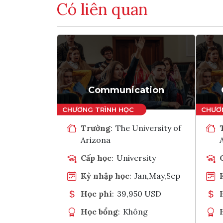
Có liên quan
Communication
Trường
:
The University of
Arizona
Cấp học
:
University
Kỳ nhập học
:
Jan,May,Sep
Học phí
:
39,950 USD
Học bổng
:
Không