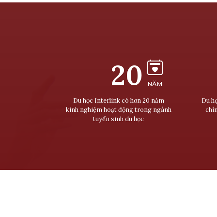
20
NĂM
Du học Interlink có hơn 20 năm
Du họ
kinh nghiệm hoạt động trong ngành
chí
tuyển sinh du học