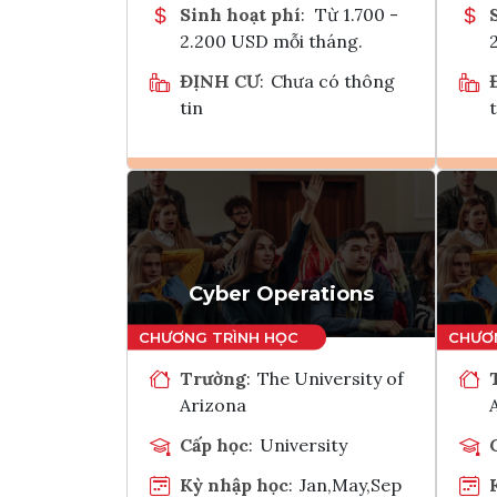
Sinh hoạt phí
:
Từ 1.700 -
2.200 USD mỗi tháng.
ĐỊNH CƯ
:
Chưa có thông
tin
t
Ghi danh
Tham vấn Interlink
Cyber Operations
Trường
:
The University of
Arizona
Cấp học
:
University
Kỳ nhập học
:
Jan,May,Sep