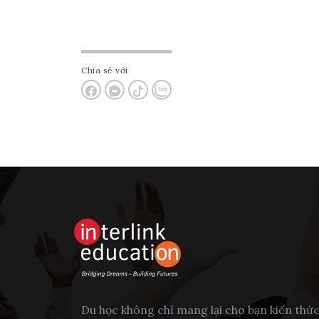
Chia sẻ với
Du học không chỉ mang lại cho bạn kiến thứ