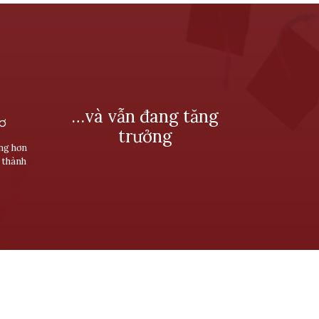
…và vẫn đang tăng
SƠ
trưởng
ùng hơn
 thành