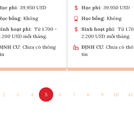
Học phí
:
39,950 USD
Học phí
:
39,950 USD
Học bổng
:
Không
Học bổng
:
Không
Sinh hoạt phí
:
Từ 1.700 -
Sinh hoạt phí
:
Từ 1.70
2.200 USD mỗi tháng.
2.200 USD mỗi tháng.
ĐỊNH CƯ
:
Chưa có thông
ĐỊNH CƯ
:
Chưa có th
in
tin
Ghi danh
Ghi danh
2
3
4
5
6
7
8
9
10
41
Tham vấn Interlink
Tham vấn Interlin