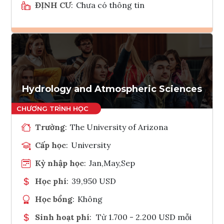
ĐỊNH CƯ
:
Chưa có thông tin
Ghi danh
Tham vấn Interlink
Hydrology and Atmospheric Sciences
Trường
:
The University of Arizona
Cấp học
:
University
Kỳ nhập học
:
Jan,May,Sep
Học phí
:
39,950 USD
Học bổng
:
Không
Sinh hoạt phí
:
Từ 1.700 - 2.200 USD mỗi