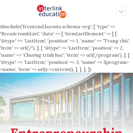
@include('frontend.layouts.schema-org', [ 'type' =>
'BreadcrumbList', 'data' => [ 'itemListElement' => [ [
'@type' => 'ListItem', 'position' => 1, 'name' => 'Trang chủ',
'item' => url('/'), ], [ '@type' => 'ListItem', 'position' => 2,
'name' => 'Chương trình học', 'item' => url('/program'), ], [
'@type' => 'ListItem', 'position' => 3, 'name' => $program-
>name, 'item' => url()->current(), ], ], ], ])