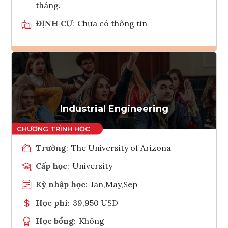
tháng.
ĐỊNH CƯ
:
Chưa có thông tin
Ghi danh
Tham vấn Interlink
Industrial Engineering
Trường
:
The University of Arizona
Cấp học
:
University
Kỳ nhập học
:
Jan,May,Sep
Học phí
:
39,950 USD
Học bổng
:
Không