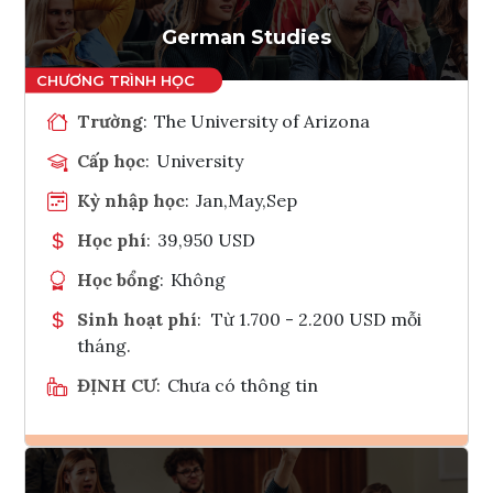
Tham vấn Interlink
German Studies
Trường
:
The University of Arizona
Cấp học
:
University
Kỳ nhập học
:
Jan,May,Sep
Học phí
:
39,950 USD
Học bổng
:
Không
Sinh hoạt phí
:
Từ 1.700 - 2.200 USD mỗi
tháng.
ĐỊNH CƯ
:
Chưa có thông tin
Ghi danh