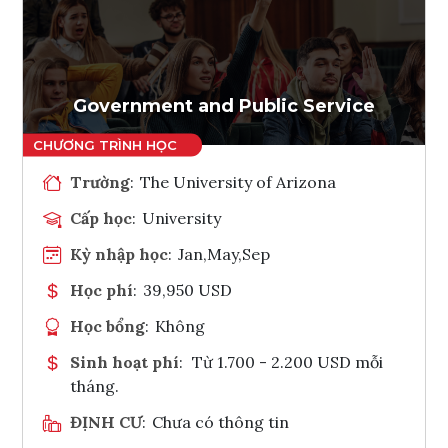
Ghi danh
Tham vấn Interlink
Government and Public Service
Trường
:
The University of Arizona
Cấp học
:
University
Kỳ nhập học
:
Jan,May,Sep
Học phí
:
39,950 USD
Học bổng
:
Không
Sinh hoạt phí
:
Từ 1.700 - 2.200 USD mỗi
tháng.
ĐỊNH CƯ
:
Chưa có thông tin