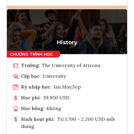
Ghi danh
Tham vấn Interlink
History
Trường
:
The University of Arizona
Cấp học
:
University
Kỳ nhập học
:
Jan,May,Sep
Học phí
:
39,950 USD
Học bổng
:
Không
Sinh hoạt phí
:
Từ 1.700 - 2.200 USD mỗi
tháng.