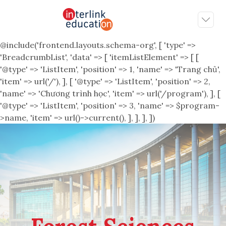
@include('frontend.layouts.schema-org', [ 'type' =>
'BreadcrumbList', 'data' => [ 'itemListElement' => [ [
'@type' => 'ListItem', 'position' => 1, 'name' => 'Trang chủ',
'item' => url('/'), ], [ '@type' => 'ListItem', 'position' => 2,
'name' => 'Chương trình học', 'item' => url('/program'), ], [
'@type' => 'ListItem', 'position' => 3, 'name' => $program-
>name, 'item' => url()->current(), ], ], ], ])