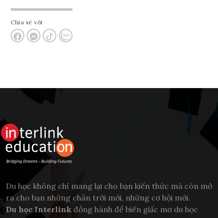
Chia sẻ với
Du học không chỉ mang lại cho bạn kiến thức mà còn mở
ra cho bạn những chân trời mới, những cơ hội mới.
Du học Interlink
đồng hành để biến giấc mơ du học