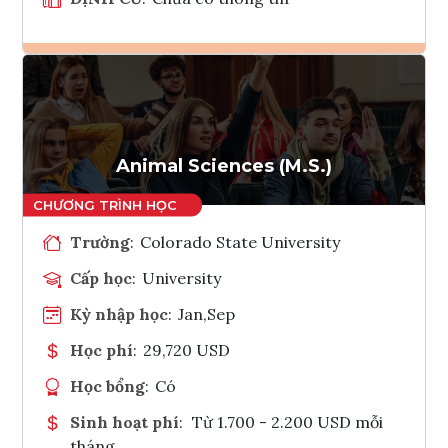
Ghi danh
Tham vấn Interlink
Animal Sciences (M.S.)
Trường
:
Colorado State University
Cấp học
:
University
Kỳ nhập học
:
Jan,Sep
Học phí
:
29,720 USD
Học bổng
:
Có
Sinh hoạt phí
:
Từ 1.700 - 2.200 USD mỗi
tháng.