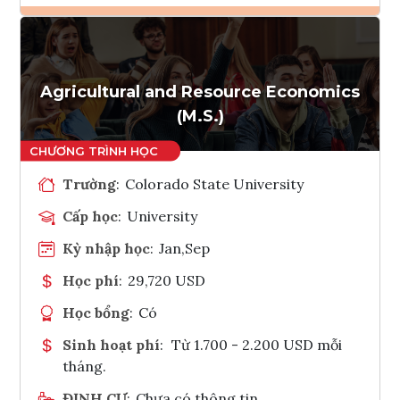
Ghi danh
Tham vấn Interlink
Agricultural and Resource Economics
(M.S.)
Trường
:
Colorado State University
Cấp học
:
University
Kỳ nhập học
:
Jan,Sep
Học phí
:
29,720 USD
Học bổng
:
Có
Sinh hoạt phí
:
Từ 1.700 - 2.200 USD mỗi
tháng.
ĐỊNH CƯ
:
Chưa có thông tin