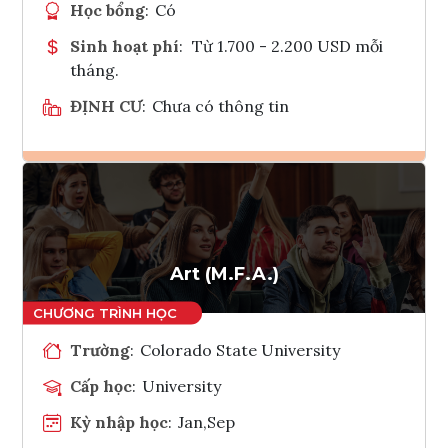
Học bổng
:
Có
Sinh hoạt phí
:
Từ 1.700 - 2.200 USD mỗi
tháng.
ĐỊNH CƯ
:
Chưa có thông tin
Ghi danh
Tham vấn Interlink
Art (M.F.A.)
Trường
:
Colorado State University
Cấp học
:
University
Kỳ nhập học
:
Jan,Sep