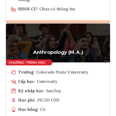
ĐỊNH CƯ
:
Chưa có thông tin
Ghi danh
Tham vấn Interlink
Anthropology (M.A.)
Trường
:
Colorado State University
Cấp học
:
University
Kỳ nhập học
:
Jan,Sep
Học phí
:
29,720 USD
Học bổng
:
Có