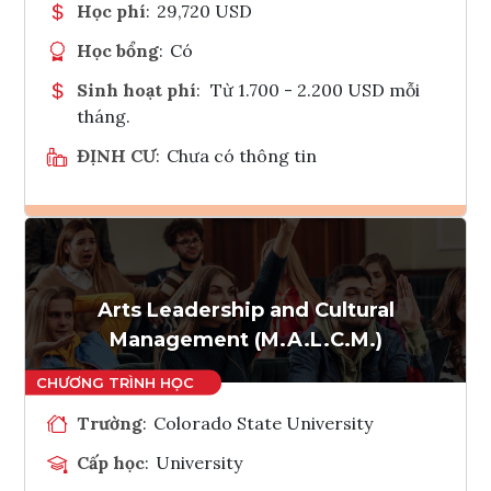
Học phí
:
29,720 USD
Học bổng
:
Có
Sinh hoạt phí
:
Từ 1.700 - 2.200 USD mỗi
tháng.
ĐỊNH CƯ
:
Chưa có thông tin
Ghi danh
Tham vấn Interlink
Arts Leadership and Cultural
Management (M.A.L.C.M.)
Trường
:
Colorado State University
Cấp học
:
University