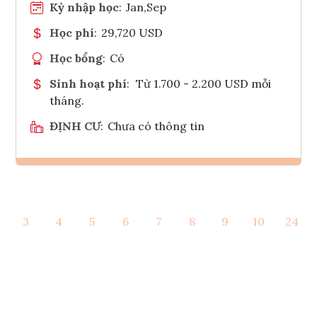
Kỳ nhập học
:
Jan,Sep
Học phí
:
29,720 USD
Học bổng
:
Có
Sinh hoạt phí
:
Từ 1.700 - 2.200 USD mỗi
tháng.
ĐỊNH CƯ
:
Chưa có thông tin
Ghi danh
3
4
5
6
7
8
9
10
24
Tham vấn Interlink