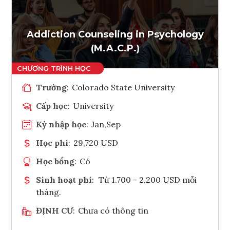
Ghi danh
Tham vấn Interlink
Addiction Counseling in Psychology
(M.A.C.P.)
Trường
:
Colorado State University
Cấp học
:
University
Kỳ nhập học
:
Jan,Sep
Học phí
:
29,720 USD
Học bổng
:
Có
Sinh hoạt phí
:
Từ 1.700 - 2.200 USD mỗi
tháng.
ĐỊNH CƯ
:
Chưa có thông tin