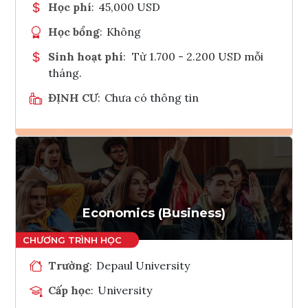
Học phí
:
45,000 USD
Học bổng
:
Không
Sinh hoạt phí
:
Từ 1.700 - 2.200 USD mỗi
tháng.
ĐỊNH CƯ
:
Chưa có thông tin
Ghi danh
Tham vấn Interlink
Economics (Business)
Trường
:
Depaul University
Cấp học
:
University