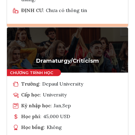
ĐỊNH CƯ
:
Chưa có thông tin
Ghi danh
Tham vấn Interlink
Dramaturgy/Criticism
Trường
:
Depaul University
Cấp học
:
University
Kỳ nhập học
:
Jan,Sep
Học phí
:
45,000 USD
Học bổng
:
Không