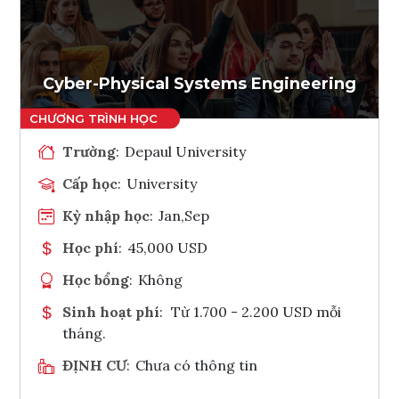
Ghi danh
Tham vấn Interlink
Cyber-Physical Systems Engineering
Trường
:
Depaul University
Cấp học
:
University
Kỳ nhập học
:
Jan,Sep
Học phí
:
45,000 USD
Học bổng
:
Không
Sinh hoạt phí
:
Từ 1.700 - 2.200 USD mỗi
tháng.
ĐỊNH CƯ
:
Chưa có thông tin