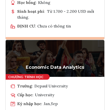
Học bổng
:
Không
Sinh hoạt phí
:
Từ 1.700 - 2.200 USD mỗi
tháng.
ĐỊNH CƯ
:
Chưa có thông tin
Ghi danh
Tham vấn Interlink
Economic Data Analytics
Trường
:
Depaul University
Cấp học
:
University
Kỳ nhập học
:
Jan,Sep