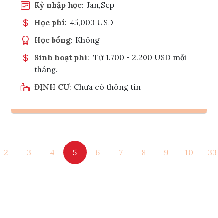
Kỳ nhập học
:
Jan,Sep
Học phí
:
45,000 USD
Học bổng
:
Không
Sinh hoạt phí
:
Từ 1.700 - 2.200 USD mỗi
tháng.
ĐỊNH CƯ
:
Chưa có thông tin
Ghi danh
2
3
4
5
6
7
8
9
10
33
Tham vấn Interlink