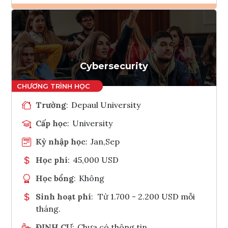
Ghi danh
Tham vấn Interlink
Cybersecurity
Trường
:
Depaul University
Cấp học
:
University
Kỳ nhập học
:
Jan,Sep
Học phí
:
45,000 USD
Học bổng
:
Không
Sinh hoạt phí
:
Từ 1.700 - 2.200 USD mỗi
tháng.
ĐỊNH CƯ
:
Chưa có thông tin