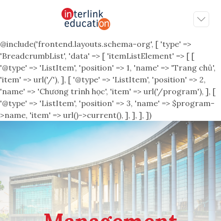
@include('frontend.layouts.schema-org', [ 'type' =>
'BreadcrumbList', 'data' => [ 'itemListElement' => [ [
'@type' => 'ListItem', 'position' => 1, 'name' => 'Trang chủ',
'item' => url('/'), ], [ '@type' => 'ListItem', 'position' => 2,
'name' => 'Chương trình học', 'item' => url('/program'), ], [
'@type' => 'ListItem', 'position' => 3, 'name' => $program-
>name, 'item' => url()->current(), ], ], ], ])