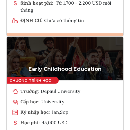
Sinh hoạt phí
:
Từ 1.700 - 2.200 USD mỗi
tháng.
ĐỊNH CƯ
:
Chưa có thông tin
Ghi danh
Tham vấn Interlink
Early Childhood Education
Trường
:
Depaul University
Cấp học
:
University
Kỳ nhập học
:
Jan,Sep
Học phí
:
45,000 USD