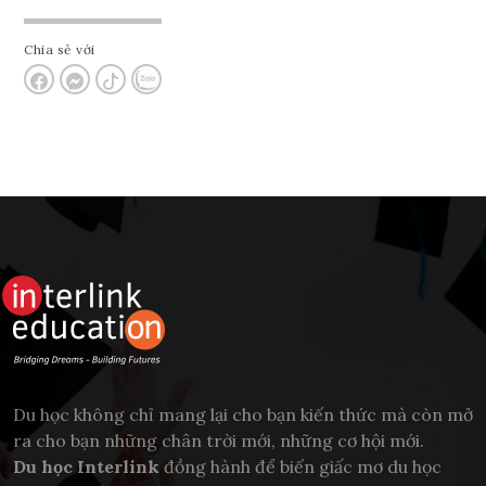
Chia sẻ với
Du học không chỉ mang lại cho bạn kiến thức mà còn mở
ra cho bạn những chân trời mới, những cơ hội mới.
Du học Interlink
đồng hành để biến giấc mơ du học