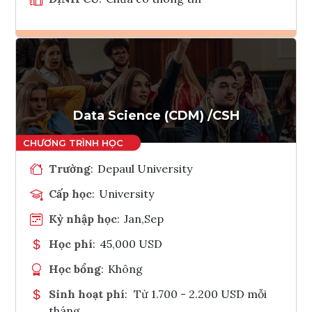
Ghi danh
Tham vấn Interlink
Data Science (CDM) /CSH
Trường
:
Depaul University
Cấp học
:
University
Kỳ nhập học
:
Jan,Sep
Học phí
:
45,000 USD
Học bổng
:
Không
Sinh hoạt phí
:
Từ 1.700 - 2.200 USD mỗi
tháng.