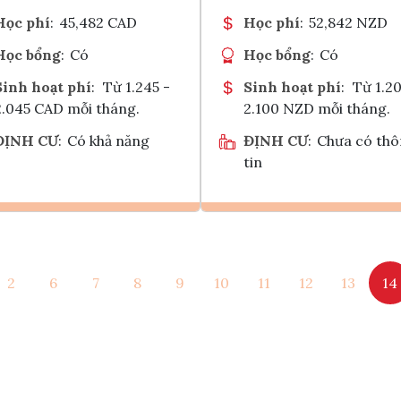
Học phí
:
45,482 CAD
Học phí
:
52,842 NZD
Học bổng
:
Có
Học bổng
:
Có
Sinh hoạt phí
:
Từ 1.245 -
Sinh hoạt phí
:
Từ 1.20
2.045 CAD mỗi tháng.
2.100 NZD mỗi tháng.
ĐỊNH CƯ
:
Có khả năng
ĐỊNH CƯ
:
Chưa có th
tin
Ghi danh
Ghi danh
2
6
7
8
9
10
11
12
13
14
Tham vấn Interlink
Tham vấn Interlin