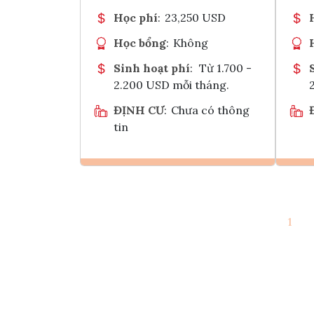
Học phí
:
23,250 USD
Học bổng
:
Không
Sinh hoạt phí
:
Từ 1.700 -
2.200 USD mỗi tháng.
ĐỊNH CƯ
:
Chưa có thông
tin
Ghi danh
1
Tham vấn Interlink