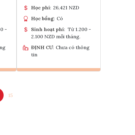
Học phí
:
26,421 NZD
Học bổng
:
Có
0 -
Sinh hoạt phí
:
Từ 1.200 -
2.100 NZD mỗi tháng.
ông
ĐỊNH CƯ
:
Chưa có thông
tin
Ghi danh
15
k
Tham vấn Interlink