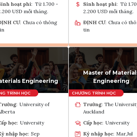
Sinh hoạt phí
:
Từ 1.700 -
Sinh hoạt phí
:
Từ 1.70
2.200 USD mỗi tháng.
2.200 USD mỗi tháng.
ĐỊNH CƯ
:
Chưa có thông
ĐỊNH CƯ
:
Chưa có th
in
tin
Ghi danh
Ghi danh
Tham vấn Interlink
Tham vấn Interlin
Master of Material
terials Engineering
Engineering
Trường
:
University of
Trường
:
The Universit
Alberta
Auckland
Cấp học
:
University
Cấp học
:
University
Kỳ nhập học
:
Sep
Kỳ nhập học
:
Mar,Jul