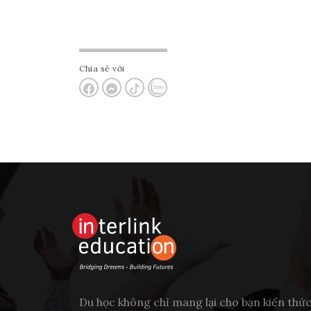
Chia sẻ với
Du học không chỉ mang lại cho bạn kiến thứ