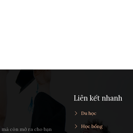
Liên kết nhanh
Du học
Học bổng
c mà còn mở ra cho bạn