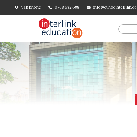
Văn phòng
0768 682 688
info@duhocinterlink.c
@include('frontend.layouts.schema-org', [ 'type' => 'Breadcru
url('/'), ], [ '@type' => 'ListItem', 'position' => 2, 'name' =
=> url()->current(), ], ], ], ])