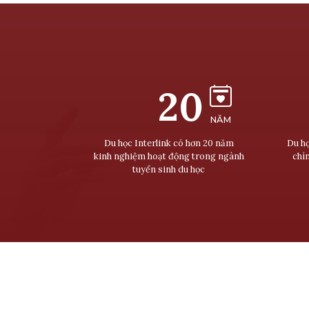
20
NĂM
Du học Interlink có hơn 20 năm
Du họ
kinh nghiệm hoạt động trong ngành
chí
tuyển sinh du học