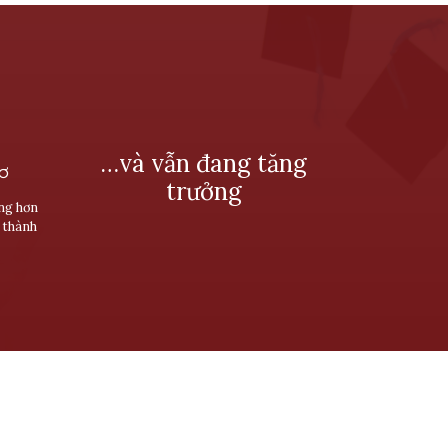
…và vẫn đang tăng
SƠ
trưởng
ùng hơn
 thành