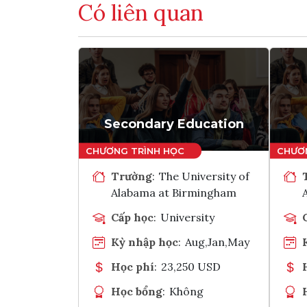
Có liên quan
Secondary Education
Trường
:
The University of
Alabama at Birmingham
Cấp học
:
University
Kỳ nhập học
:
Aug,Jan,May
Học phí
:
23,250 USD
Học bổng
:
Không