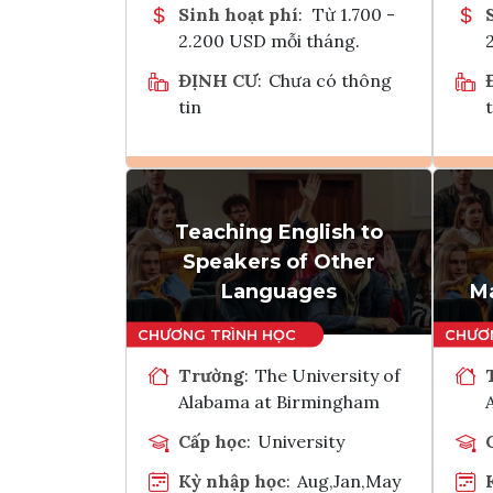
Sinh hoạt phí
:
Từ 1.700 -
2.200 USD mỗi tháng.
ĐỊNH CƯ
:
Chưa có thông
tin
t
Ghi danh
Teaching English to
Tham vấn Interlink
Speakers of Other
Languages
Ma
Trường
:
The University of
Alabama at Birmingham
Cấp học
:
University
Kỳ nhập học
:
Aug,Jan,May