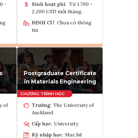
0 -
Sinh hoạt phí
:
Từ 1.700 -
2.200 USD mỗi tháng.
ông
ĐỊNH CƯ
:
Chưa có thông
tin
Ghi danh
k
Tham vấn Interlink
s
Postgraduate Certificate
in Materials Engineering
y of
Trường
:
The University of
Auckland
Cấp học
:
University
Kỳ nhập học
:
Mar,Jul