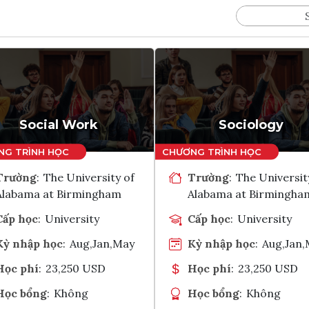
Social Work
Sociology
Trường
:
The University of
Trường
:
The Universit
Alabama at Birmingham
Alabama at Birmingha
Cấp học
:
University
Cấp học
:
University
Kỳ nhập học
:
Aug,Jan,May
Kỳ nhập học
:
Aug,Jan
Học phí
:
23,250 USD
Học phí
:
23,250 USD
Học bổng
:
Không
Học bổng
:
Không