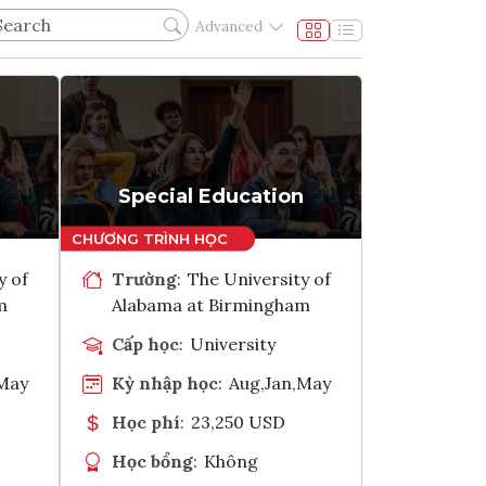
Advanced
Special Education
y of
Trường
:
The University of
m
Alabama at Birmingham
Cấp học
:
University
,May
Kỳ nhập học
:
Aug,Jan,May
Học phí
:
23,250 USD
Học bổng
:
Không