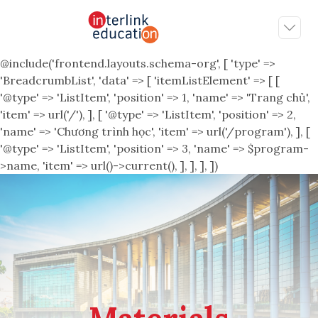
@include('frontend.layouts.schema-org', [ 'type' =>
'BreadcrumbList', 'data' => [ 'itemListElement' => [ [
'@type' => 'ListItem', 'position' => 1, 'name' => 'Trang chủ',
'item' => url('/'), ], [ '@type' => 'ListItem', 'position' => 2,
'name' => 'Chương trình học', 'item' => url('/program'), ], [
'@type' => 'ListItem', 'position' => 3, 'name' => $program-
>name, 'item' => url()->current(), ], ], ], ])