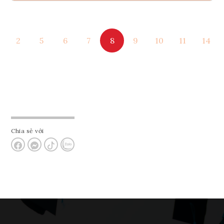
Ghi danh
2
5
6
7
8
9
10
11
14
Tham vấn Interlink
Chia sẻ với