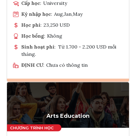
Cấp học
:
University
Kỳ nhập học
:
Aug,Jan,May
Học phí
:
23,250 USD
Học bổng
:
Không
Sinh hoạt phí
:
Từ 1.700 - 2.200 USD mỗi
tháng.
ĐỊNH CƯ
:
Chưa có thông tin
Ghi danh
Tham vấn Interlink
Arts Education