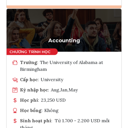
Ghi danh
Tham vấn Interlink
Accounting
Trường
:
The University of Alabama at
Birmingham
Cấp học
:
University
Kỳ nhập học
:
Aug,Jan,May
Học phí
:
23,250 USD
Học bổng
:
Không
Sinh hoạt phí
:
Từ 1.700 - 2.200 USD mỗi
tháng.