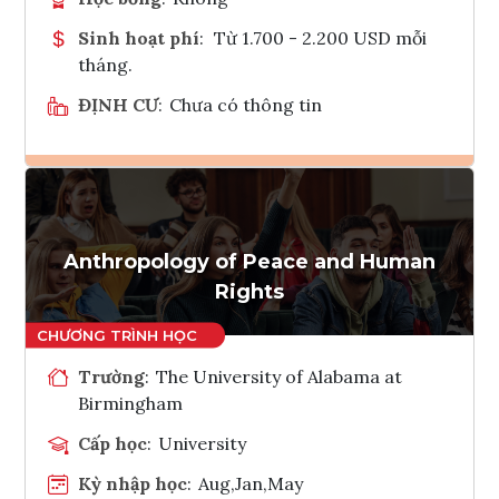
Sinh hoạt phí
:
Từ 1.700 - 2.200 USD mỗi
tháng.
ĐỊNH CƯ
:
Chưa có thông tin
Ghi danh
Tham vấn Interlink
Anthropology of Peace and Human
Rights
Trường
:
The University of Alabama at
Birmingham
Cấp học
:
University
Kỳ nhập học
:
Aug,Jan,May