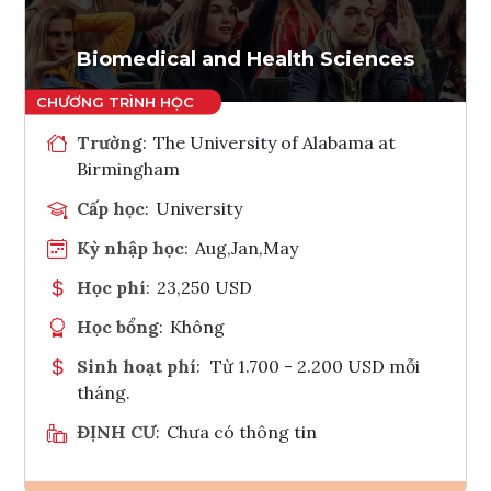
Tham vấn Interlink
Biomedical and Health Sciences
Trường
:
The University of Alabama at
Birmingham
Cấp học
:
University
Kỳ nhập học
:
Aug,Jan,May
Học phí
:
23,250 USD
Học bổng
:
Không
Sinh hoạt phí
:
Từ 1.700 - 2.200 USD mỗi
tháng.
ĐỊNH CƯ
:
Chưa có thông tin