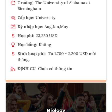
Trường
:
The University of Alabama at
Birmingham
Cấp học
:
University
Kỳ nhập học
:
Aug,Jan,May
Học phí
:
23,250 USD
Học bổng
:
Không
Sinh hoạt phí
:
Từ 1.700 - 2.200 USD mỗi
tháng.
ĐỊNH CƯ
:
Chưa có thông tin
Ghi danh
Tham vấn Interlink
Biology