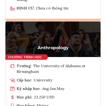
ĐỊNH CƯ
:
Chưa có thông tin
Ghi danh
Tham vấn Interlink
Anthropology
Trường
:
The University of Alabama at
Birmingham
Cấp học
:
University
Kỳ nhập học
:
Aug,Jan,May
Học phí
:
23,250 USD
Học bổng
:
Không