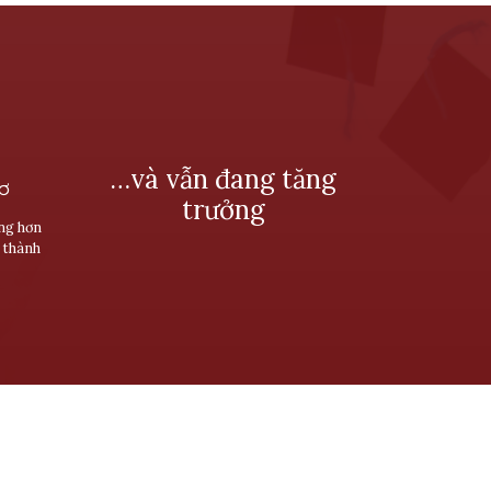
…và vẫn đang tăng
SƠ
trưởng
ùng hơn
 thành