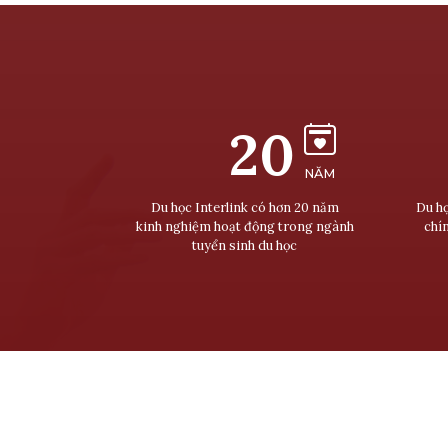
20
NĂM
Du học Interlink có hơn 20 năm
Du họ
kinh nghiệm hoạt động trong ngành
chí
tuyển sinh du học