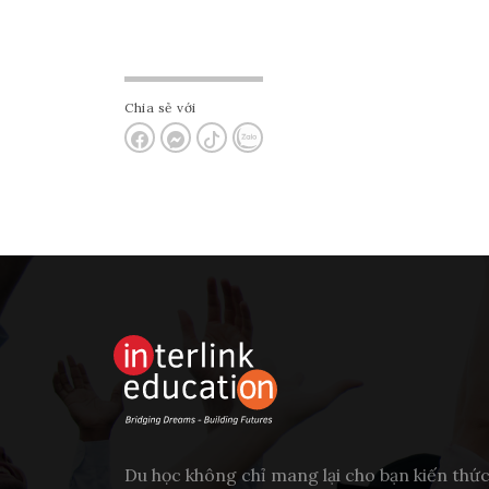
Chia sẻ với
Du học không chỉ mang lại cho bạn kiến thứ