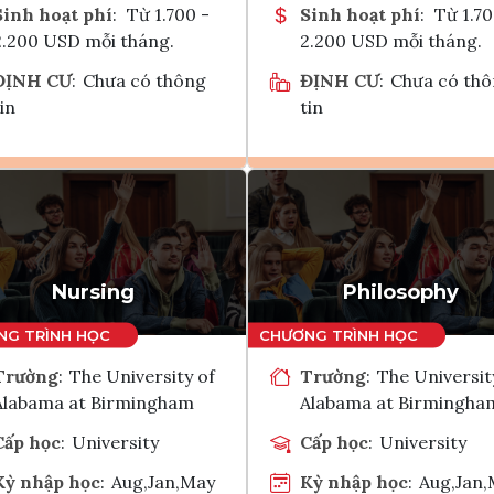
Sinh hoạt phí
:
Từ 1.700 -
Sinh hoạt phí
:
Từ 1.70
2.200 USD mỗi tháng.
2.200 USD mỗi tháng.
ĐỊNH CƯ
:
Chưa có thông
ĐỊNH CƯ
:
Chưa có th
in
tin
Ghi danh
Ghi danh
Tham vấn Interlink
Tham vấn Interlin
Nursing
Philosophy
Trường
:
The University of
Trường
:
The Universit
Alabama at Birmingham
Alabama at Birmingha
Cấp học
:
University
Cấp học
:
University
Kỳ nhập học
:
Aug,Jan,May
Kỳ nhập học
:
Aug,Jan