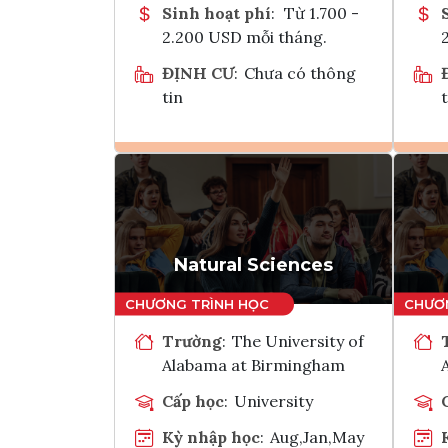
Sinh hoạt phí
:
Từ 1.700 -
2.200 USD mỗi tháng.
ĐỊNH CƯ
:
Chưa có thông
tin
t
Ghi danh
Tham vấn Interlink
Natural Sciences
Trường
:
The University of
Alabama at Birmingham
Cấp học
:
University
Kỳ nhập học
:
Aug,Jan,May