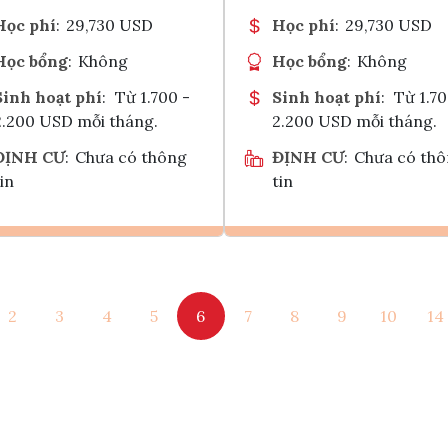
Học phí
:
29,730 USD
Học phí
:
29,730 USD
Học bổng
:
Không
Học bổng
:
Không
Sinh hoạt phí
:
Từ 1.700 -
Sinh hoạt phí
:
Từ 1.70
2.200 USD mỗi tháng.
2.200 USD mỗi tháng.
ĐỊNH CƯ
:
Chưa có thông
ĐỊNH CƯ
:
Chưa có th
in
tin
Ghi danh
Ghi danh
2
3
4
5
6
7
8
9
10
14
Tham vấn Interlink
Tham vấn Interlin