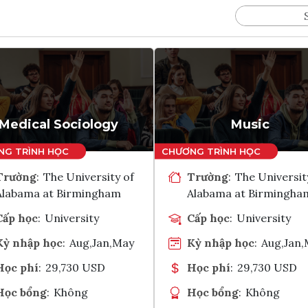
Medical Sociology
Music
Trường
:
The University of
Trường
:
The Universit
Alabama at Birmingham
Alabama at Birmingha
Cấp học
:
University
Cấp học
:
University
Kỳ nhập học
:
Aug,Jan,May
Kỳ nhập học
:
Aug,Jan
Học phí
:
29,730 USD
Học phí
:
29,730 USD
Học bổng
:
Không
Học bổng
:
Không