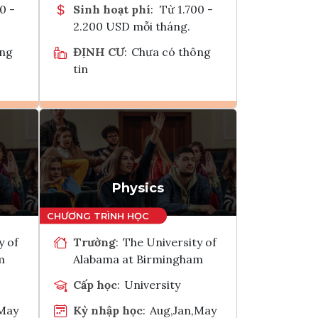
0 -
Sinh hoạt phí
:
Từ 1.700 -
2.200 USD mỗi tháng.
ông
ĐỊNH CƯ
:
Chưa có thông
tin
Ghi danh
k
Tham vấn Interlink
Physics
y of
Trường
:
The University of
m
Alabama at Birmingham
Cấp học
:
University
,May
Kỳ nhập học
:
Aug,Jan,May