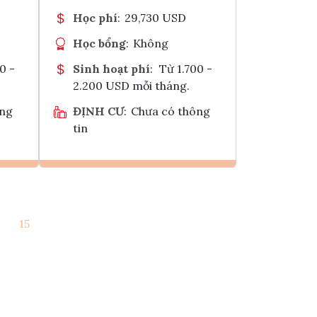
Học phí
:
29,730 USD
Học bổng
:
Không
0 -
Sinh hoạt phí
:
Từ 1.700 -
2.200 USD mỗi tháng.
ông
ĐỊNH CƯ
:
Chưa có thông
tin
Ghi danh
15
k
Tham vấn Interlink