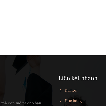
Liên kết nhanh
Du học
Học bổng
c mà còn mở ra cho bạn