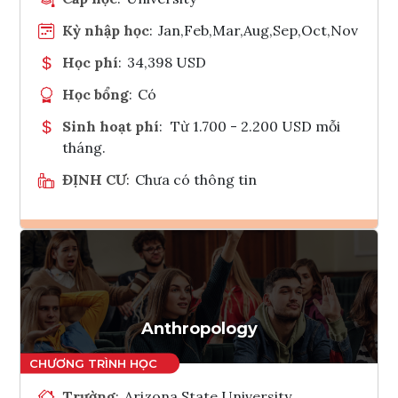
Kỳ nhập học
:
Jan,Feb,Mar,Aug,Sep,Oct,Nov
Học phí
:
34,398 USD
Học bổng
:
Có
Sinh hoạt phí
:
Từ 1.700 - 2.200 USD mỗi
tháng.
ĐỊNH CƯ
:
Chưa có thông tin
Ghi danh
Tham vấn Interlink
Anthropology
Trường
:
Arizona State University