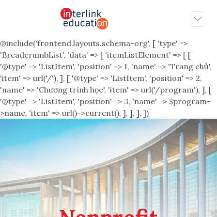
@include('frontend.layouts.schema-org', [ 'type' =>
'BreadcrumbList', 'data' => [ 'itemListElement' => [ [
'@type' => 'ListItem', 'position' => 1, 'name' => 'Trang chủ',
'item' => url('/'), ], [ '@type' => 'ListItem', 'position' => 2,
'name' => 'Chương trình học', 'item' => url('/program'), ], [
'@type' => 'ListItem', 'position' => 3, 'name' => $program-
>name, 'item' => url()->current(), ], ], ], ])