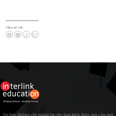
Chia sẻ với
Du học không chỉ mang lại cho bạn kiến thức mà còn mở