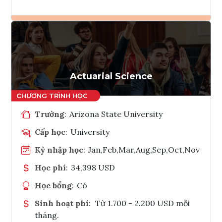
Ghi danh
Tham vấn Interlink
Actuarial Science
Trường
:
Arizona State University
Cấp học
:
University
Kỳ nhập học
:
Jan,Feb,Mar,Aug,Sep,Oct,Nov
Học phí
:
34,398 USD
Học bổng
:
Có
Sinh hoạt phí
:
Từ 1.700 - 2.200 USD mỗi
tháng.