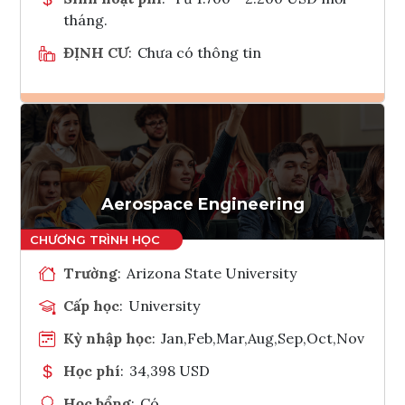
tháng.
ĐỊNH CƯ
:
Chưa có thông tin
Ghi danh
Tham vấn Interlink
Aerospace Engineering
Trường
:
Arizona State University
Cấp học
:
University
Kỳ nhập học
:
Jan,Feb,Mar,Aug,Sep,Oct,Nov
Học phí
:
34,398 USD
Học bổng
:
Có