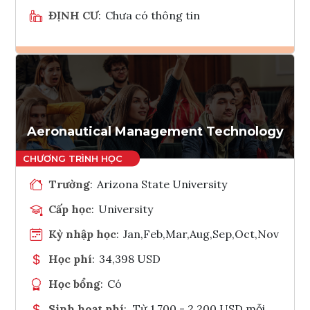
ĐỊNH CƯ
:
Chưa có thông tin
Ghi danh
Tham vấn Interlink
Aeronautical Management Technology
Trường
:
Arizona State University
Cấp học
:
University
Kỳ nhập học
:
Jan,Feb,Mar,Aug,Sep,Oct,Nov
Học phí
:
34,398 USD
Học bổng
:
Có
Sinh hoạt phí
:
Từ 1.700 - 2.200 USD mỗi