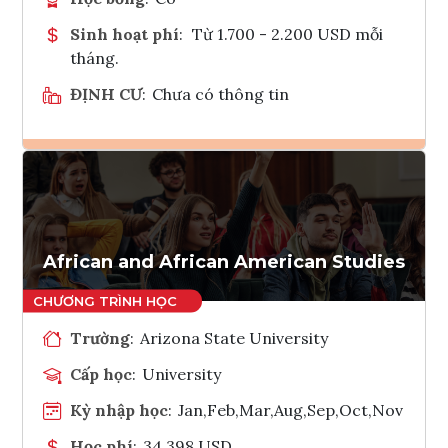
Sinh hoạt phí
:
Từ 1.700 - 2.200 USD mỗi
tháng.
ĐỊNH CƯ
:
Chưa có thông tin
Ghi danh
Tham vấn Interlink
African and African American Studies
Trường
:
Arizona State University
Cấp học
:
University
Kỳ nhập học
:
Jan,Feb,Mar,Aug,Sep,Oct,Nov
Học phí
:
34,398 USD