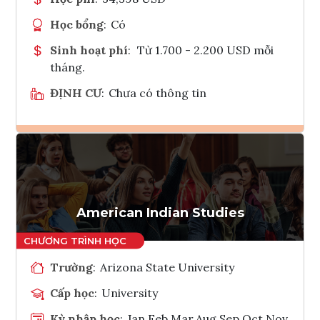
Học bổng
:
Có
Sinh hoạt phí
:
Từ 1.700 - 2.200 USD mỗi
tháng.
ĐỊNH CƯ
:
Chưa có thông tin
Ghi danh
Tham vấn Interlink
American Indian Studies
Trường
:
Arizona State University
Cấp học
:
University
Kỳ nhập học
:
Jan,Feb,Mar,Aug,Sep,Oct,Nov