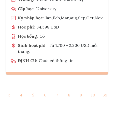
Cấp học
:
University
Kỳ nhập học
:
Jan,Feb,Mar,Aug,Sep,Oct,Nov
Học phí
:
34,398 USD
Học bổng
:
Có
Sinh hoạt phí
:
Từ 1.700 - 2.200 USD mỗi
tháng.
ĐỊNH CƯ
:
Chưa có thông tin
Ghi danh
3
4
5
6
7
8
9
10
39
Tham vấn Interlink