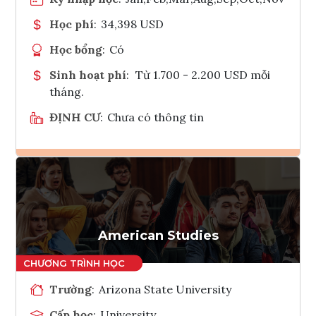
Học phí
:
34,398 USD
Học bổng
:
Có
Sinh hoạt phí
:
Từ 1.700 - 2.200 USD mỗi
tháng.
ĐỊNH CƯ
:
Chưa có thông tin
Ghi danh
Tham vấn Interlink
American Studies
Trường
:
Arizona State University
Cấp học
:
University