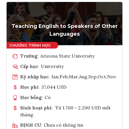
Teaching English to Speakers of Other
Languages
Trường
:
Arizona State University
Cấp học
:
University
Kỳ nhập học
:
Jan,Feb,Mar,Aug,Sep,Oct,Nov
Học phí
:
37,044 USD
Học bổng
:
Có
Sinh hoạt phí
:
Từ 1.700 - 2.200 USD mỗi
tháng.
ĐỊNH CƯ
:
Chưa có thông tin