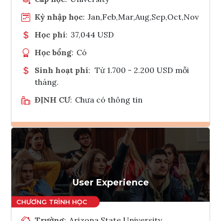
Kỳ nhập học
:
Jan,Feb,Mar,Aug,Sep,Oct,Nov
Học phí
:
37,044 USD
Học bổng
:
Có
Sinh hoạt phí
:
Từ 1.700 - 2.200 USD mỗi
tháng.
ĐỊNH CƯ
:
Chưa có thông tin
Ghi danh
Tham vấn Interlink
User Experience
Trường
:
Arizona State University