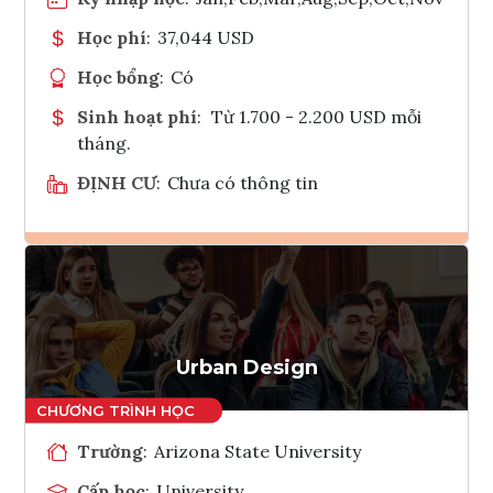
Học phí
:
37,044 USD
Học bổng
:
Có
Sinh hoạt phí
:
Từ 1.700 - 2.200 USD mỗi
tháng.
ĐỊNH CƯ
:
Chưa có thông tin
Ghi danh
Tham vấn Interlink
Urban Design
Trường
:
Arizona State University
Cấp học
:
University