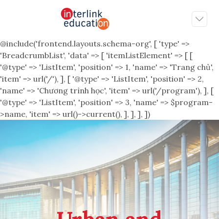
@include('frontend.layouts.schema-org', [ 'type' =>
'BreadcrumbList', 'data' => [ 'itemListElement' => [ [
'@type' => 'ListItem', 'position' => 1, 'name' => 'Trang chủ',
'item' => url('/'), ], [ '@type' => 'ListItem', 'position' => 2,
'name' => 'Chương trình học', 'item' => url('/program'), ], [
'@type' => 'ListItem', 'position' => 3, 'name' => $program-
>name, 'item' => url()->current(), ], ], ], ])