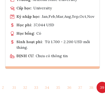
Cấp học
:
University
Kỳ nhập học
:
Jan,Feb,Mar,Aug,Sep,Oct,Nov
Học phí
:
37,044 USD
Học bổng
:
Có
Sinh hoạt phí
:
Từ 1.700 - 2.200 USD mỗi
tháng.
ĐỊNH CƯ
:
Chưa có thông tin
Ghi danh
2
31
32
33
34
35
36
37
38
39
Tham vấn Interlink