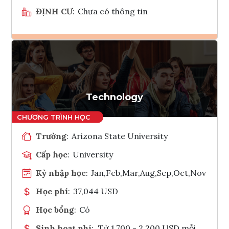
ĐỊNH CƯ
:
Chưa có thông tin
Ghi danh
Tham vấn Interlink
Technology
Trường
:
Arizona State University
Cấp học
:
University
Kỳ nhập học
:
Jan,Feb,Mar,Aug,Sep,Oct,Nov
Học phí
:
37,044 USD
Học bổng
:
Có
Sinh hoạt phí
:
Từ 1.700 - 2.200 USD mỗi