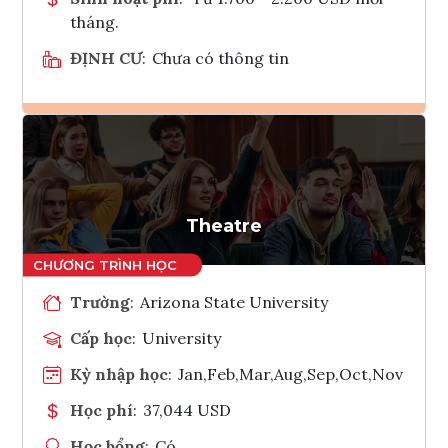
tháng.
ĐỊNH CƯ
:
Chưa có thông tin
Ghi danh
Tham vấn Interlink
Theatre
Trường
:
Arizona State University
Cấp học
:
University
Kỳ nhập học
:
Jan,Feb,Mar,Aug,Sep,Oct,Nov
Học phí
:
37,044 USD
Học bổng
:
Có