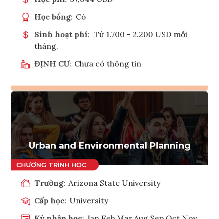
Học bổng
:
Có
Sinh hoạt phí
:
Từ 1.700 - 2.200 USD mỗi
tháng.
ĐỊNH CƯ
:
Chưa có thông tin
Ghi danh
Tham vấn Interlink
Urban and Environmental Planning
Trường
:
Arizona State University
Cấp học
:
University
Kỳ nhập học
:
Jan,Feb,Mar,Aug,Sep,Oct,Nov