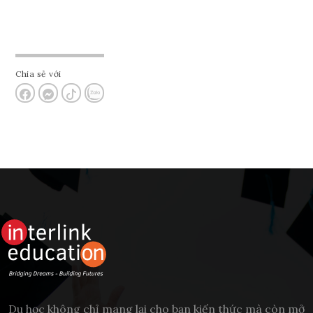
Chia sẻ với
Du học không chỉ mang lại cho bạn kiến thức mà còn mở