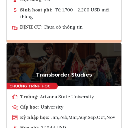
Sinh hoạt phí
:
Từ 1.700 - 2.200 USD mỗi
tháng.
ĐỊNH CƯ
:
Chưa có thông tin
Ghi danh
Tham vấn Interlink
Transborder Studies
Trường
:
Arizona State University
Cấp học
:
University
Kỳ nhập học
:
Jan,Feb,Mar,Aug,Sep,Oct,Nov
Học phí
:
37,044 USD