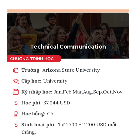
Ghi danh
Tham vấn Interlink
Technical Communication
Trường
:
Arizona State University
Cấp học
:
University
Kỳ nhập học
:
Jan,Feb,Mar,Aug,Sep,Oct,Nov
Học phí
:
37,044 USD
Học bổng
:
Có
Sinh hoạt phí
:
Từ 1.700 - 2.200 USD mỗi
tháng.