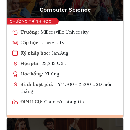
Tham vấn Interlink
Computer Science
Trường
:
Millersville University
Cấp học
:
University
Kỳ nhập học
:
Jan,Aug
Học phí
:
22,232 USD
Học bổng
:
Không
Sinh hoạt phí
:
Từ 1.700 - 2.200 USD mỗi
tháng.
ĐỊNH CƯ
:
Chưa có thông tin
Ghi danh