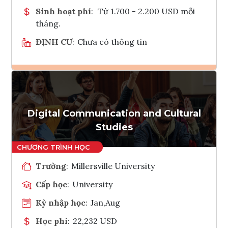
Sinh hoạt phí
:
Từ 1.700 - 2.200 USD mỗi
tháng.
ĐỊNH CƯ
:
Chưa có thông tin
Ghi danh
Tham vấn Interlink
Digital Communication and Cultural
Studies
Trường
:
Millersville University
Cấp học
:
University
Kỳ nhập học
:
Jan,Aug
Học phí
:
22,232 USD