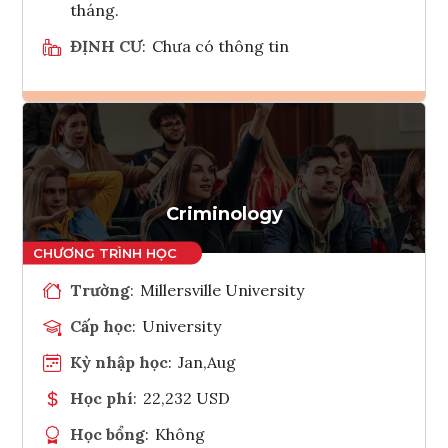
tháng.
ĐỊNH CƯ
:
Chưa có thông tin
Ghi danh
Tham vấn Interlink
Criminology
Trường
:
Millersville University
Cấp học
:
University
Kỳ nhập học
:
Jan,Aug
Học phí
:
22,232 USD
Học bổng
:
Không