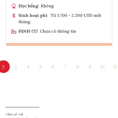
Học bổng
:
Không
Sinh hoạt phí
:
Từ 1.700 - 2.200 USD mỗi
tháng.
ĐỊNH CƯ
:
Chưa có thông tin
Ghi danh
2
3
4
5
6
7
8
9
10
13
Tham vấn Interlink
Chia sẻ với