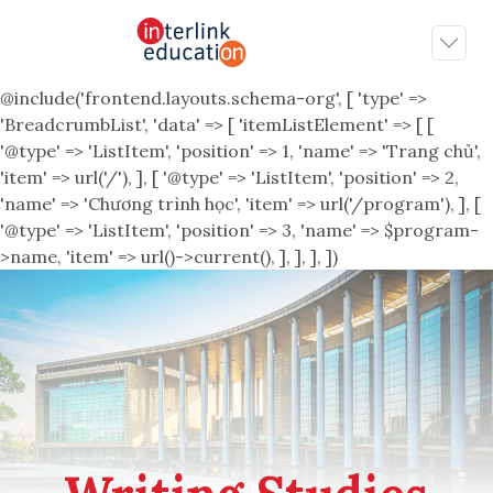
@include('frontend.layouts.schema-org', [ 'type' =>
'BreadcrumbList', 'data' => [ 'itemListElement' => [ [
'@type' => 'ListItem', 'position' => 1, 'name' => 'Trang chủ',
'item' => url('/'), ], [ '@type' => 'ListItem', 'position' => 2,
'name' => 'Chương trình học', 'item' => url('/program'), ], [
'@type' => 'ListItem', 'position' => 3, 'name' => $program-
>name, 'item' => url()->current(), ], ], ], ])