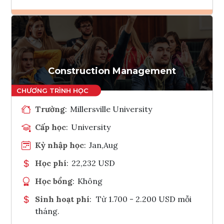
Ghi danh
Tham vấn Interlink
Construction Management
Trường
:
Millersville University
Cấp học
:
University
Kỳ nhập học
:
Jan,Aug
Học phí
:
22,232 USD
Học bổng
:
Không
Sinh hoạt phí
:
Từ 1.700 - 2.200 USD mỗi
tháng.