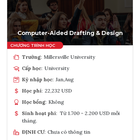
Ghi danh
Tham vấn Interlink
Computer-Aided Drafting & Design
Trường
:
Millersville University
Cấp học
:
University
Kỳ nhập học
:
Jan,Aug
Học phí
:
22,232 USD
Học bổng
:
Không
Sinh hoạt phí
:
Từ 1.700 - 2.200 USD mỗi
tháng.
ĐỊNH CƯ
:
Chưa có thông tin