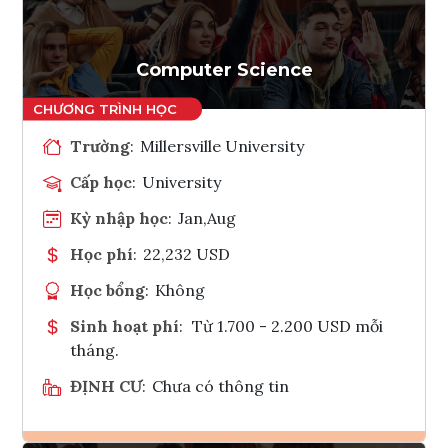
Tham vấn Interlink
Computer Science
Trường
:
Millersville University
Cấp học
:
University
Kỳ nhập học
:
Jan,Aug
Học phí
:
22,232 USD
Học bổng
:
Không
Sinh hoạt phí
:
Từ 1.700 - 2.200 USD mỗi
tháng.
ĐỊNH CƯ
:
Chưa có thông tin