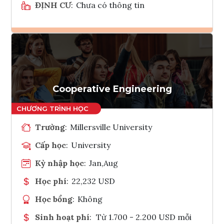
ĐỊNH CƯ
:
Chưa có thông tin
Ghi danh
Tham vấn Interlink
Cooperative Engineering
Trường
:
Millersville University
Cấp học
:
University
Kỳ nhập học
:
Jan,Aug
Học phí
:
22,232 USD
Học bổng
:
Không
Sinh hoạt phí
:
Từ 1.700 - 2.200 USD mỗi