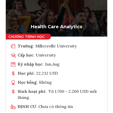
Ghi danh
Tham vấn Interlink
Health Care Analytics
Trường
:
Millersville University
Cấp học
:
University
Kỳ nhập học
:
Jan,Aug
Học phí
:
22,232 USD
Học bổng
:
Không
Sinh hoạt phí
:
Từ 1.700 - 2.200 USD mỗi
tháng.
ĐỊNH CƯ
:
Chưa có thông tin