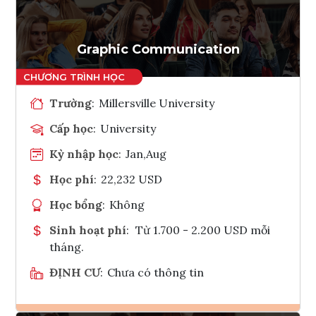
Tham vấn Interlink
Graphic Communication
Trường
:
Millersville University
Cấp học
:
University
Kỳ nhập học
:
Jan,Aug
Học phí
:
22,232 USD
Học bổng
:
Không
Sinh hoạt phí
:
Từ 1.700 - 2.200 USD mỗi
tháng.
ĐỊNH CƯ
:
Chưa có thông tin