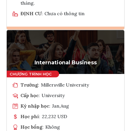
tháng.
ĐỊNH CƯ
:
Chưa có thông tin
Ghi danh
Tham vấn Interlink
International Business
Trường
:
Millersville University
Cấp học
:
University
Kỳ nhập học
:
Jan,Aug
Học phí
:
22,232 USD
Học bổng
:
Không