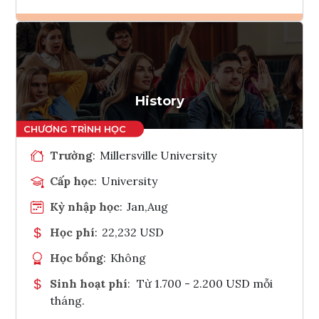
Ghi danh
Tham vấn Interlink
History
Trường
:
Millersville University
Cấp học
:
University
Kỳ nhập học
:
Jan,Aug
Học phí
:
22,232 USD
Học bổng
:
Không
Sinh hoạt phí
:
Từ 1.700 - 2.200 USD mỗi
tháng.