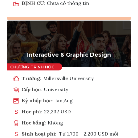
ĐỊNH CƯ
:
Chưa có thông tin
Ghi danh
Tham vấn Interlink
Interactive & Graphic Design
Trường
:
Millersville University
Cấp học
:
University
Kỳ nhập học
:
Jan,Aug
Học phí
:
22,232 USD
Học bổng
:
Không
Sinh hoạt phí
:
Từ 1.700 - 2.200 USD mỗi