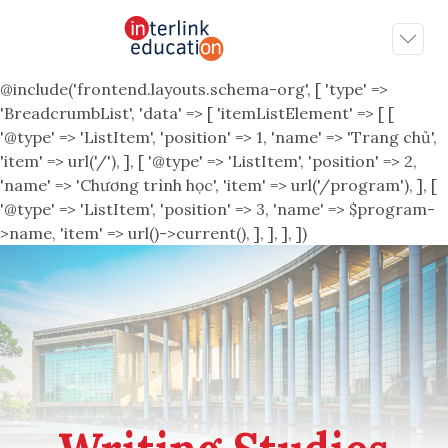
@include('frontend.layouts.schema-org', [ 'type' =>
'BreadcrumbList', 'data' => [ 'itemListElement' => [ [
'@type' => 'ListItem', 'position' => 1, 'name' => 'Trang chủ',
'item' => url('/'), ], [ '@type' => 'ListItem', 'position' => 2,
'name' => 'Chương trình học', 'item' => url('/program'), ], [
'@type' => 'ListItem', 'position' => 3, 'name' => $program-
>name, 'item' => url()->current(), ], ], ], ])