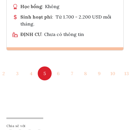
Học bổng
:
Không
Sinh hoạt phí
:
Từ 1.700 - 2.200 USD mỗi
tháng.
ĐỊNH CƯ
:
Chưa có thông tin
Ghi danh
2
3
4
5
6
7
8
9
10
13
Tham vấn Interlink
Chia sẻ với