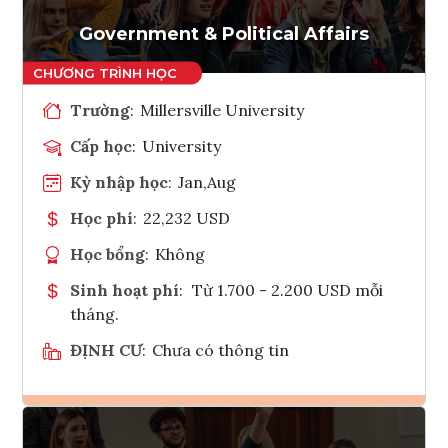
Tham vấn Interlink
Government & Political Affairs
Trường
:
Millersville University
Cấp học
:
University
Kỳ nhập học
:
Jan,Aug
Học phí
:
22,232 USD
Học bổng
:
Không
Sinh hoạt phí
:
Từ 1.700 - 2.200 USD mỗi
tháng.
ĐỊNH CƯ
:
Chưa có thông tin
Ghi danh