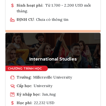
Sinh hoạt phí
:
Từ 1.700 - 2.200 USD mỗi
tháng.
ĐỊNH CƯ
:
Chưa có thông tin
Ghi danh
Tham vấn Interlink
International Studies
Trường
:
Millersville University
Cấp học
:
University
Kỳ nhập học
:
Jan,Aug
Học phí
:
22,232 USD