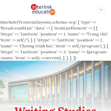
@include('frontend.layouts.schema-org', [ 'type' =>
'BreadcrumbList', 'data' => [ 'itemListElement' => [ [
'@type' => 'ListItem', 'position' => 1, 'name' => 'Trang chủ',
'item' => url('/'), ], [ '@type' => 'ListItem', 'position' => 2,
'name' => 'Chương trình học', 'item' => url('/program'), ], [
'@type' => 'ListItem', 'position' => 3, 'name' => $program-
>name, 'item' => url()->current(), ], ], ], ])