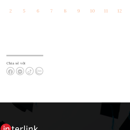
2
5
6
7
8
9
10
11
12
Tham vấn Interlink
Chia sẻ với