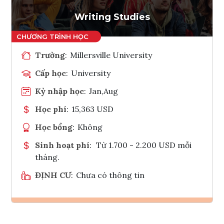
Tham vấn Interlink
Writing Studies
Trường
:
Millersville University
Cấp học
:
University
Kỳ nhập học
:
Jan,Aug
Học phí
:
15,363 USD
Học bổng
:
Không
Sinh hoạt phí
:
Từ 1.700 - 2.200 USD mỗi
tháng.
ĐỊNH CƯ
:
Chưa có thông tin
Ghi danh