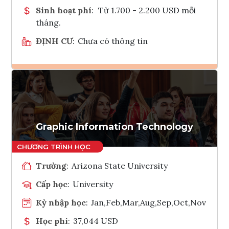
Sinh hoạt phí
:
Từ 1.700 - 2.200 USD mỗi
tháng.
ĐỊNH CƯ
:
Chưa có thông tin
Ghi danh
Tham vấn Interlink
Graphic Information Technology
Trường
:
Arizona State University
Cấp học
:
University
Kỳ nhập học
:
Jan,Feb,Mar,Aug,Sep,Oct,Nov
Học phí
:
37,044 USD