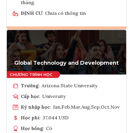
tháng.
ĐỊNH CƯ
:
Chưa có thông tin
Ghi danh
Tham vấn Interlink
Global Technology and Development
Trường
:
Arizona State University
Cấp học
:
University
Kỳ nhập học
:
Jan,Feb,Mar,Aug,Sep,Oct,Nov
Học phí
:
37,044 USD
Học bổng
:
Có