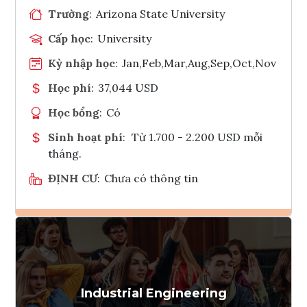
Trường
:
Arizona State University
Cấp học
:
University
Kỳ nhập học
:
Jan,Feb,Mar,Aug,Sep,Oct,Nov
Học phí
:
37,044 USD
Học bổng
:
Có
Sinh hoạt phí
:
Từ 1.700 - 2.200 USD mỗi
tháng.
ĐỊNH CƯ
:
Chưa có thông tin
Ghi danh
Tham vấn Interlink
Industrial Engineering