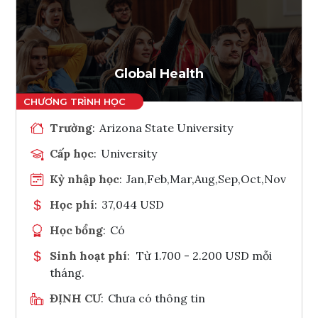
Global Health
Trường
:
Arizona State University
Cấp học
:
University
Kỳ nhập học
:
Jan,Feb,Mar,Aug,Sep,Oct,Nov
Học phí
:
37,044 USD
Học bổng
:
Có
Sinh hoạt phí
:
Từ 1.700 - 2.200 USD mỗi
tháng.
ĐỊNH CƯ
:
Chưa có thông tin