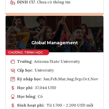
ĐỊNH CƯ
:
Chưa có thông tin
Ghi danh
Tham vấn Interlink
Global Management
Trường
:
Arizona State University
Cấp học
:
University
Kỳ nhập học
:
Jan,Feb,Mar,Aug,Sep,Oct,Nov
Học phí
:
37,044 USD
Học bổng
:
Có
Sinh hoạt phí
:
Từ 1.700 - 2.200 USD mỗi