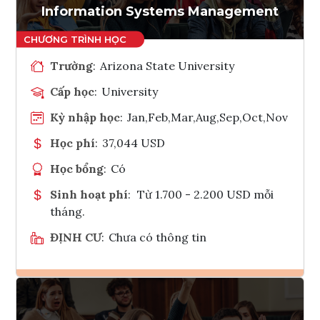
Information Systems Management
Trường
:
Arizona State University
Cấp học
:
University
Kỳ nhập học
:
Jan,Feb,Mar,Aug,Sep,Oct,Nov
Học phí
:
37,044 USD
Học bổng
:
Có
Sinh hoạt phí
:
Từ 1.700 - 2.200 USD mỗi
tháng.
ĐỊNH CƯ
:
Chưa có thông tin
Ghi danh