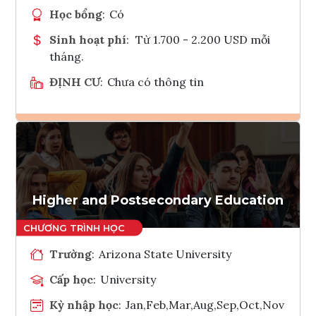
Học bổng
:
Có
Sinh hoạt phí
:
Từ 1.700 - 2.200 USD mỗi
tháng.
ĐỊNH CƯ
:
Chưa có thông tin
Ghi danh
Tham vấn Interlink
Higher and Postsecondary Education
Trường
:
Arizona State University
Cấp học
:
University
Kỳ nhập học
:
Jan,Feb,Mar,Aug,Sep,Oct,Nov