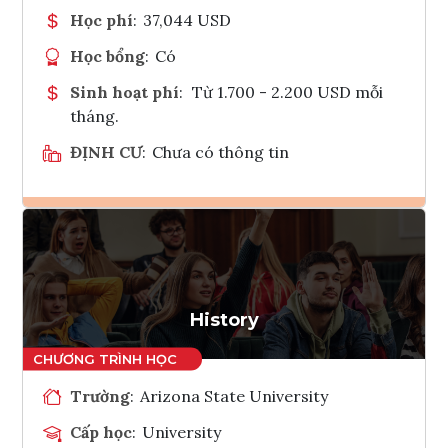
Học phí
:
37,044 USD
Học bổng
:
Có
Sinh hoạt phí
:
Từ 1.700 - 2.200 USD mỗi
tháng.
ĐỊNH CƯ
:
Chưa có thông tin
Ghi danh
Tham vấn Interlink
History
Trường
:
Arizona State University
Cấp học
:
University