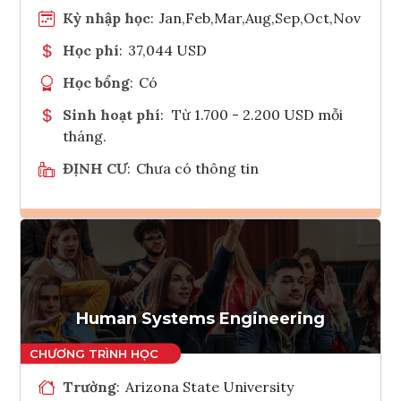
Kỳ nhập học
:
Jan,Feb,Mar,Aug,Sep,Oct,Nov
Học phí
:
37,044 USD
Học bổng
:
Có
Sinh hoạt phí
:
Từ 1.700 - 2.200 USD mỗi
tháng.
ĐỊNH CƯ
:
Chưa có thông tin
Ghi danh
Tham vấn Interlink
Human Systems Engineering
Trường
:
Arizona State University