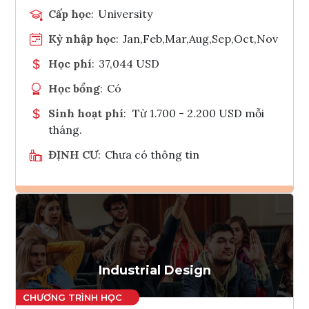
Cấp học
:
University
Kỳ nhập học
:
Jan,Feb,Mar,Aug,Sep,Oct,Nov
Học phí
:
37,044 USD
Học bổng
:
Có
Sinh hoạt phí
:
Từ 1.700 - 2.200 USD mỗi
tháng.
ĐỊNH CƯ
:
Chưa có thông tin
Ghi danh
Tham vấn Interlink
Industrial Design