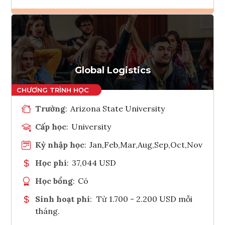
Ghi danh
Tham vấn Interlink
Global Logistics
Trường
:
Arizona State University
Cấp học
:
University
Kỳ nhập học
:
Jan,Feb,Mar,Aug,Sep,Oct,Nov
Học phí
:
37,044 USD
Học bổng
:
Có
Sinh hoạt phí
:
Từ 1.700 - 2.200 USD mỗi
tháng.