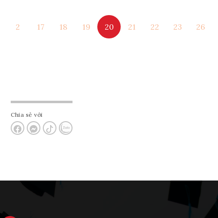
Ghi danh
2
17
18
19
20
21
22
23
26
Tham vấn Interlink
Chia sẻ với