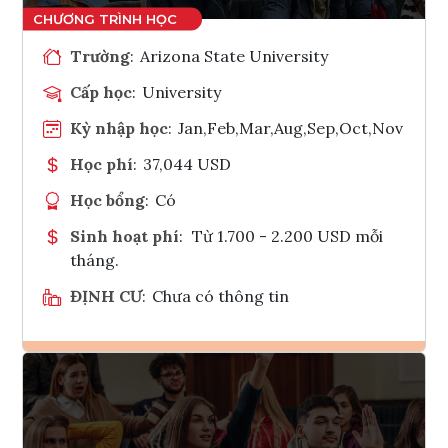
Trường
:
Arizona State University
Cấp học
:
University
Kỳ nhập học
:
Jan,Feb,Mar,Aug,Sep,Oct,Nov
Học phí
:
37,044 USD
Học bổng
:
Có
Sinh hoạt phí
:
Từ 1.700 - 2.200 USD mỗi
tháng.
ĐỊNH CƯ
:
Chưa có thông tin
Ghi danh
Tham vấn Interlink