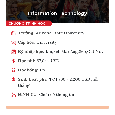
Tham vấn Interlink
Information Technology
Trường
:
Arizona State University
Cấp học
:
University
Kỳ nhập học
:
Jan,Feb,Mar,Aug,Sep,Oct,Nov
Học phí
:
37,044 USD
Học bổng
:
Có
Sinh hoạt phí
:
Từ 1.700 - 2.200 USD mỗi
tháng.
ĐỊNH CƯ
:
Chưa có thông tin